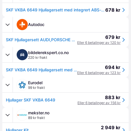
678 kr
SKF VKBA 6649 Hjullagersett med integrert ABS-sensor
Autodoc
679 kr
SKF Hjullagersett AUDI,PORSCHE VKBA 6649 4H0498625D,4H0498625E,4H0498625F 4S0598625,L8KD407625,4H0498625,4H0498625A,4H0498625B
Eller 6 betalinger av 120 kr
bildelerekspert.co.no
220 kr frakt
694 kr
SKF VKBA 6649 Hjullagersett med integrert ABS-sensor
Eller 6 betalinger av 123 kr
Eurodel
99 kr frakt
883 kr
Hjullager SKF VKBA 6649
Eller 6 betalinger av 156 kr
mekster.no
89 kr frakt
2 949 kr
Hjullager Kit