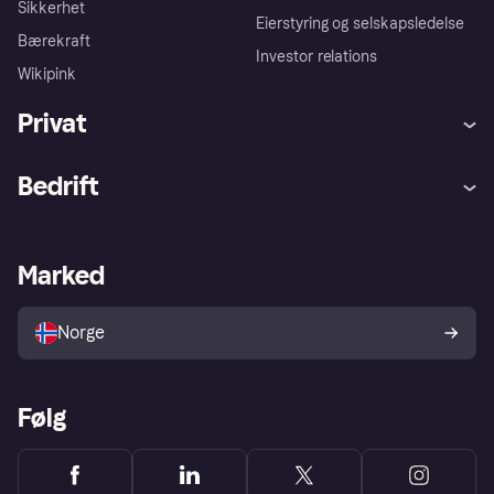
Sikkerhet
Eierstyring og selskapsledelse
Bærekraft
Investor relations
Wikipink
Privat
Hjelp
Kjøperbeskyttelse
Bedrift
Logg inn
Klager
Butikksupport
Developers portal
Klarna-appen
Kredittavtale
Merchant portal
Driftsstatus
Marked
Utforsk butikker
Personverninnstillinger
Selg med Klarna
Plattformer og partnere
Norge
Følg