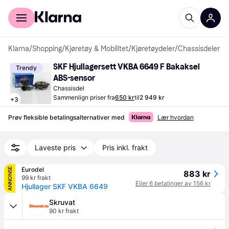
For kunder
For bedrifter
Klarna
/
Shopping
/
Kjøretøy & Mobilitet
/
Kjøretøydeler
/
Chassisdeler
SKF Hjullagersett VKBA 6649 F Bakaksel 
Trendy
ABS-sensor
Chassisdel
Sammenlign priser fra
650 kr
til
2 949 kr
+
3
Prøv fleksible betalingsalternativer med
Lær hvordan
Laveste pris
Pris inkl. frakt
Eurodel
ANNONSE
883 kr
99 kr frakt
Eller 6 betalinger av 156 kr
Hjullager SKF VKBA 6649
Skruvat
90 kr frakt