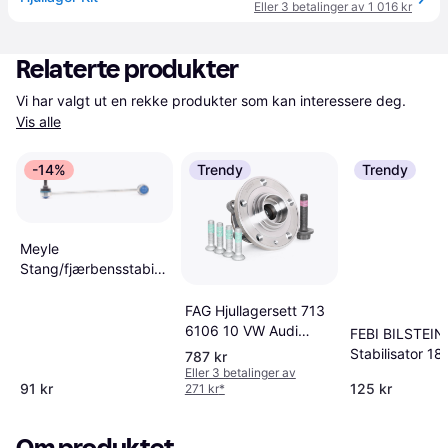
Eller 3 betalinger av 1 016 kr
Relaterte produkter
Vi har valgt ut en rekke produkter som kan interessere deg. 
Vis alle
-14%
Trendy
Trendy
Meyle
Stang/fjærbensstabilisator
116 060 0063/HD
FAG Hjullagersett 713
6106 10 VW Audi
FEBI BILSTEIN
Skoda Golf V
Stabilisator 1
787 kr
Schrägheck 1K1
Eller 3 betalinger av
91 kr
125 kr
271 kr
*
TOURAN 1T1 1T2
GOLF VI 5K1