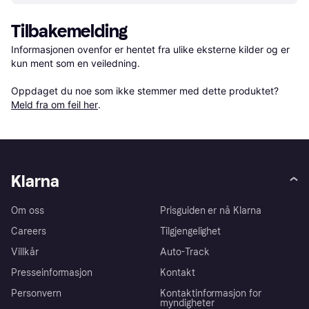
Tilbakemelding
Informasjonen ovenfor er hentet fra ulike eksterne kilder og er 
kun ment som en veiledning.

Oppdaget du noe som ikke stemmer med dette produktet? 
Meld fra om feil her
.
Klarna
Om oss
Prisguiden er nå Klarna
Careers
Tilgjengelighet
Villkår
Auto-Track
Presseinformasjon
Kontakt
Personvern
Kontaktinformasjon for
myndigheter