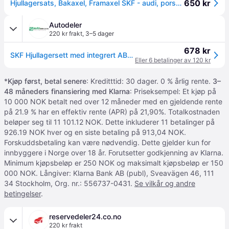
650 kr
Hjullagersats, Bakaxel, Framaxel SKF - audi, porsche - OE 4H0 498 625 A, 4H0 498 625 B, 4H0 498 625 D
Autodeler
220 kr frakt
,
3–5 dager
678 kr
SKF Hjullagersett med integrert ABS-sensor VKBA 6649 AUDI,PORSCHE
Eller 6 betalinger av 120 kr
*
Kjøp først, betal senere
: Kreditttid: 30 dager. 0 % årlig rente.
3–
48 måneders finansiering med Klarna
: Priseksempel: Et kjøp på
10 000 NOK betalt ned over 12 måneder med en gjeldende rente
på 21.9 % har en effektiv rente (APR) på 21,90%. Totalkostnaden
beløper seg til 11 101.12 NOK. Dette inkluderer 11 betalinger på
926.19 NOK hver og en siste betaling på 913,04 NOK.
Forskuddsbetaling kan være nødvendig. Dette gjelder kun for
innbyggere i Norge over 18 år. Forutsetter godkjenning av Klarna.
Minimum kjøpsbeløp er 250 NOK og maksimalt kjøpsbeløp er 150
000 NOK. Långiver: Klarna Bank AB (publ), Sveavägen 46, 111
34 Stockholm, Org. nr.: 556737-0431.
Se vilkår og andre
betingelser
.
reservedeler24.co.no
220 kr frakt