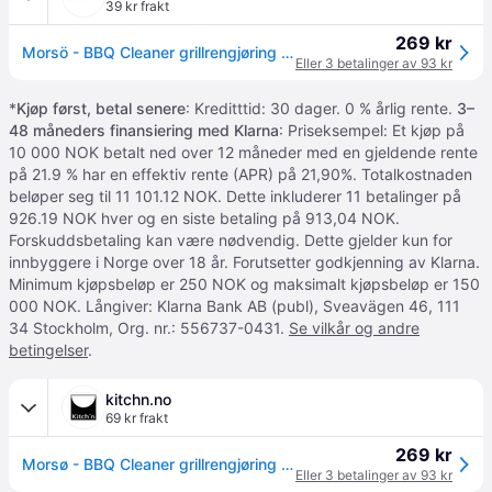
39 kr frakt
269 kr
Morsö - BBQ Cleaner grillrengjøring 1L
Eller 3 betalinger av 93 kr
*
Kjøp først, betal senere
: Kreditttid: 30 dager. 0 % årlig rente.
3–
48 måneders finansiering med Klarna
: Priseksempel: Et kjøp på
10 000 NOK betalt ned over 12 måneder med en gjeldende rente
på 21.9 % har en effektiv rente (APR) på 21,90%. Totalkostnaden
beløper seg til 11 101.12 NOK. Dette inkluderer 11 betalinger på
926.19 NOK hver og en siste betaling på 913,04 NOK.
Forskuddsbetaling kan være nødvendig. Dette gjelder kun for
innbyggere i Norge over 18 år. Forutsetter godkjenning av Klarna.
Minimum kjøpsbeløp er 250 NOK og maksimalt kjøpsbeløp er 150
000 NOK. Långiver: Klarna Bank AB (publ), Sveavägen 46, 111
34 Stockholm, Org. nr.: 556737-0431.
Se vilkår og andre
betingelser
.
kitchn.no
69 kr frakt
269 kr
Morsø - BBQ Cleaner grillrengjøring 1L
Eller 3 betalinger av 93 kr