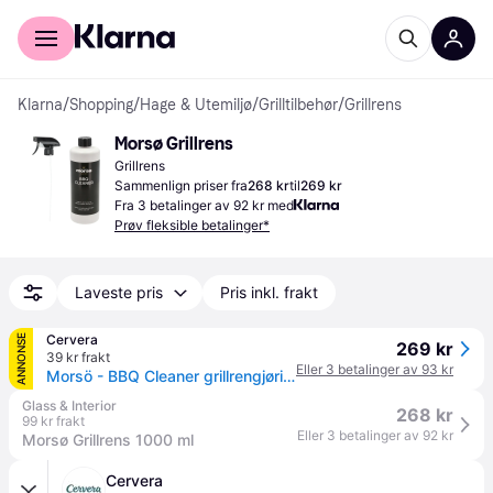
For kunder
For bedrifter
Klarna
/
Shopping
/
Hage & Utemiljø
/
Grilltilbehør
/
Grillrens
Morsø Grillrens
Grillrens
Sammenlign priser fra
268 kr
til
269 kr
Fra 3 betalinger av 92 kr med
Prøv fleksible betalinger*
Laveste pris
Pris inkl. frakt
Cervera
ANNONSE
269 kr
39 kr frakt
Eller 3 betalinger av 93 kr
Morsö - BBQ Cleaner grillrengjøring 1L
Glass & Interior
268 kr
99 kr frakt
Eller 3 betalinger av 92 kr
Morsø Grillrens 1000 ml
Cervera