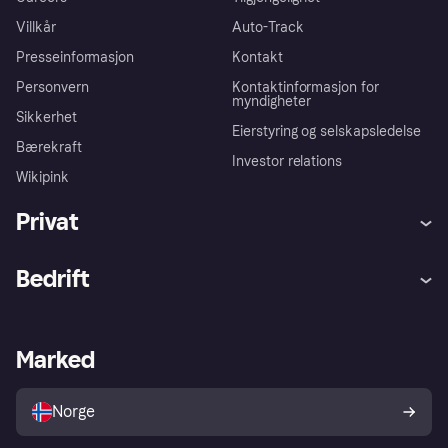
Villkår
Auto-Track
Presseinformasjon
Kontakt
Personvern
Kontaktinformasjon for
myndigheter
Sikkerhet
Eierstyring og selskapsledelse
Bærekraft
Investor relations
Wikipink
Privat
Hjelp
Kjøperbeskyttelse
Bedrift
Logg inn
Klager
Butikksupport
Developers portal
Klarna-appen
Kredittavtale
Merchant portal
Driftsstatus
Marked
Utforsk butikker
Personverninnstillinger
Selg med Klarna
Plattformer og partnere
Norge