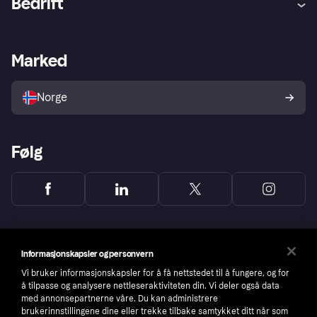
Bedrift
Logg inn
Klager
Butikksupport
Developers portal
Klarna-appen
Kredittavtale
Merchant portal
Driftsstatus
Marked
Utforsk butikker
Personverninnstillinger
Selg med Klarna
Plattformer og partnere
Norge
Følg
Informasjonskapsler og personvern
Vi bruker informasjonskapsler for å få nettstedet til å fungere, og for
å tilpasse og analysere nettleseraktiviteten din. Vi deler også data
med annonsepartnerne våre. Du kan administrere
brukerinnstillingene dine eller trekke tilbake samtykket ditt når som