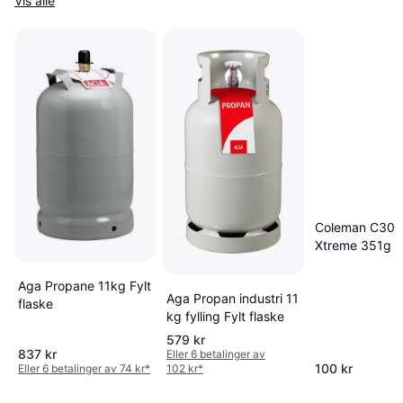
Vis alle
Coleman C300
Xtreme 351g F
flaske
Aga Propane 11kg Fylt
Aga Propan industri 11
flaske
kg fylling Fylt flaske
579 kr
837 kr
Eller 6 betalinger av
100 kr
Eller 6 betalinger av 74 kr
*
102 kr
*