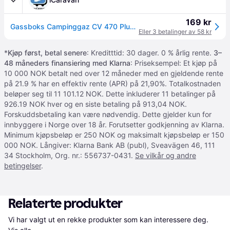
169 kr
Gassboks Campinggaz CV 470 Plus Innhold 450 g Easy click-on
Eller 3 betalinger av 58 kr
*
Kjøp først, betal senere
: Kreditttid: 30 dager. 0 % årlig rente.
3–
48 måneders finansiering med Klarna
: Priseksempel: Et kjøp på
10 000 NOK betalt ned over 12 måneder med en gjeldende rente
på 21.9 % har en effektiv rente (APR) på 21,90%. Totalkostnaden
beløper seg til 11 101.12 NOK. Dette inkluderer 11 betalinger på
926.19 NOK hver og en siste betaling på 913,04 NOK.
Forskuddsbetaling kan være nødvendig. Dette gjelder kun for
innbyggere i Norge over 18 år. Forutsetter godkjenning av Klarna.
Minimum kjøpsbeløp er 250 NOK og maksimalt kjøpsbeløp er 150
000 NOK. Långiver: Klarna Bank AB (publ), Sveavägen 46, 111
34 Stockholm, Org. nr.: 556737-0431.
Se vilkår og andre
betingelser
.
Relaterte produkter
Vi har valgt ut en rekke produkter som kan interessere deg. 