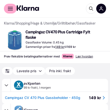
For kunder
For bedrifter
Klarna
/
Shopping
/
Hage & Utemiljø
/
Grilltilbehør
/
Gassflasker
Campingaz CV470 Plus Cartridge Fylt 
flaske
Gassflaske Volume: 0.45 kg
Sammenlign priser fra
149 kr
til
169 kr
Prøv fleksible betalingsalternativer med
Lær hvordan
Laveste pris
Pris inkl. frakt
avXperten
99 kr frakt
,
I morgen
149 kr
Campingaz CV 470 Plus Gassbeholder - 450g
iCaravan