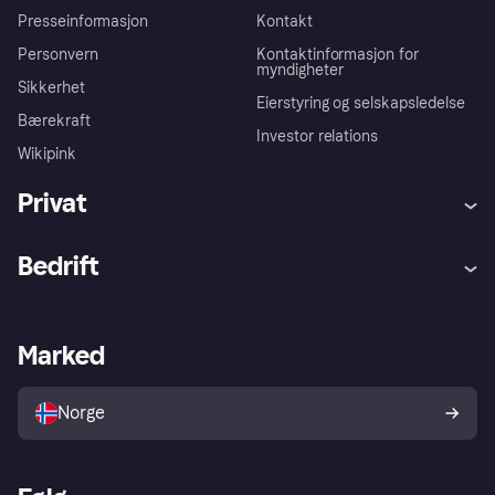
Presseinformasjon
Kontakt
Personvern
Kontaktinformasjon for
myndigheter
Sikkerhet
Eierstyring og selskapsledelse
Bærekraft
Investor relations
Wikipink
Privat
Hjelp
Kjøperbeskyttelse
Bedrift
Logg inn
Klager
Butikksupport
Developers portal
Klarna-appen
Kredittavtale
Merchant portal
Driftsstatus
Marked
Utforsk butikker
Personverninnstillinger
Selg med Klarna
Plattformer og partnere
Norge