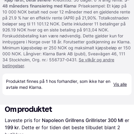
48 måneders finansiering med Klarna
: Priseksempel: Et kjøp på
10 000 NOK betalt ned over 12 måneder med en gjeldende rente
på 21.9 % har en effektiv rente (APR) på 21,90%. Totalkostnaden
beløper seg til 11 101.12 NOK. Dette inkluderer 11 betalinger på
926.19 NOK hver og en siste betaling på 913,04 NOK.
Forskuddsbetaling kan være nødvendig. Dette gjelder kun for
innbyggere i Norge over 18 år. Forutsetter godkjenning av Klarna.
Minimum kjøpsbeløp er 250 NOK og maksimalt kjøpsbeløp er 150
000 NOK. Långiver: Klarna Bank AB (publ), Sveavägen 46, 111
34 Stockholm, Org. nr.: 556737-0431.
Se vilkår og andre
betingelser
.
Produktet finnes på 
1
 hos 
forhandler
, som ikke har en 
Vis alle
avtale med Klarna.
Om produktet
Laveste pris for 
Napoleon Grillrens Grillrister 300 Ml
 er 
199 kr
. Dette er for tiden det beste tilbudet blant 
2