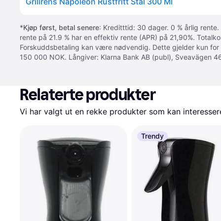
Grillrens Napoleon Rustfritt Stål 300 Ml
*
Kjøp først, betal senere
: Kreditttid: 30 dager. 0 % årlig rente.
rente på 21.9 % har en effektiv rente (APR) på 21,90%. Totalk
Forskuddsbetaling kan være nødvendig. Dette gjelder kun for
150 000 NOK. Långiver: Klarna Bank AB (publ), Sveavägen 46
Relaterte produkter
Vi har valgt ut en rekke produkter som kan interesser
Trendy