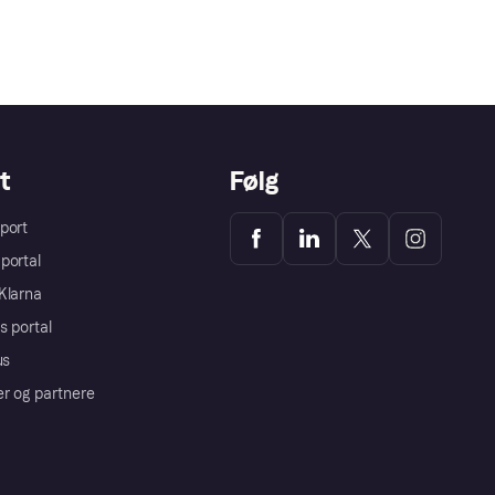
t
Følg
port
portal
Klarna
s portal
us
er og partnere