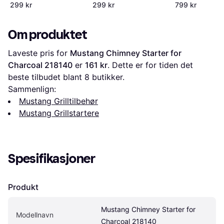
7416
299 kr
299 kr
799 kr
Om produktet
Laveste pris for 
Mustang Chimney Starter for 
Charcoal 218140
 er 
161 kr
. Dette er for tiden det 
beste tilbudet blant 
8
 butikker.
Sammenlign:
Mustang Grilltilbehør
Mustang Grillstartere
Spesifikasjoner
Produkt
Mustang Chimney Starter for 
Modellnavn
Charcoal 218140