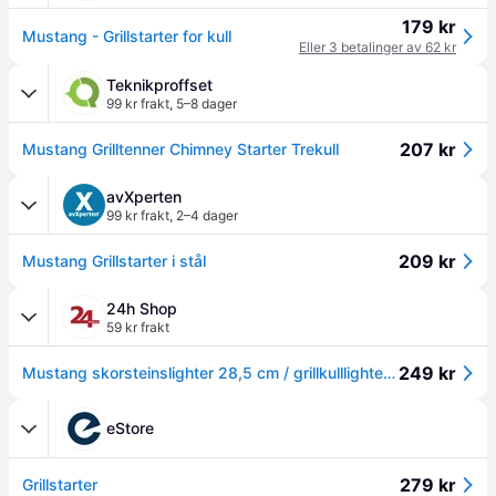
179 kr
Mustang - Grillstarter for kull
Eller 3 betalinger av 62 kr
Teknikproffset
99 kr frakt
,
5–8 dager
207 kr
Mustang Grilltenner Chimney Starter Trekull
avXperten
99 kr frakt
,
2–4 dager
209 kr
Mustang Grillstarter i stål
24h Shop
59 kr frakt
249 kr
Mustang skorsteinslighter 28,5 cm / grillkulllighter / skorsteinsstarter / kulllighter
eStore
279 kr
Grillstarter