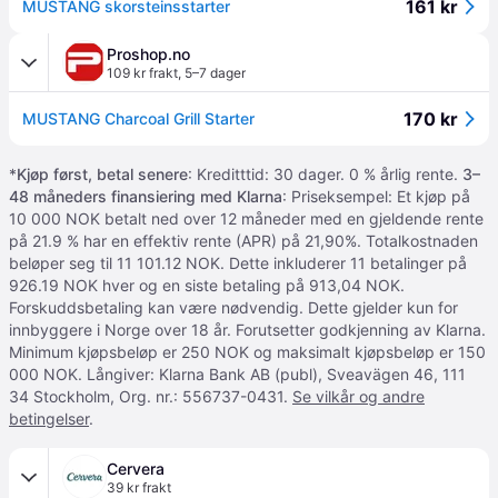
161 kr
MUSTANG skorsteinsstarter
Proshop.no
109 kr frakt
,
5–7 dager
170 kr
MUSTANG Charcoal Grill Starter
*
Kjøp først, betal senere
: Kreditttid: 30 dager. 0 % årlig rente.
3–
48 måneders finansiering med Klarna
: Priseksempel: Et kjøp på
10 000 NOK betalt ned over 12 måneder med en gjeldende rente
på 21.9 % har en effektiv rente (APR) på 21,90%. Totalkostnaden
beløper seg til 11 101.12 NOK. Dette inkluderer 11 betalinger på
926.19 NOK hver og en siste betaling på 913,04 NOK.
Forskuddsbetaling kan være nødvendig. Dette gjelder kun for
innbyggere i Norge over 18 år. Forutsetter godkjenning av Klarna.
Minimum kjøpsbeløp er 250 NOK og maksimalt kjøpsbeløp er 150
000 NOK. Långiver: Klarna Bank AB (publ), Sveavägen 46, 111
34 Stockholm, Org. nr.: 556737-0431.
Se vilkår og andre
betingelser
.
Cervera
39 kr frakt