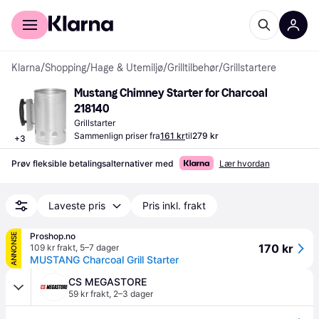
For kunder
For bedrifter
Klarna
/
Shopping
/
Hage & Utemiljø
/
Grilltilbehør
/
Grillstartere
Mustang Chimney Starter for Charcoal 
218140
Grillstarter
Sammenlign priser fra
161 kr
til
279 kr
+
3
Prøv fleksible betalingsalternativer med
Lær hvordan
Laveste pris
Pris inkl. frakt
Proshop.no
ANNONSE
170 kr
109 kr frakt
,
5–7 dager
MUSTANG Charcoal Grill Starter
CS MEGASTORE
59 kr frakt
,
2–3 dager