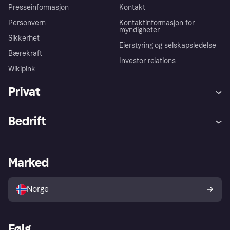
Presseinformasjon
Kontakt
Personvern
Kontaktinformasjon for
myndigheter
Sikkerhet
Eierstyring og selskapsledelse
Bærekraft
Investor relations
Wikipink
Privat
Hjelp
Kjøperbeskyttelse
Bedrift
Logg inn
Klager
Butikksupport
Developers portal
Klarna-appen
Kredittavtale
Merchant portal
Driftsstatus
Marked
Utforsk butikker
Personverninnstillinger
Selg med Klarna
Plattformer og partnere
Norge
Følg