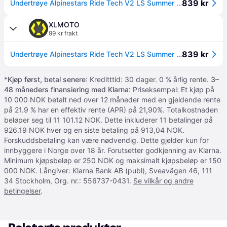
839 kr
Undertrøye Alpinestars Ride Tech V2 LS Summer Svart/RødM/L
XLMOTO
99 kr frakt
839 kr
Undertrøye Alpinestars Ride Tech V2 LS Summer Svart/RødM/L
*
Kjøp først, betal senere
: Kreditttid: 30 dager. 0 % årlig rente.
3–
48 måneders finansiering med Klarna
: Priseksempel: Et kjøp på
10 000 NOK betalt ned over 12 måneder med en gjeldende rente
på 21.9 % har en effektiv rente (APR) på 21,90%. Totalkostnaden
beløper seg til 11 101.12 NOK. Dette inkluderer 11 betalinger på
926.19 NOK hver og en siste betaling på 913,04 NOK.
Forskuddsbetaling kan være nødvendig. Dette gjelder kun for
innbyggere i Norge over 18 år. Forutsetter godkjenning av Klarna.
Minimum kjøpsbeløp er 250 NOK og maksimalt kjøpsbeløp er 150
000 NOK. Långiver: Klarna Bank AB (publ), Sveavägen 46, 111
34 Stockholm, Org. nr.: 556737-0431.
Se vilkår og andre
betingelser
.