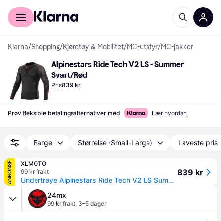
For kunder
For bedrifter
Klarna
/
Shopping
/
Kjøretøy & Mobilitet
/
MC-utstyr
/
MC-jakker
Alpinestars Ride Tech V2 LS - Summer 
Svart/Rød
Pris
839 kr
Prøv fleksible betalingsalternativer med
Lær hvordan
Farge
Størrelse (Small-Large)
Laveste pris
XLMOTO
ANNONSE
839 kr
99 kr frakt
Undertrøye Alpinestars Ride Tech V2 LS Summer Svart/RødM/L
24mx
99 kr frakt
,
3–5 dager