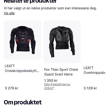
Relaterte produkter
Vi har valgt ut en rekke produkter som kan interessere deg. 
Vis alle
LEATT
LEATT
Fox Titan Sport Chest
Crosskroppsbeskyttelse
Overkroppsbes
Guard Svart Herre
5.5 Evo - Svart Unisex
ReaFlex - Svar
1 350 kr
Eller 6 betalinger av
3 279 kr
3 129 kr
238 kr
*
Om produktet