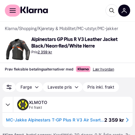
For kunder
For bedrifter
Klarna
/
Shopping
/
Kjøretøy & Mobilitet
/
MC-utstyr
/
MC-jakker
Alpinestars GP Plus R V3 Leather Jacket 
Black/Neon-Red/White Herre
Pris
2 359 kr
Prøv fleksible betalingsalternativer med
Lær hvordan
Farge
Laveste pris
Pris inkl. frakt
XLMOTO
Fri frakt
2 359 kr
MC-Jakke Alpinestars T-GP Plus R V3 Air Svart52
*
Kjøp først, betal senere
: Kreditttid: 30 dager. 0 % årlig rente.
3–