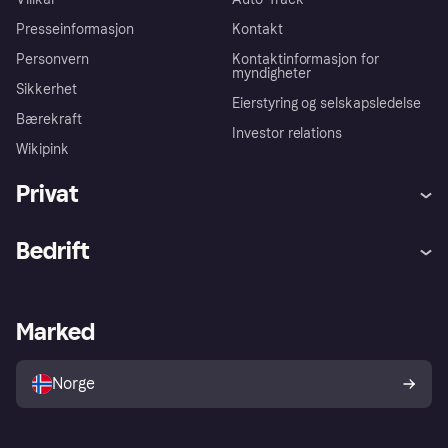
Presseinformasjon
Kontakt
Personvern
Kontaktinformasjon for
myndigheter
Sikkerhet
Eierstyring og selskapsledelse
Bærekraft
Investor relations
Wikipink
Privat
Hjelp
Kjøperbeskyttelse
Bedrift
Logg inn
Klager
Butikksupport
Developers portal
Klarna-appen
Kredittavtale
Merchant portal
Driftsstatus
Marked
Utforsk butikker
Personverninnstillinger
Selg med Klarna
Plattformer og partnere
Norge