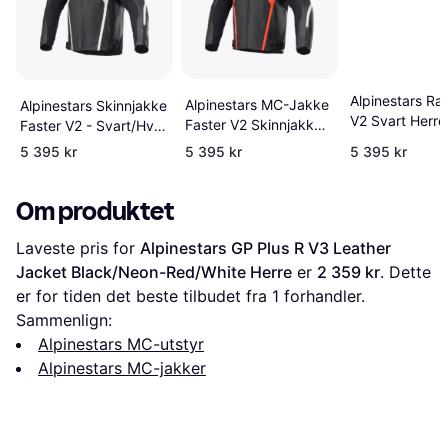
Alpinestars Ra
Alpinestars MC-Jakke
Alpinestars Skinnjakke
V2 Svart Herre
Faster V2 Skinnjakke -
Faster V2 - Svart/Hvit
Svart/Rød Herre
Herre
5 395 kr
5 395 kr
5 395 kr
Om produktet
Laveste pris for 
Alpinestars GP Plus R V3 Leather 
Jacket Black/Neon-Red/White Herre
 er 
2 359 kr
. Dette 
er for tiden det beste tilbudet fra 1 forhandler.
Sammenlign:
Alpinestars MC-utstyr
Alpinestars MC-jakker