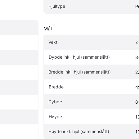
Hjultype
P
Mål
Vekt
7
Dybde inkl. hjul (sammenslått)
3
Bredde inkl. hjul (sammenslått)
2
Bredde
4
Dybde
8
Høyde
1
Høyde inkl. hjul (sammenslått)
1