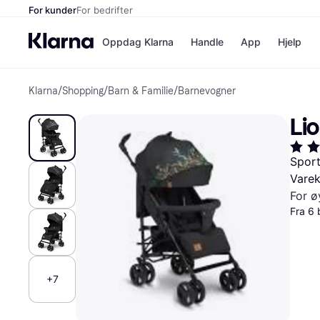
For kunder
For bedrifter
Oppdag Klarna
Handle
App
Hjelp
Klarna
/
Shopping
/
Barn & Familie
/
Barnevogner
Betalingsm
Butikker
Betalingsme
Elkjøp
Li
Betal nå
Bookin
Betal i 3 dele
Farmasi
Betal innen 
kicks.n
Sport
Finansiering
Norweg
Varek
Vipps
For ø
Fra 6 
Butikkovers
+7