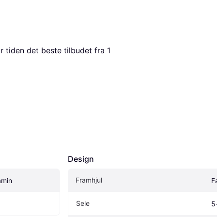
r tiden det beste tilbudet fra 1 
Design
Framhjul
amin
Fa
Sele
5