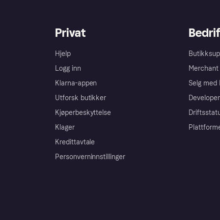
Privat
Bedrif
Hjelp
Butikksup
Logg inn
Merchant 
Klarna-appen
Selg med 
Utforsk butikker
Developer
Kjøperbeskyttelse
Driftsstat
Klager
Plattform
Kredittavtale
Personverninnstillinger