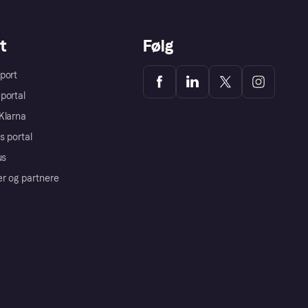
t
Følg
port
portal
Klarna
s portal
us
er og partnere