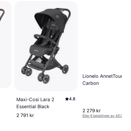
Lionelo AnnetTour Bl
Carbon
4.8
Maxi-Cosi Lara 2
Essential Black
2 279 kr
2 791 kr
Eller 6 betalinger av 402 kr
*