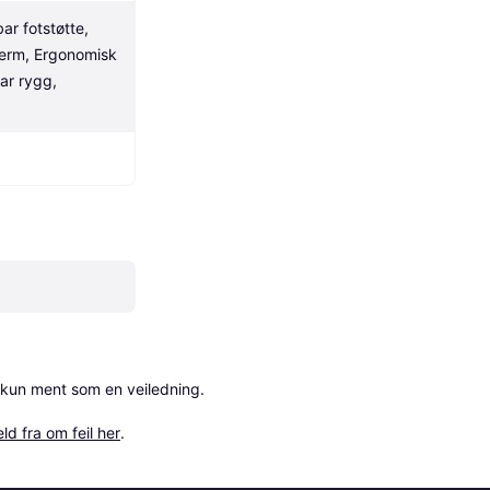
ar fotstøtte, 
jerm, Ergonomisk 
r rygg, 
 kun ment som en veiledning.

ld fra om feil her
.