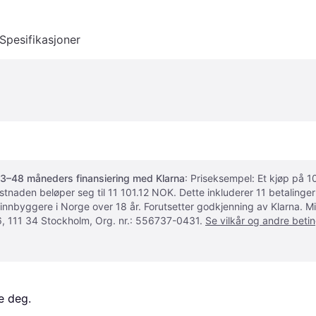
Spesifikasjoner
3–48 måneders finansiering med Klarna
: Priseksempel: Et kjøp på
ostnaden beløper seg til 11 101.12 NOK. Dette inkluderer 11 betalin
 innbyggere i Norge over 18 år. Forutsetter godkjenning av Klarna.
, 111 34 Stockholm, Org. nr.: 556737-0431.
Se vilkår og andre betin
e deg. 