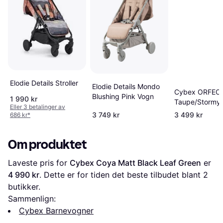
Elodie Details Stroller
Elodie Details Mondo
Cybex ORFEO T
Blushing Pink Vogn
1 990 kr
Taupe/Stormy 
Eller 3 betalinger av
3 749 kr
3 499 kr
686 kr
*
Om produktet
Laveste pris for 
Cybex Coya Matt Black Leaf Green
 er 
4 990 kr
. Dette er for tiden det beste tilbudet blant 
2
butikker.
Sammenlign:
Cybex Barnevogner