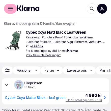
For kunder
For bedrifter
Klarna
/
Shopping
/
Barn & Familie
/
Barnevogner
Cybex Coya Matt Black Leaf Green
Reisevogn, Puncture Proof, Forlengbar solskjerm, 
Justerbar fotstøtte, Justerbar rygg, Bærerem, Varekurv, 
Justerbart håndtak, Avtagbart trekk, 
Pris
4 990 kr
+
3
Ettgrepssammenslåing, Liggeinnstillinger, Ergonomisk 
Fra 6 betalinger av 881 kr med
sittedel, Regnbeskyttelse, Bøyle, Grønn
Prøv fleksible betalinger*
Versjoner
Farge
Laveste pris
Pris ink
Lilleprinsen
Fri frakt
4 990 kr
Cybex Coya Matte Black - leaf green
Eller 6 betalinger av 881 kr
*
Kjøp først, betal senere
: Kreditttid: 30 dager. 0 % årlig rente.
3–