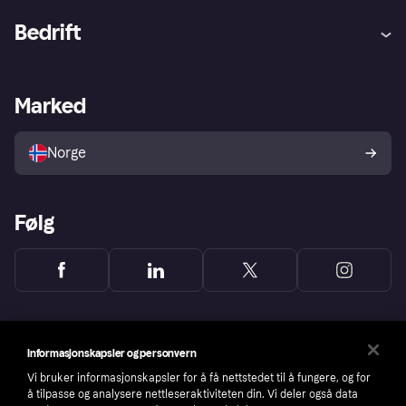
Hjelp
Kjøperbeskyttelse
Bedrift
Logg inn
Klager
Butikksupport
Developers portal
Klarna-appen
Kredittavtale
Merchant portal
Driftsstatus
Marked
Utforsk butikker
Personverninnstillinger
Selg med Klarna
Plattformer og partnere
Norge
Følg
Informasjonskapsler og personvern
Vi bruker informasjonskapsler for å få nettstedet til å fungere, og for
å tilpasse og analysere nettleseraktiviteten din. Vi deler også data