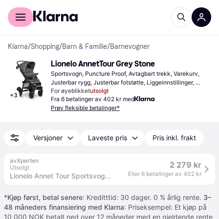
For kunder
For bedrifter
Klarna
/
Shopping
/
Barn & Familie
/
Barnevogner
Lionelo AnnetTour Grey Stone
Sportsvogn, Puncture Proof, Avtagbart trekk, Varekurv, 
Justerbar rygg, Justerbar fotstøtte, Liggeinnstillinger, 
For øyeblikket
utsolgt
Forlengbar solskjerm, Ettgrepssammenslåing, Justerbart 
+
3
Fra 6 betalinger av 402 kr med
håndtak, Bøyle, Grå, Høy maksvekt
Prøv fleksible betalinger*
Versjoner
Laveste pris
Pris inkl. frakt
avXperten
2 279 kr
Utsolgt
Eller 6 betalinger av 402 kr
Lionelo Annet Tour Sportsvogn - UPF 50+ solbeskyttelse, opp til 4 år - Grå
*
Kjøp først, betal senere
: Kreditttid: 30 dager. 0 % årlig rente.
3–
48 måneders finansiering med Klarna
: Priseksempel: Et kjøp på
10 000 NOK betalt ned over 12 måneder med en gjeldende rente