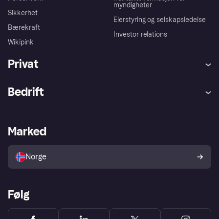
myndigheter
Sikkerhet
Eierstyring og selskapsledelse
Bærekraft
Investor relations
Wikipink
Privat
Hjelp
Kjøperbeskyttelse
Bedrift
Logg inn
Klager
Butikksupport
Developers portal
Klarna-appen
Kredittavtale
Merchant portal
Driftsstatus
Marked
Utforsk butikker
Personverninnstillinger
Selg med Klarna
Plattformer og partnere
Norge
Følg