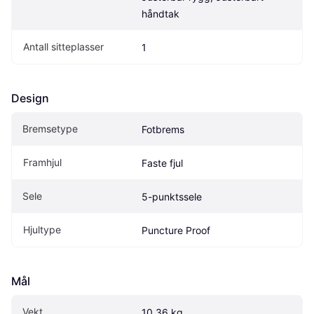
håndtak
Antall sitteplasser
1
Design
Bremsetype
Fotbrems
Framhjul
Faste fjul
Sele
5-punktssele
Hjultype
Puncture Proof
Mål
Vekt
10.36 kg