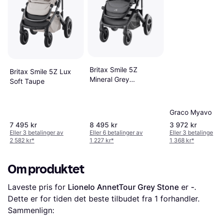
Britax Smile 5Z
Britax Smile 5Z Lux
Mineral Grey
Soft Taupe
Barnevogn
Graco Myavo 
7 495 kr
8 495 kr
3 972 kr
Eller 3 betalinger av
Eller 6 betalinger av
Eller 3 betalinger
2 582 kr
*
1 227 kr
*
1 368 kr
*
Om produktet
Laveste pris for 
Lionelo AnnetTour Grey Stone
 er 
-
. 
Dette er for tiden det beste tilbudet fra 1 forhandler.
Sammenlign: