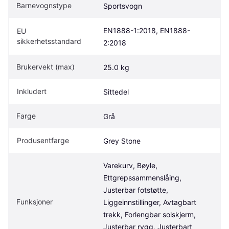
Barnevognstype
Sportsvogn
EN1888-1:2018, EN1888-
EU 
sikkerhetsstandard
2:2018
Brukervekt (max)
25.0 kg
Inkludert
Sittedel
Farge
Grå
Produsentfarge
Grey Stone
Varekurv, Bøyle, 
Ettgrepssammenslåing, 
Justerbar fotstøtte, 
Funksjoner
Liggeinnstillinger, Avtagbart 
trekk, Forlengbar solskjerm, 
Justerbar rygg, Justerbart 