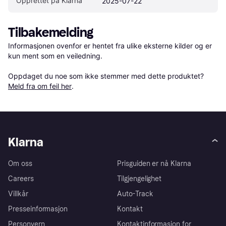
Opprettet på Klarna
2025-07-22
Tilbakemelding
Informasjonen ovenfor er hentet fra ulike eksterne kilder og er 
kun ment som en veiledning.

Oppdaget du noe som ikke stemmer med dette produktet? 
Meld fra om feil her
.
Klarna
Om oss
Prisguiden er nå Klarna
Careers
Tilgjengelighet
Villkår
Auto-Track
Presseinformasjon
Kontakt
Personvern
Kontaktinformasjon for