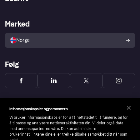
Logg inn
Klager
Butikksupport
Developers portal
Klarna-appen
Kredittavtale
Merchant portal
Driftsstatus
Marked
Utforsk butikker
Personverninnstillinger
Selg med Klarna
Plattformer og partnere
Norge
Følg
Informasjonskapsler og personvern
Vi bruker informasjonskapsler for å få nettstedet til å fungere, og for
å tilpasse og analysere nettleseraktiviteten din. Vi deler også data
med annonsepartnerne våre. Du kan administrere
brukerinnstillingene dine eller trekke tilbake samtykket ditt når som