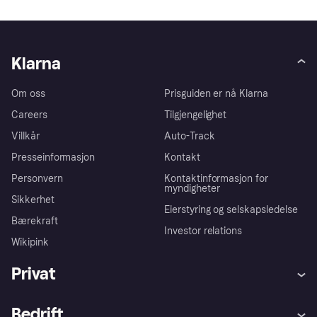
Klarna
Om oss
Prisguiden er nå Klarna
Careers
Tilgjengelighet
Villkår
Auto-Track
Presseinformasjon
Kontakt
Personvern
Kontaktinformasjon for
myndigheter
Sikkerhet
Eierstyring og selskapsledelse
Bærekraft
Investor relations
Wikipink
Privat
Hjelp
Kjøperbeskyttelse
Bedrift