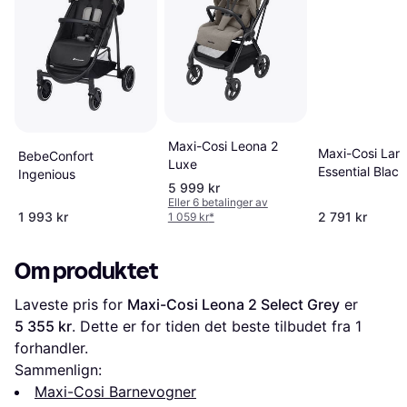
Maxi-Cosi Leona 2
Maxi-Cosi Lara
BebeConfort
Luxe
Essential Black
Ingenious
5 999 kr
Eller 6 betalinger av
1 993 kr
2 791 kr
1 059 kr
*
Om produktet
Laveste pris for 
Maxi-Cosi Leona 2 Select Grey
 er 
5 355 kr
. Dette er for tiden det beste tilbudet fra 1 
forhandler.
Sammenlign:
Maxi-Cosi Barnevogner