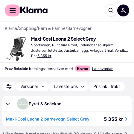
For kunder
For bedrifter
Klarna
/
Shopping
/
Barn & Familie
/
Barnevogner
Maxi-Cosi Leona 2 Select Grey
Sportsvogn, Puncture Proof, Forlengbar solskjerm, 
Justerbar fotstøtte, Justerbar rygg, Avtagbart hjul, Vendbar 
sittedel, Regnbeskyttelse, Ettgrepssammenslåing, Bøyle, 
Pris
5 355 kr
+
6
Liggeinnstillinger, Varekurv, Grå
Prøv fleksible betalingsalternativer med
Lær hvordan
Versjoner
Laveste pris
Pris inkl. frakt
Pyret & Snäckan
5 355 kr
Maxi-Cosi Leona 2 barnevogn Select Grey
*
Kjøp først, betal senere
: Kreditttid: 30 dager. 0 % årlig rente.
3–