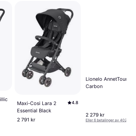
Lionelo AnnetTour Bl
Carbon
llic
4.8
Maxi-Cosi Lara 2
Essential Black
2 279 kr
2 791 kr
Eller 6 betalinger av 402 kr
*