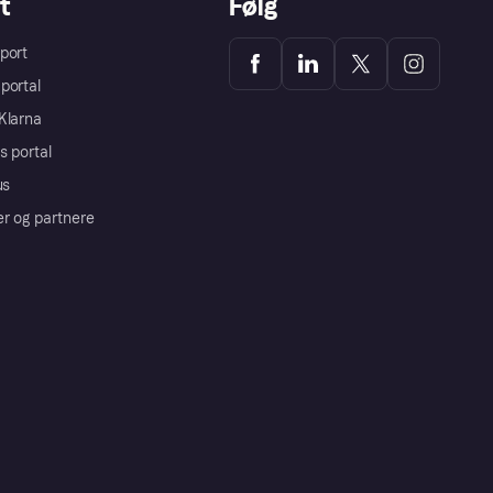
t
Følg
port
portal
Klarna
s portal
us
er og partnere