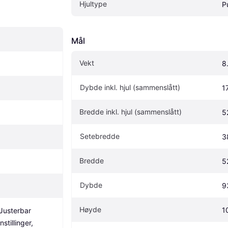
Hjultype
P
Mål
Vekt
8
Dybde inkl. hjul (sammenslått)
1
Bredde inkl. hjul (sammenslått)
5
Setebredde
3
Bredde
5
Dybde
9
Høyde
1
Justerbar 
stillinger, 