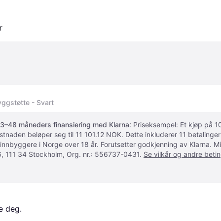
r
ggstøtte - Svart
3–48 måneders finansiering med Klarna
: Priseksempel: Et kjøp på
ostnaden beløper seg til 11 101.12 NOK. Dette inkluderer 11 betalin
 innbyggere i Norge over 18 år. Forutsetter godkjenning av Klarna.
, 111 34 Stockholm, Org. nr.: 556737-0431.
Se vilkår og andre betin
e deg. 