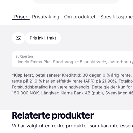
Priser
Prisutvikling
Om produktet
Spesifikasjone
Pris inkl. frakt
avXperten
Lionelo Emma Plus Sportsvogn - 5-punktssele, Justerbart ry
*
Kjøp først, betal senere
: Kreditttid: 30 dager. 0 % årlig rente.
rente på 21.9 % har en effektiv rente (APR) på 21,90%. Totalk
Forskuddsbetaling kan være nødvendig. Dette gjelder kun for
150 000 NOK. Långiver: Klarna Bank AB (publ), Sveavägen 46
Relaterte produkter
Vi har valgt ut en rekke produkter som kan interesser