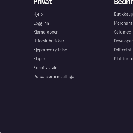
Privat
Bedrif
Hjelp
Butikksup
Logg inn
Merchant 
Klarna-appen
Selg med 
Utforsk butikker
Developer
Kjøperbeskyttelse
Driftsstat
Klager
Plattform
Kredittavtale
Personverninnstillinger