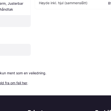
Høyde inkl. hjul (sammenslått)
8
erm, Justerbar 
 håndtak
 kun ment som en veiledning.

ld fra om feil her
.