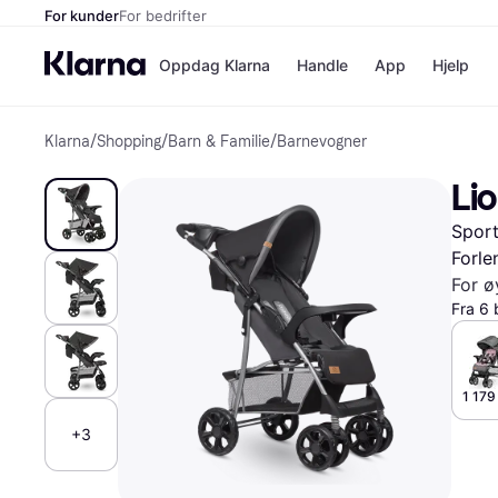
For kunder
For bedrifter
Oppdag Klarna
Handle
App
Hjelp
Klarna
/
Shopping
/
Barn & Familie
/
Barnevogner
Betalingsm
Butikker
Betalingsme
Elkjøp
Li
Betal nå
Bookin
Betal i 3 dele
Farmasi
Sport
Betal innen 
kicks.n
Finansiering
Norweg
Forle
Vipps
For ø
Fra 6 
Butikkovers
1 179
+3