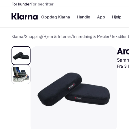
For kunder
For bedrifter
Oppdag Klarna
Handle
App
Hjelp
Klarna
/
Shopping
/
Hjem & Interiør
/
Innredning & Møbler
/
Tekstiler 
Betalingsm
Butikker
Betalingsme
Elkjøp
Ar
Betal nå
Bookin
Betal i 3 dele
Farmasi
Samme
Betal innen 
kicks.n
Finansiering
Norweg
Fra 3 
Vipps
Butikkovers