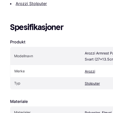
Arozzi Stolputer
Spesifikasjoner
Produkt
Arozzi Armrest P
Modellnavn
Svart (27x13.5c
Merke
Arozzi
Typ
Stolputer
Materiale
Materialer
Polyester, Fløyel