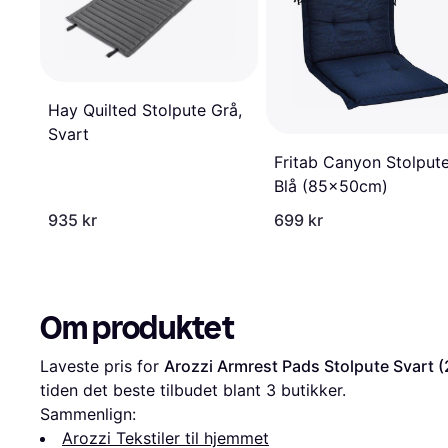
Hay Quilted Stolpute Grå,
Svart
Fritab Canyon Stolput
Blå (85x50cm)
935 kr
699 kr
Om produktet
Laveste pris for 
Arozzi Armrest Pads Stolpute Svart 
tiden det beste tilbudet blant 
3
 butikker.
Sammenlign:
Arozzi Tekstiler til hjemmet