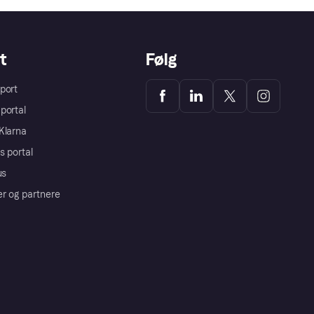
t
Følg
port
portal
Klarna
s portal
us
er og partnere