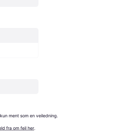
 kun ment som en veiledning.

ld fra om feil her
.