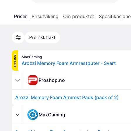
Priser
Prisutvikling
Om produktet
Spesifikasjone
Pris inkl. frakt
ANNONSE
MaxGaming
Arozzi Memory Foam Armrestputer - Svart
Proshop.no
Arozzi Memory Foam Armrest Pads (pack of 2)
MaxGaming