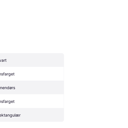
vart
nsfarget
nnendørs
nsfarget
ektangulær