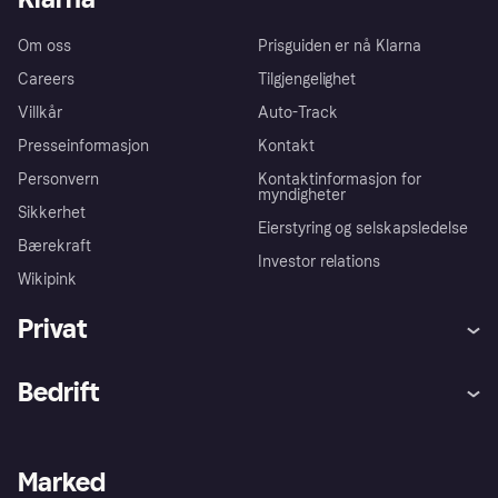
Om oss
Prisguiden er nå Klarna
Careers
Tilgjengelighet
Villkår
Auto-Track
Presseinformasjon
Kontakt
Personvern
Kontaktinformasjon for
myndigheter
Sikkerhet
Eierstyring og selskapsledelse
Bærekraft
Investor relations
Wikipink
Privat
Hjelp
Kjøperbeskyttelse
Bedrift
Logg inn
Klager
Butikksupport
Developers portal
Klarna-appen
Kredittavtale
Merchant portal
Driftsstatus
Marked
Utforsk butikker
Personverninnstillinger