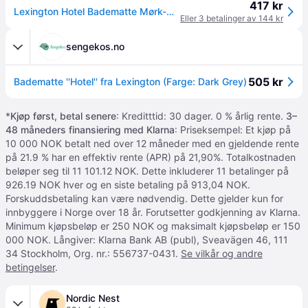
417 kr
Lexington Hotel Badematte Mørk-Grå 60x90 (588-10082202-dkgray)
Eller 3 betalinger av 144 kr
sengekos.no
505 kr
Badematte ''Hotel'' fra Lexington (Farge: Dark Grey)
*
Kjøp først, betal senere
: Kreditttid: 30 dager. 0 % årlig rente.
3–
48 måneders finansiering med Klarna
: Priseksempel: Et kjøp på
10 000 NOK betalt ned over 12 måneder med en gjeldende rente
på 21.9 % har en effektiv rente (APR) på 21,90%. Totalkostnaden
beløper seg til 11 101.12 NOK. Dette inkluderer 11 betalinger på
926.19 NOK hver og en siste betaling på 913,04 NOK.
Forskuddsbetaling kan være nødvendig. Dette gjelder kun for
innbyggere i Norge over 18 år. Forutsetter godkjenning av Klarna.
Minimum kjøpsbeløp er 250 NOK og maksimalt kjøpsbeløp er 150
000 NOK. Långiver: Klarna Bank AB (publ), Sveavägen 46, 111
34 Stockholm, Org. nr.: 556737-0431.
Se vilkår og andre
betingelser
.
Nordic Nest