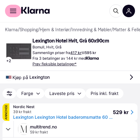
For kunder
For bedrifter
Klarna
/
Shopping
/
Hjem & Interiør
/
Innredning & Møbler
/
Matter & Fell
Lexington Hotel Hvit, Grå 60x90cm
Bomull, Hvit, Grå
Sammenlign priser fra
417 kr
til
595 kr
Fra 3 betalinger av 144 kr med
+
2
Prøv fleksible betalinger*
Lexington
Kjøp på 
Farge
Laveste pris
Pris inkl. frakt
Nordic Nest
ANNONSE
529 kr
39 kr frakt
Lexington Lexington Hotel baderomsmatte 60 x 90 cm Dark grey
multitrend.no
59 kr frakt