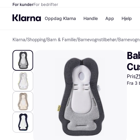
For kunder
For bedrifter
Oppdag Klarna
Handle
App
Hjelp
Klarna
/
Shopping
/
Barn & Familie
/
Barnevognstilbehør
/
Barnevogns
Betalingsm
Butikker
Betalingsme
Elkjøp
Ba
Betal nå
Bookin
Betal i 3 dele
Farmasi
Cu
Betal innen 
kicks.n
Finansiering
Norweg
Pris
7
Vipps
Fra 3 
Butikkovers