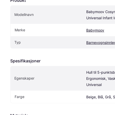
Produkt
Babymoov Cosym
Modellnavn
Universal Infant 
Merke
Babymoov
Typ
Barnevognsinnle
Spesifikasjoner
Hull til 5-punktsbe
Egenskaper
Ergonomisk, Vaskb
Universal
Farge
Beige, Blå, Grå, 