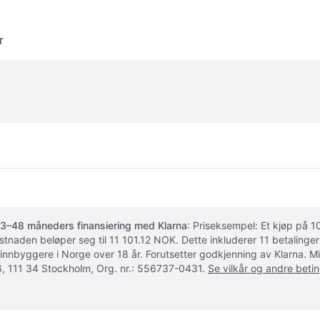
r
3–48 måneders finansiering med Klarna
: Priseksempel: Et kjøp på
ostnaden beløper seg til 11 101.12 NOK. Dette inkluderer 11 betalin
 innbyggere i Norge over 18 år. Forutsetter godkjenning av Klarna.
, 111 34 Stockholm, Org. nr.: 556737-0431.
Se vilkår og andre betin