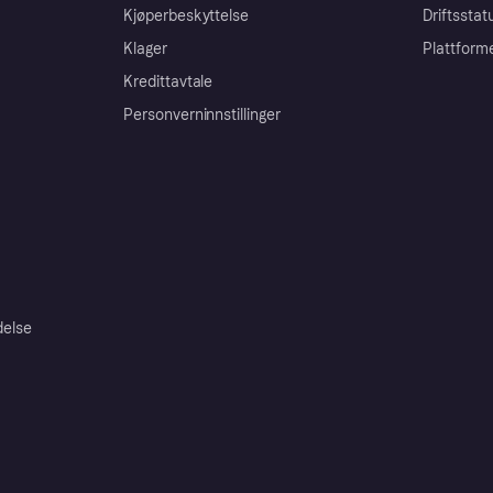
Kjøperbeskyttelse
Driftsstat
Klager
Plattform
Kredittavtale
Personverninnstillinger
delse