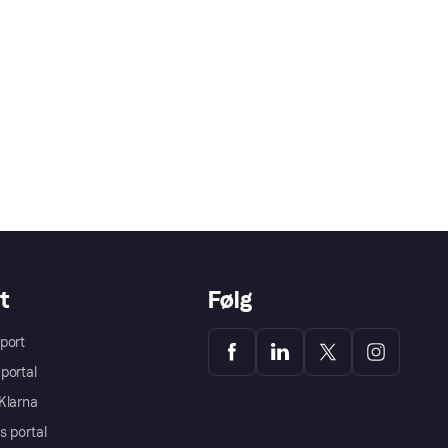
t
Følg
port
portal
Klarna
s portal