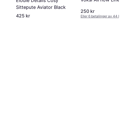
Elodie Details Cosy
Sittepute Aviator Black
250 kr
425 kr
Eller 6 betalinger av 44 kr
*