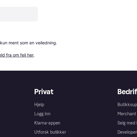
 kun ment som en veiledning.

ld fra om feil her
.
Privat
Bedrif
Hjelp
Butikksup
Logg inn
Merchant 
Klarna-appen
Selg med 
Utforsk butikker
Developer