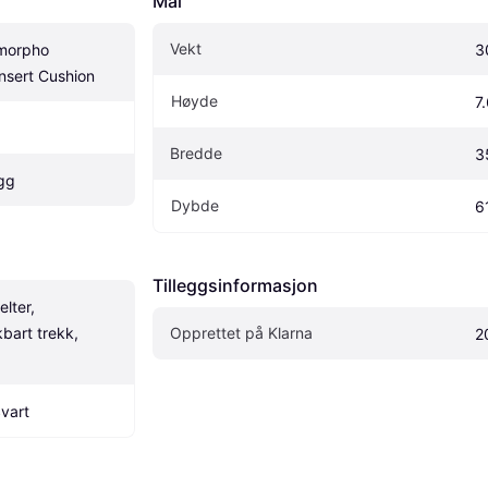
Mål
Vekt
orpho 
3
Insert Cushion
Høyde
7
Bredde
3
gg
Dybde
6
Tilleggsinformasjon
lter, 
art trekk, 
Opprettet på Klarna
2
Svart