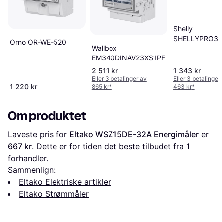
Shelly
SHELLYPRO3
Orno OR-WE-520
Wallbox
EM340DINAV23XS1PFB
2 511 kr
1 343 kr
Eller 3 betalinger av
Eller 3 betalinger
1 220 kr
865 kr
*
463 kr
*
Om produktet
Laveste pris for 
Eltako WSZ15DE-32A Energimåler
 er 
667 kr
. Dette er for tiden det beste tilbudet fra 1 
forhandler.
Sammenlign:
Eltako Elektriske artikler
Eltako Strømmåler