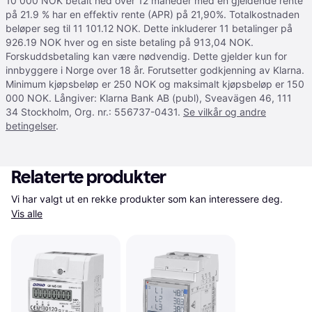
10 000 NOK betalt ned over 12 måneder med en gjeldende rente
på 21.9 % har en effektiv rente (APR) på 21,90%. Totalkostnaden
beløper seg til 11 101.12 NOK. Dette inkluderer 11 betalinger på
926.19 NOK hver og en siste betaling på 913,04 NOK.
Forskuddsbetaling kan være nødvendig. Dette gjelder kun for
innbyggere i Norge over 18 år. Forutsetter godkjenning av Klarna.
Minimum kjøpsbeløp er 250 NOK og maksimalt kjøpsbeløp er 150
000 NOK. Långiver: Klarna Bank AB (publ), Sveavägen 46, 111
34 Stockholm, Org. nr.: 556737-0431.
Se vilkår og andre
betingelser
.
Relaterte produkter
Vi har valgt ut en rekke produkter som kan interessere deg. 
Vis alle