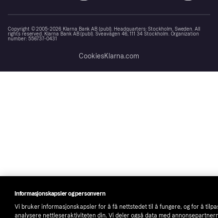
Copyright © 2005-2026 Klarna Bank AB (publ). Headquarters: Stockholm, Sweden. All
rights reserved. Klarna Bank AB (publ). Sveavägen 46, 111 34 Stockholm. Organization
number: 556737-0431
Cookies
Klarna.com
Informasjonskapsler og personvern
Vi bruker informasjonskapsler for å få nettstedet til å fungere, og for å tilp
analysere nettleseraktiviteten din. Vi deler også data med annonsepartner