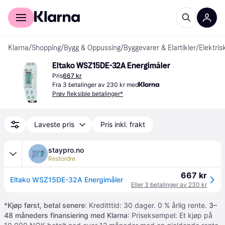
For kunder
For bedrifter
Klarna
/
Shopping
/
Bygg & Oppussing
/
Byggevarer & Elartikler
/
Elektris
Eltako WSZ15DE-32A Energimåler
Pris
667 kr
Fra 3 betalinger av 230 kr med
Prøv fleksible betalinger*
Laveste pris
Pris inkl. frakt
staypro.no
Restordre
667 kr
Eltako WSZ15DE-32A Energimåler
Eller 3 betalinger av 230 kr
*
Kjøp først, betal senere
: Kreditttid: 30 dager. 0 % årlig rente.
3–
48 måneders finansiering med Klarna
: Priseksempel: Et kjøp på