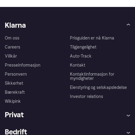
Klarna
Om oss
Prisguiden er nå Klarna
Careers
Tilgjengelighet
Villkår
Auto-Track
Presseinformasjon
Kontakt
Personvern
Kontaktinformasjon for
myndigheter
Sikkerhet
Eierstyring og selskapsledelse
Bærekraft
Investor relations
Wikipink
Privat
Hjelp
Kjøperbeskyttelse
Bedrift