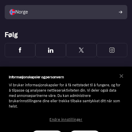
Selg med Klarna
Plattformer og partnere
Norge
Følg
Informasjonskapsler og personvern
Vi bruker informasjonskapsler for å få nettstedet til å fungere, og for
å tilpasse og analysere nettleseraktiviteten din. Vi deler også data
med annonsepartnerne våre. Du kan administrere
brukerinnstillingene dine eller trekke tilbake samtykket ditt når som
helst.
Endre innstillinger
Copyright © 2005-2026 Klarna Bank AB (publ). Headquarters: Stockholm, Sweden. All
rights reserved. Klarna Bank AB (publ). Sveavägen 46, 111 34 Stockholm. Organization
number: 556737-0431