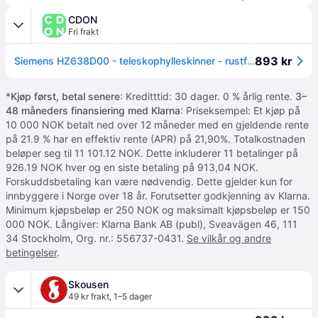
CDON
Fri frakt
893 kr
Siemens HZ638D00 - teleskophylleskinner - rustfritt stål
*
Kjøp først, betal senere
: Kreditttid: 30 dager. 0 % årlig rente.
3–
48 måneders finansiering med Klarna
: Priseksempel: Et kjøp på
10 000 NOK betalt ned over 12 måneder med en gjeldende rente
på 21.9 % har en effektiv rente (APR) på 21,90%. Totalkostnaden
beløper seg til 11 101.12 NOK. Dette inkluderer 11 betalinger på
926.19 NOK hver og en siste betaling på 913,04 NOK.
Forskuddsbetaling kan være nødvendig. Dette gjelder kun for
innbyggere i Norge over 18 år. Forutsetter godkjenning av Klarna.
Minimum kjøpsbeløp er 250 NOK og maksimalt kjøpsbeløp er 150
000 NOK. Långiver: Klarna Bank AB (publ), Sveavägen 46, 111
34 Stockholm, Org. nr.: 556737-0431.
Se vilkår og andre
betingelser
.
Skousen
49 kr frakt
,
1–5 dager