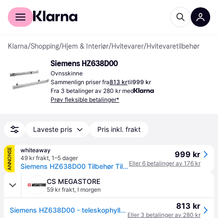
For kunder
For bedrifter
Klarna
/
Shopping
/
Hjem & Interiør
/
Hvitevarer
/
Hvitevaretilbehør
Siemens HZ638D00
Ovnsskinne
Sammenlign priser fra
813 kr
til
999 kr
Fra 3 betalinger av 280 kr med
Prøv fleksible betalinger*
Laveste pris
Pris inkl. frakt
whiteaway
ANNONSE
999 kr
49 kr frakt
,
1–5 dager
Eller 6 betalinger av 176 kr
Siemens HZ638D00 Tilbehør Til Ovner
CS MEGASTORE
59 kr frakt
,
I morgen
813 kr
Siemens HZ638D00 - teleskophylleskinner - rustfritt stål
Eller 3 betalinger av 280 kr