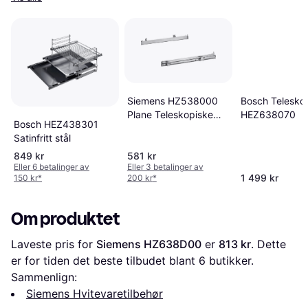
Bosch Telesko
Siemens HZ538000
HEZ638070
Plane Teleskopiske
Bosch HEZ438301
Hylleskinner
Satinfritt stål
849 kr
581 kr
Eller 6 betalinger av
Eller 3 betalinger av
1 499 kr
150 kr
*
200 kr
*
Om produktet
Laveste pris for 
Siemens HZ638D00
 er 
813 kr
. Dette 
er for tiden det beste tilbudet blant 
6
 butikker.
Sammenlign:
Siemens Hvitevaretilbehør