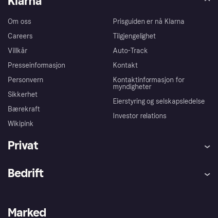
Klarna
Om oss
Prisguiden er nå Klarna
Careers
Tilgjengelighet
Villkår
Auto-Track
Presseinformasjon
Kontakt
Personvern
Kontaktinformasjon for
myndigheter
Sikkerhet
Eierstyring og selskapsledelse
Bærekraft
Investor relations
Wikipink
Privat
Hjelp
Kjøperbeskyttelse
Bedrift
Logg inn
Klager
Butikksupport
Developers portal
Klarna-appen
Kredittavtale
Merchant portal
Driftsstatus
Marked
Utforsk butikker
Personverninnstillinger