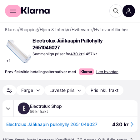
For kunder
For bedrifter
Klarna
/
Shopping
/
Hjem & Interiør
/
Hvitevarer
/
Hvitevaretilbehør
Electrolux Jääkaapin Pullohylly 
2651046027
Sammenlign priser fra
430 kr
til
457 kr
+
1
Prøv fleksible betalingsalternativer med
Lær hvordan
Farge
Laveste pris
Pris inkl. frakt
Electrolux Shop
E
56 kr frakt
430 kr
Electrolux Jääkaapin pullohylly 2651046027
*
Kjøp først, betal senere
: Kreditttid: 30 dager. 0 % årlig rente.
3–