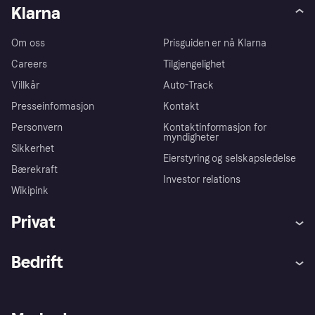
Klarna
Om oss
Prisguiden er nå Klarna
Careers
Tilgjengelighet
Villkår
Auto-Track
Presseinformasjon
Kontakt
Personvern
Kontaktinformasjon for
myndigheter
Sikkerhet
Eierstyring og selskapsledelse
Bærekraft
Investor relations
Wikipink
Privat
Hjelp
Kjøperbeskyttelse
Bedrift
Logg inn
Klager
Butikksupport
Developers portal
Klarna-appen
Kredittavtale
Merchant portal
Driftsstatus