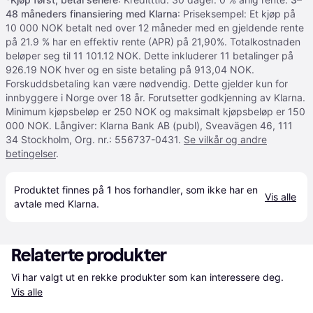
48 måneders finansiering med Klarna
: Priseksempel: Et kjøp på
10 000 NOK betalt ned over 12 måneder med en gjeldende rente
på 21.9 % har en effektiv rente (APR) på 21,90%. Totalkostnaden
beløper seg til 11 101.12 NOK. Dette inkluderer 11 betalinger på
926.19 NOK hver og en siste betaling på 913,04 NOK.
Forskuddsbetaling kan være nødvendig. Dette gjelder kun for
innbyggere i Norge over 18 år. Forutsetter godkjenning av Klarna.
Minimum kjøpsbeløp er 250 NOK og maksimalt kjøpsbeløp er 150
000 NOK. Långiver: Klarna Bank AB (publ), Sveavägen 46, 111
34 Stockholm, Org. nr.: 556737-0431.
Se vilkår og andre
betingelser
.
Produktet finnes på 
1
 hos 
forhandler
, som ikke har en 
Vis alle
avtale med Klarna.
Relaterte produkter
Vi har valgt ut en rekke produkter som kan interessere deg. 
Vis alle