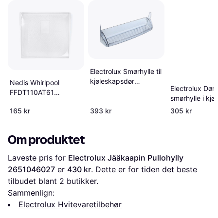
Electrolux Smørhylle til
kjøleskapsdør
Nedis Whirlpool
Electrolux Dørlo
2092502075
FFDT110AT61
smørhylle i kjø
Dishwasher Plast
165 kr
393 kr
305 kr
Om produktet
Laveste pris for 
Electrolux Jääkaapin Pullohylly 
2651046027
 er 
430 kr
. Dette er for tiden det beste 
tilbudet blant 
2
 butikker.
Sammenlign:
Electrolux Hvitevaretilbehør