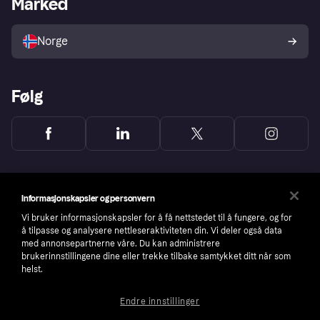
Marked
Utforsk butikker
Personverninnstillinger
Selg med Klarna
Plattformer og partnere
Norge
Følg
Informasjonskapsler og personvern
Vi bruker informasjonskapsler for å få nettstedet til å fungere, og for
å tilpasse og analysere nettleseraktiviteten din. Vi deler også data
med annonsepartnerne våre. Du kan administrere
brukerinnstillingene dine eller trekke tilbake samtykket ditt når som
helst.
Endre innstillinger
Copyright © 2005-2026 Klarna Bank AB (publ). Headquarters: Stockholm, Sweden. All