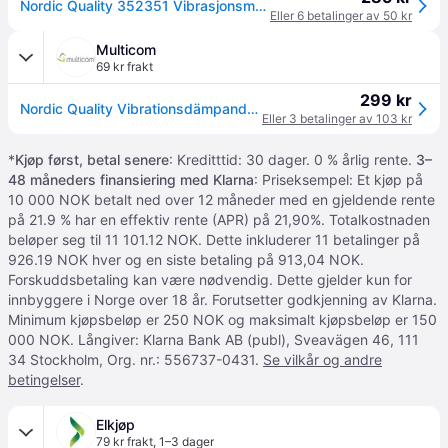
Nordic Quality 352351 Vibrasjonsmatte til vaskemaskin og tørketrommel – 600x600x10 mm
Eller 6 betalinger av 50 kr
Multicom
69 kr frakt
299 kr
Nordic Quality Vibrationsdämpande matta 600x600x10mm (WXVM)
Eller 3 betalinger av 103 kr
*
Kjøp først, betal senere
: Kreditttid: 30 dager. 0 % årlig rente.
3–
48 måneders finansiering med Klarna
: Priseksempel: Et kjøp på
10 000 NOK betalt ned over 12 måneder med en gjeldende rente
på 21.9 % har en effektiv rente (APR) på 21,90%. Totalkostnaden
beløper seg til 11 101.12 NOK. Dette inkluderer 11 betalinger på
926.19 NOK hver og en siste betaling på 913,04 NOK.
Forskuddsbetaling kan være nødvendig. Dette gjelder kun for
innbyggere i Norge over 18 år. Forutsetter godkjenning av Klarna.
Minimum kjøpsbeløp er 250 NOK og maksimalt kjøpsbeløp er 150
000 NOK. Långiver: Klarna Bank AB (publ), Sveavägen 46, 111
34 Stockholm, Org. nr.: 556737-0431.
Se vilkår og andre
betingelser
.
Elkjøp
79 kr frakt
,
1–3 dager