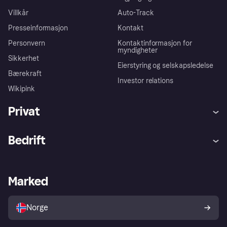
Villkår
Auto-Track
Presseinformasjon
Kontakt
Personvern
Kontaktinformasjon for
myndigheter
Sikkerhet
Eierstyring og selskapsledelse
Bærekraft
Investor relations
Wikipink
Privat
Hjelp
Kjøperbeskyttelse
Bedrift
Logg inn
Klager
Butikksupport
Developers portal
Klarna-appen
Kredittavtale
Merchant portal
Driftsstatus
Marked
Utforsk butikker
Personverninnstillinger
Selg med Klarna
Plattformer og partnere
Norge