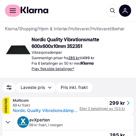
For kunder
For bedrifter
Klarna
/
Shopping
/
Hjem & Interiør
/
Hvitevarer
/
Hvitevaretilbehør
Nordic Quality Vibrationsmatte 
600x600x10mm 352351
Vibrasjonsdemper
Sammenlign priser fra
285 kr
til
499 kr
Fra 6 betalinger av 50 kr med
Prøv fleksible betalinger*
Laveste pris
Pris inkl. frakt
Multicom
ANNONSE
299 kr
69 kr frakt
Eller 3 betalinger av 103 kr
Nordic Quality Vibrationsdämpande matta 600x600x10mm (WXVM)
avXperten
99 kr frakt
,
I morgen
285 kr