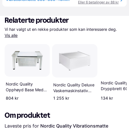
Eller 6 betalinger av 88 kr
Relaterte produkter
Vi har valgt ut en rekke produkter som kan interessere deg. 
Vis alle
Nordic Quality
Nordic Quality
Nordic Quality Deluxe
Dryppbrett 60
Opphøyd Base Med
Vaskemaskinstativ
Transparen
Kurv För Vaskemaskin
M14-08
804 kr
1 255 kr
134 kr
Om produktet
Laveste pris for 
Nordic Quality Vibrationsmatte 