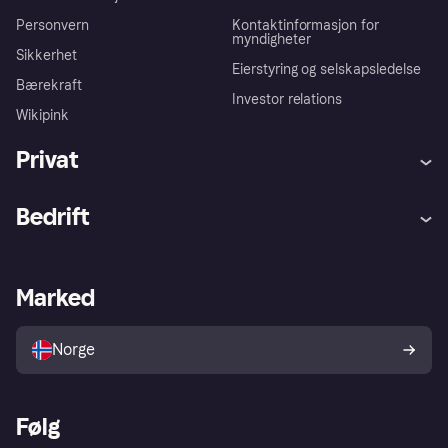
Personvern
Kontaktinformasjon for
myndigheter
Sikkerhet
Eierstyring og selskapsledelse
Bærekraft
Investor relations
Wikipink
Privat
Hjelp
Kjøperbeskyttelse
Bedrift
Logg inn
Klager
Butikksupport
Developers portal
Klarna-appen
Kredittavtale
Merchant portal
Driftsstatus
Marked
Utforsk butikker
Personverninnstillinger
Selg med Klarna
Plattformer og partnere
Norge
Følg