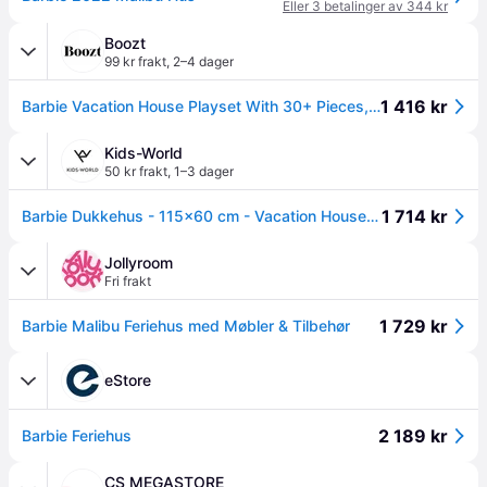
Eller 3 betalinger av 344 kr
Boozt
99 kr frakt
,
2–4 dager
1 416 kr
Barbie Vacation House Playset With 30+ Pieces, Toy For 3 Year Olds & Up - Multi/patterned - ONE SIZE
Kids-World
50 kr frakt
,
1–3 dager
1 714 kr
Barbie Dukkehus - 115x60 cm - Vacation House - Barbie - OneSize - Dukkehus
Jollyroom
Fri frakt
1 729 kr
Barbie Malibu Feriehus med Møbler & Tilbehør
eStore
2 189 kr
Barbie Feriehus
CS MEGASTORE