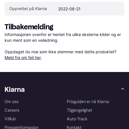
Opprettet på Klarna
2022-06-21
Tilbakemelding
Informasjonen ovenfor er hentet fra ulike eksterne kilder og er 
kun ment som en veiledning.

Oppdaget du noe som ikke stemmer med dette produktet? 
Meld fra om feil her
.
Klarna
Om oss
Prisguiden er nå Klarna
Careers
Tilgjengelighet
Villkår
Auto-Track
Presseinformasjon
Kontakt