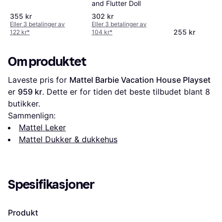
and Flutter Doll
355 kr
302 kr
Eller 3 betalinger av
Eller 3 betalinger av
255 kr
122 kr
*
104 kr
*
Om produktet
Laveste pris for 
Mattel Barbie Vacation House Playset
er 
959 kr
. Dette er for tiden det beste tilbudet blant 
8
butikker.
Sammenlign:
Mattel Leker
Mattel Dukker & dukkehus
Spesifikasjoner
Produkt