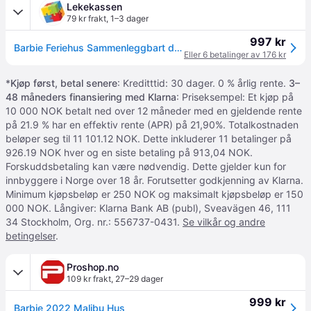
Lekekassen
79 kr frakt
,
1–3 dager
997 kr
Barbie Feriehus Sammenleggbart dukkehus med 32 tilbehør - 115 cm
Eller 6 betalinger av 176 kr
*
Kjøp først, betal senere
: Kreditttid: 30 dager. 0 % årlig rente.
3–
48 måneders finansiering med Klarna
: Priseksempel: Et kjøp på
10 000 NOK betalt ned over 12 måneder med en gjeldende rente
på 21.9 % har en effektiv rente (APR) på 21,90%. Totalkostnaden
beløper seg til 11 101.12 NOK. Dette inkluderer 11 betalinger på
926.19 NOK hver og en siste betaling på 913,04 NOK.
Forskuddsbetaling kan være nødvendig. Dette gjelder kun for
innbyggere i Norge over 18 år. Forutsetter godkjenning av Klarna.
Minimum kjøpsbeløp er 250 NOK og maksimalt kjøpsbeløp er 150
000 NOK. Långiver: Klarna Bank AB (publ), Sveavägen 46, 111
34 Stockholm, Org. nr.: 556737-0431.
Se vilkår og andre
betingelser
.
Proshop.no
109 kr frakt
,
27–29 dager
999 kr
Barbie 2022 Malibu Hus