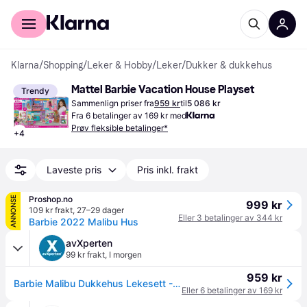
For kunder
For bedrifter
Klarna
/
Shopping
/
Leker & Hobby
/
Leker
/
Dukker & dukkehus
Mattel Barbie Vacation House Playset
Trendy
Sammenlign priser fra
959 kr
til
5 086 kr
Fra 6 betalinger av 169 kr med
Prøv fleksible betalinger*
+
4
Laveste pris
Pris inkl. frakt
Proshop.no
ANNONSE
999 kr
109 kr frakt
,
27–29 dager
Eller 3 betalinger av 344 kr
Barbie 2022 Malibu Hus
avXperten
99 kr frakt
,
I morgen
959 kr
Barbie Malibu Dukkehus Lekesett - 3+ år
Eller 6 betalinger av 169 kr