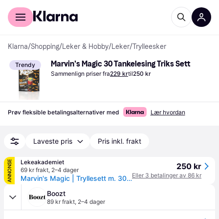
For kunder
For bedrifter
Klarna
/
Shopping
/
Leker & Hobby
/
Leker
/
Trylleesker
Marvin's Magic 30 Tankelesing Triks Sett
Trendy
Sammenlign priser fra
229 kr
til
250 kr
Prøv fleksible betalingsalternativer med
Lær hvordan
Laveste pris
Pris inkl. frakt
Lekeakademiet
ANNONSE
250 kr
69 kr frakt
,
2–4 dager
Eller 3 betalinger av 86 kr
Marvin's Magic | Tryllesett m. 30 tankelesertriks
Boozt
89 kr frakt
,
2–4 dager