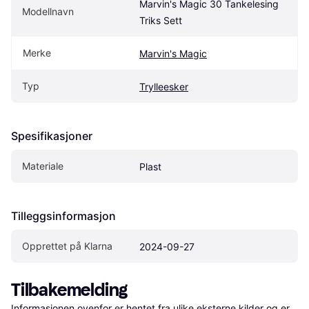
Marvin's Magic 30 Tankelesing 
Modellnavn
Triks Sett
Merke
Marvin's Magic
Typ
Trylleesker
Spesifikasjoner
Materiale
Plast
Tilleggsinformasjon
Opprettet på Klarna
2024-09-27
Tilbakemelding
Informasjonen ovenfor er hentet fra ulike eksterne kilder og er 