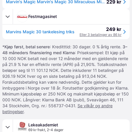
229 kr
Marvin's Magic Marvin's Magic 30 Miraculous Mind-Reading Tricks - Orange - ONE SIZE
Festmagasinet
249 kr
Marvins Magic 30 tankelesing triks
Eller 3 betalinger av 86 kr
*
Kjøp først, betal senere
: Kreditttid: 30 dager. 0 % årlig rente.
3–
48 måneders finansiering med Klarna
: Priseksempel: Et kjøp på
10 000 NOK betalt ned over 12 måneder med en gjeldende rente
på 21.9 % har en effektiv rente (APR) på 21,90%. Totalkostnaden
beløper seg til 11 101.12 NOK. Dette inkluderer 11 betalinger på
926.19 NOK hver og en siste betaling på 913,04 NOK.
Forskuddsbetaling kan være nødvendig. Dette gjelder kun for
innbyggere i Norge over 18 år. Forutsetter godkjenning av Klarna.
Minimum kjøpsbeløp er 250 NOK og maksimalt kjøpsbeløp er 150
000 NOK. Långiver: Klarna Bank AB (publ), Sveavägen 46, 111
34 Stockholm, Org. nr.: 556737-0431.
Se vilkår og andre
betingelser
.
Lekeakademiet
69 kr frakt
,
2–4 dager