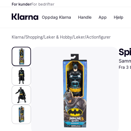
For kunder
For bedrifter
Oppdag Klarna
Handle
App
Hjelp
Klarna
/
Shopping
/
Leker & Hobby
/
Leker
/
Actionfigurer
Betalingsm
Butikker
Betalingsme
Elkjøp
Spi
Betal nå
Bookin
Betal i 3 dele
Farmasi
Samme
Betal innen 
kicks.n
Finansiering
Norweg
Fra 3 
Vipps
Butikkovers