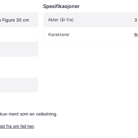
Spesifikasjoner
Alder (år fra)
a Figure 30 cm
3
Karakterer
B
 kun ment som en veiledning.

ld fra om feil her
.