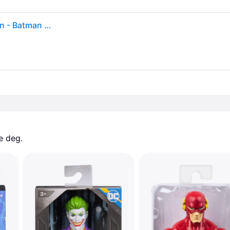
Batman Action-figur - 30 cm - Ninja-angrep - Batman - Batman - OneSize - Action-figur
e deg. 