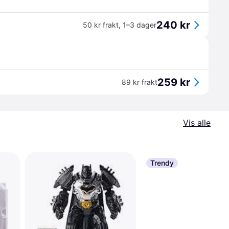
240 kr
50 kr frakt
,
1–3 dager
259 kr
89 kr frakt
Vis alle
Trendy