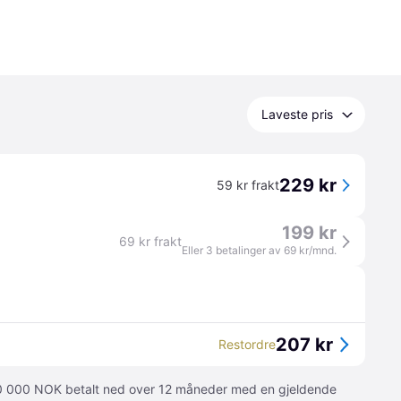
Laveste pris
229 kr
59 kr frakt
199 kr
69 kr frakt
Eller 3 betalinger av 69 kr/mnd.
207 kr
Restordre
 10 000 NOK betalt ned over 12 måneder med en gjeldende