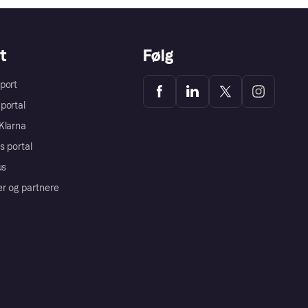
t
Følg
port
portal
Klarna
s portal
us
er og partnere