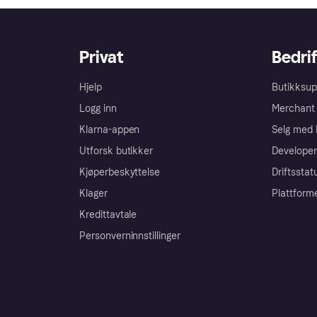
Privat
Bedrif
Hjelp
Butikksup
Logg inn
Merchant 
Klarna-appen
Selg med 
Utforsk butikker
Developer
Kjøperbeskyttelse
Driftsstat
Klager
Plattform
Kredittavtale
Personverninnstillinger