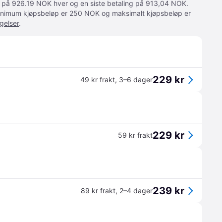
ger på 926.19 NOK hver og en siste betaling på 913,04 NOK.
 Minimum kjøpsbeløp er 250 NOK og maksimalt kjøpsbeløp er
gelser
.
229 kr
49 kr frakt
,
3–6 dager
229 kr
59 kr frakt
239 kr
89 kr frakt
,
2–4 dager