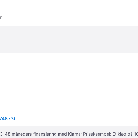
r
n
074673)
3–48 måneders finansiering med Klarna
: Priseksempel: Et kjøp på