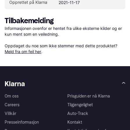
Opprettet på Klarna
2021-11-17
Tilbakemelding
Informasjonen ovenfor er hentet fra ulike eksterne kilder og er 
kun ment som en veiledning.

Oppdaget du noe som ikke stemmer med dette produktet? 
Meld fra om feil her
.
Klarna
Om oss
Prisguiden er nå Klarna
Careers
Tilgjengelighet
Villkår
Auto-Track
Presseinformasjon
Kontakt