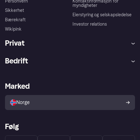
Personvern
Kontaktinformasjon for
myndigheter
Sikkerhet
Eierstyring og selskapsledelse
Bærekraft
Investor relations
Wikipink
Privat
Hjelp
Kjøperbeskyttelse
Bedrift
Logg inn
Klager
Butikksupport
Developers portal
Klarna-appen
Kredittavtale
Merchant portal
Driftsstatus
Marked
Utforsk butikker
Personverninnstillinger
Selg med Klarna
Plattformer og partnere
Norge
Følg