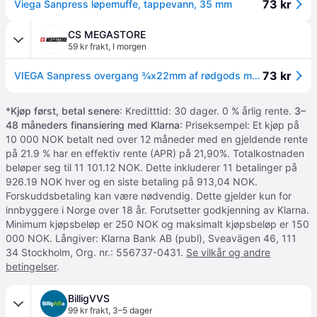
73 kr
Viega Sanpress løpemuffe, tappevann, 35 mm
CS MEGASTORE
59 kr frakt
,
I morgen
73 kr
VIEGA Sanpress overgang ¾x22mm af rødgods muffe/nippel, SC-contur
*
Kjøp først, betal senere
: Kreditttid: 30 dager. 0 % årlig rente.
3–
48 måneders finansiering med Klarna
: Priseksempel: Et kjøp på
10 000 NOK betalt ned over 12 måneder med en gjeldende rente
på 21.9 % har en effektiv rente (APR) på 21,90%. Totalkostnaden
beløper seg til 11 101.12 NOK. Dette inkluderer 11 betalinger på
926.19 NOK hver og en siste betaling på 913,04 NOK.
Forskuddsbetaling kan være nødvendig. Dette gjelder kun for
innbyggere i Norge over 18 år. Forutsetter godkjenning av Klarna.
Minimum kjøpsbeløp er 250 NOK og maksimalt kjøpsbeløp er 150
000 NOK. Långiver: Klarna Bank AB (publ), Sveavägen 46, 111
34 Stockholm, Org. nr.: 556737-0431.
Se vilkår og andre
betingelser
.
BilligVVS
99 kr frakt
,
3–5 dager