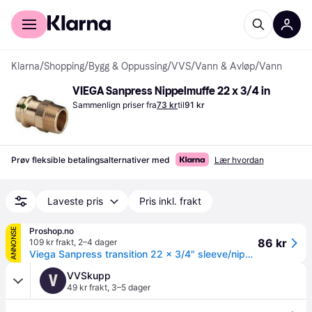
For kunder
For bedrifter
Klarna
/
Shopping
/
Bygg & Oppussing
/
VVS
/
Vann & Avløp
/
Vann
VIEGA Sanpress Nippelmuffe 22 x 3/4 in
Sammenlign priser fra
73 kr
til
91 kr
Prøv fleksible betalingsalternativer med
Lær hvordan
Laveste pris
Pris inkl. frakt
Proshop.no
ANNONSE
86 kr
109 kr frakt
,
2–4 dager
Viega Sanpress transition 22 x 3/4" sleeve/nipple gunmetal
VVSkupp
V
49 kr frakt
,
3–5 dager