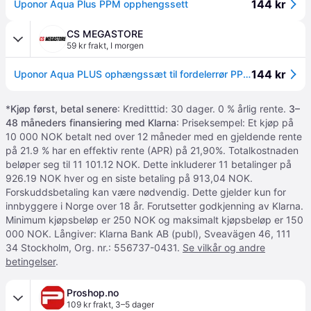
144 kr
Uponor Aqua Plus PPM opphengssett
CS MEGASTORE
59 kr frakt
,
I morgen
144 kr
Uponor Aqua PLUS ophængssæt til fordelerrør PPM 1
*
Kjøp først, betal senere
: Kreditttid: 30 dager. 0 % årlig rente.
3–
48 måneders finansiering med Klarna
: Priseksempel: Et kjøp på
10 000 NOK betalt ned over 12 måneder med en gjeldende rente
på 21.9 % har en effektiv rente (APR) på 21,90%. Totalkostnaden
beløper seg til 11 101.12 NOK. Dette inkluderer 11 betalinger på
926.19 NOK hver og en siste betaling på 913,04 NOK.
Forskuddsbetaling kan være nødvendig. Dette gjelder kun for
innbyggere i Norge over 18 år. Forutsetter godkjenning av Klarna.
Minimum kjøpsbeløp er 250 NOK og maksimalt kjøpsbeløp er 150
000 NOK. Långiver: Klarna Bank AB (publ), Sveavägen 46, 111
34 Stockholm, Org. nr.: 556737-0431.
Se vilkår og andre
betingelser
.
Proshop.no
109 kr frakt
,
3–5 dager