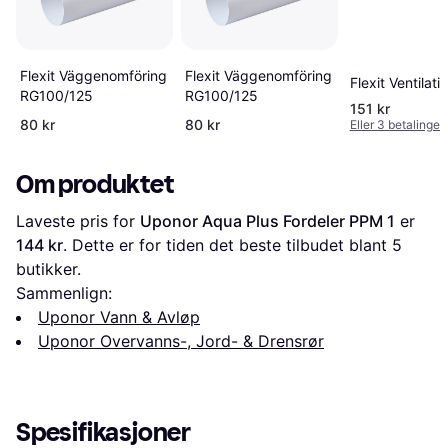
Flexit Väggenomföring
Flexit Väggenomföring
Flexit Ventilat
RG100/125
RG100/125
151 kr
80 kr
80 kr
Eller 3 betalinger
Om produktet
Laveste pris for 
Uponor Aqua Plus Fordeler PPM 1
 er 
144 kr
. Dette er for tiden det beste tilbudet blant 
5
butikker.
Sammenlign:
Uponor Vann & Avløp
Uponor Overvanns-, Jord- & Drensrør
Spesifikasjoner