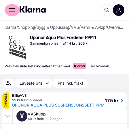
For kunder
For bedrifter
Klarna
/
Shopping
/
Bygg & Oppussing
/
VVS
/
Vann & Avløp
/
Overvanns-, Jord- & Drensrør
Uponor Aqua Plus Fordeler PPM 1
Sammenlign priser fra
144 kr
til
205 kr
Prøv fleksible betalingsalternativer med
Lær hvordan
Laveste pris
Pris inkl. frakt
BilligVVS
ANNONSE
175 kr
99 kr frakt
,
9 dager
UPONOR AQUA PLUS SUSPENSJONSSETT PPM
VVSkupp
V
49 kr frakt
,
1–2 dager