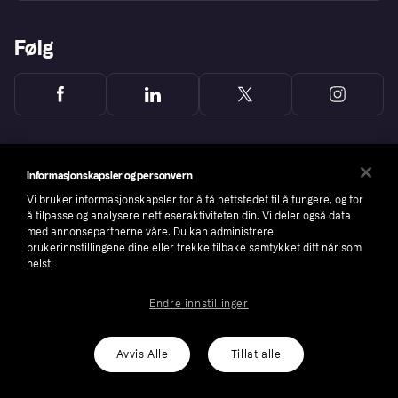
Følg
Informasjonskapsler og personvern
Vi bruker informasjonskapsler for å få nettstedet til å fungere, og for
å tilpasse og analysere nettleseraktiviteten din. Vi deler også data
med annonsepartnerne våre. Du kan administrere
brukerinnstillingene dine eller trekke tilbake samtykket ditt når som
helst.
Endre innstillinger
Copyright © 2005-2026 Klarna Bank AB (publ). Headquarters: Stockholm, Sweden. All
rights reserved. Klarna Bank AB (publ). Sveavägen 46, 111 34 Stockholm. Organization
number: 556737-0431
Avvis Alle
Tillat alle
Cookies
Klarna.com