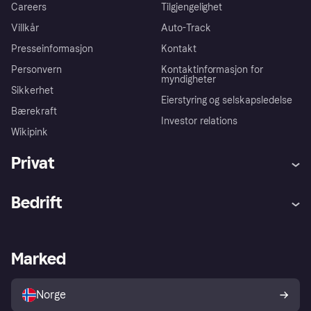
Careers
Tilgjengelighet
Villkår
Auto-Track
Presseinformasjon
Kontakt
Personvern
Kontaktinformasjon for
myndigheter
Sikkerhet
Eierstyring og selskapsledelse
Bærekraft
Investor relations
Wikipink
Privat
Hjelp
Kjøperbeskyttelse
Bedrift
Logg inn
Klager
Butikksupport
Developers portal
Klarna-appen
Kredittavtale
Merchant portal
Driftsstatus
Marked
Utforsk butikker
Personverninnstillinger
Selg med Klarna
Plattformer og partnere
Norge