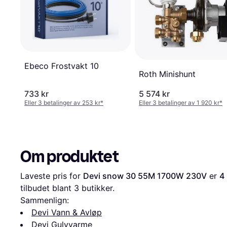
Ebeco Frostvakt 10
Roth Minishunt
733 kr
5 574 kr
Eller 3 betalinger av 253 kr
*
Eller 3 betalinger av 1 920 kr
*
Om produktet
Laveste pris for 
Devi snow 30 55M 1700W 230V
 er 
4
tilbudet blant 
3
 butikker.
Sammenlign:
Devi Vann & Avløp
Devi Gulvvarme