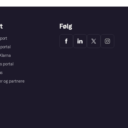
t
Følg
port
portal
Klarna
s portal
us
er og partnere