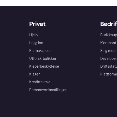
Privat
Bedrif
Hjelp
Butikksup
Logg inn
Merchant 
Klarna-appen
Selg med 
Utforsk butikker
Developer
Kjøperbeskyttelse
Driftsstat
Klager
Plattform
Kredittavtale
Personverninnstillinger