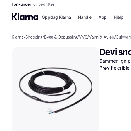
For kunder
For bedrifter
Oppdag Klarna
Handle
App
Hjelp
Klarna
/
Shopping
/
Bygg & Oppussing
/
VVS
/
Vann & Avløp
/
Gulvva
Betalingsm
Butikker
Betalingsme
Elkjøp
Devi s
Betal nå
Bookin
Betal i 3 dele
Farmasi
Sammenlign pr
Betal innen 
kicks.n
Finansiering
Norweg
Prøv fleksible
Vipps
Butikkovers