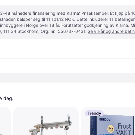
3–48 måneders finansiering med Klarna
: Priseksempel: Et kjøp på
ostnaden beløper seg til 11 101.12 NOK. Dette inkluderer 11 betalin
 innbyggere i Norge over 18 år. Forutsetter godkjenning av Klarna.
, 111 34 Stockholm, Org. nr.: 556737-0431.
Se vilkår og andre betin
e deg. 
Trendy