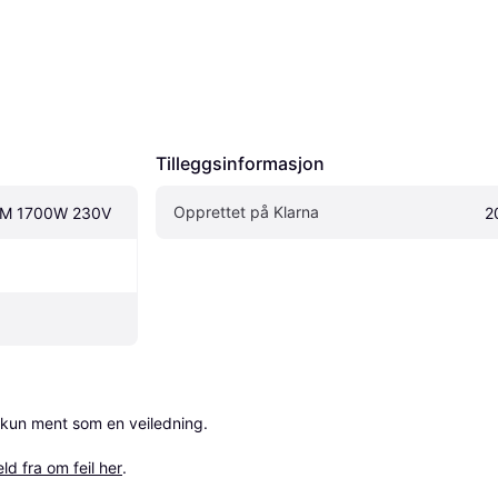
Tilleggsinformasjon
Opprettet på Klarna
5M 1700W 230V
2
 kun ment som en veiledning.

ld fra om feil her
.