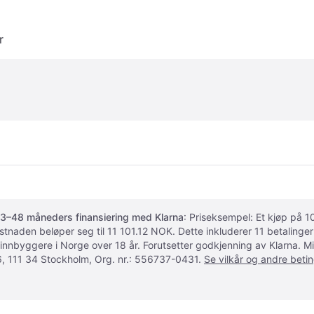
r
3–48 måneders finansiering med Klarna
: Priseksempel: Et kjøp på
ostnaden beløper seg til 11 101.12 NOK. Dette inkluderer 11 betalin
 innbyggere i Norge over 18 år. Forutsetter godkjenning av Klarna.
, 111 34 Stockholm, Org. nr.: 556737-0431.
Se vilkår og andre betin