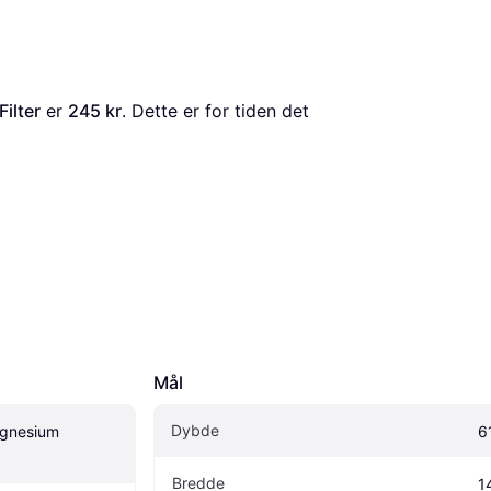
ilter
 er 
245 kr
. Dette er for tiden det 
Mål
Dybde
nesium 
6
Bredde
1