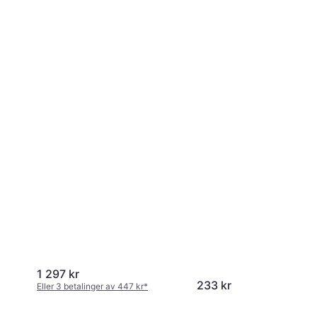
1 297 kr
233 kr
Eller 3 betalinger av 447 kr
*