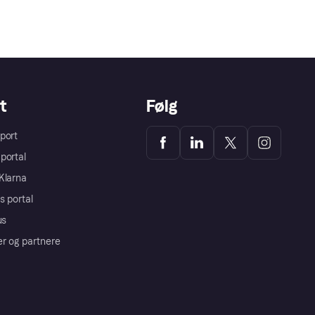
t
Følg
port
portal
Klarna
s portal
us
er og partnere