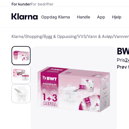
For kunder
For bedrifter
Oppdag Klarna
Handle
App
Hjelp
Klarna
/
Shopping
/
Bygg & Oppussing
/
VVS
/
Vann & Avløp
/
Vannrens
Betalingsm
Butikker
Betalingsme
Elkjøp
BW
Betal nå
Bookin
Betal i 3 dele
Farmasi
Pris
2
Betal innen 
kicks.n
Finansiering
Norweg
Prøv 
Vipps
Butikkovers