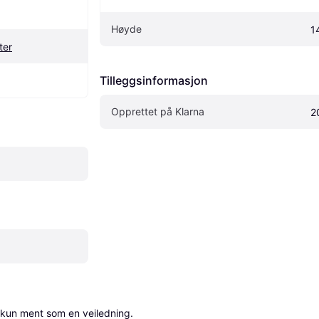
Høyde
1
ter
Tilleggsinformasjon
Opprettet på Klarna
2
 kun ment som en veiledning.
