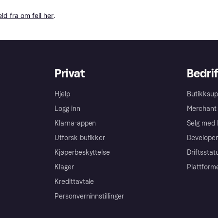
ld fra om feil her
.
Privat
Bedrif
Hjelp
Butikksup
Logg inn
Merchant 
Klarna-appen
Selg med 
Utforsk butikker
Developer
Kjøperbeskyttelse
Driftsstat
Klager
Plattform
Kredittavtale
Personverninnstillinger