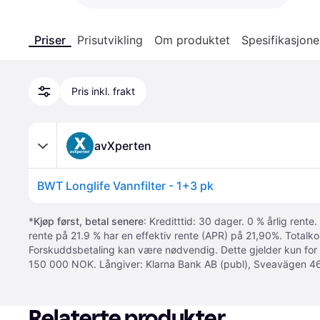
Priser
Prisutvikling
Om produktet
Spesifikasjone
Pris inkl. frakt
avXperten
BWT Longlife Vannfilter - 1+3 pk
*
Kjøp først, betal senere
: Kreditttid: 30 dager. 0 % årlig rente.
rente på 21.9 % har en effektiv rente (APR) på 21,90%. Totalk
Forskuddsbetaling kan være nødvendig. Dette gjelder kun for
150 000 NOK. Långiver: Klarna Bank AB (publ), Sveavägen 46
Relaterte produkter