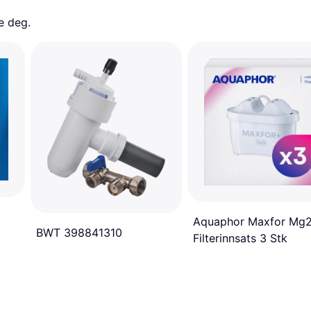
e deg. 
Aquaphor Maxfor Mg
BWT 398841310
Filterinnsats 3 Stk