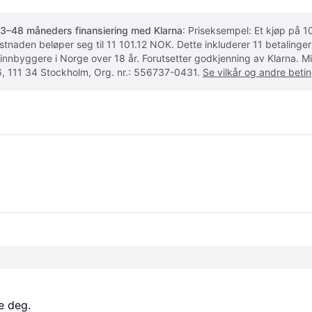
3–48 måneders finansiering med Klarna
: Priseksempel: Et kjøp på
ostnaden beløper seg til 11 101.12 NOK. Dette inkluderer 11 betalin
 innbyggere i Norge over 18 år. Forutsetter godkjenning av Klarna.
, 111 34 Stockholm, Org. nr.: 556737-0431.
Se vilkår og andre betin
e deg. 