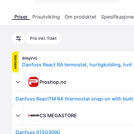
Priser
Prisutvikling
Om produktet
Spesifikasjone
Pris inkl. frakt
ANNONSE
BilligVVS
Danfoss React RA termostat, hurtigkobling, hvit
Proshop.no
Danfoss ReactTM RA thermostat snap-on with built
CS MEGASTORE
Danfoss 015G3090