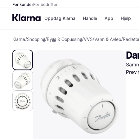
For kunder
For bedrifter
Oppdag Klarna
Handle
App
Hjelp
Klarna
/
Shopping
/
Bygg & Oppussing
/
VVS
/
Vann & Avløp
/
Radiato
Betalingsm
Butikker
Betalingsme
Elkjøp
Da
Betal nå
Bookin
Betal i 3 dele
Farmasi
Samme
Betal innen 
kicks.n
Finansiering
Norweg
Prøv 
Vipps
Butikkovers