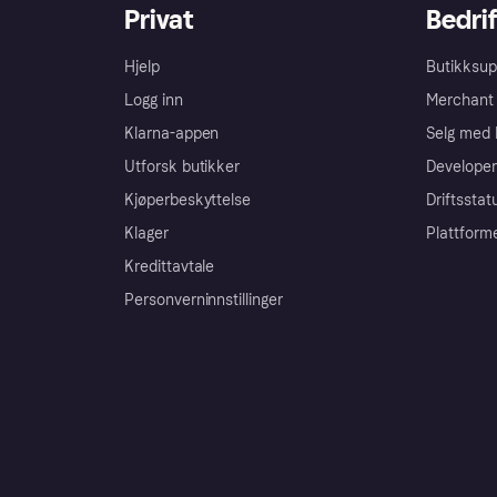
Privat
Bedrif
Hjelp
Butikksup
Logg inn
Merchant 
Klarna-appen
Selg med 
Utforsk butikker
Developer
Kjøperbeskyttelse
Driftsstat
Klager
Plattform
Kredittavtale
Personverninnstillinger