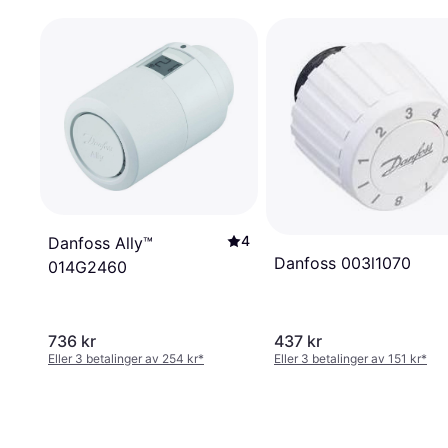
4
Danfoss Ally™
Danfoss 003l1070
014G2460
736 kr
437 kr
Eller 3 betalinger av 254 kr
*
Eller 3 betalinger av 151 kr
*