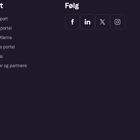
t
Følg
port
portal
Klarna
s portal
us
er og partnere