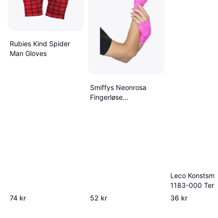
Rubies Kind Spider
Man Gloves
Smiffys Neonrosa
Fingerløse
Blondehansker - Rosa
Leco Konstsmi
1183-000 Tert
17 cm Rødt
74 kr
52 kr
36 kr