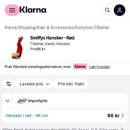
For kunder
For bedrifter
Klarna
/
Shopping
/
Klær & Accessories
/
Kostymer
/
Tilbehør
Smiffys Hansker - Rød
Tilbehør, Dame, Hansker
Pris
86 kr
Prøv fleksible betalingsalternativer med
Lær hvordan
Laveste pris
Pris inkl. frakt
Importpris
86 kr
Hansker i rød - 46 cm
*
Kjøp først, betal senere
: Kreditttid: 30 dager. 0 % årlig rente.
3–