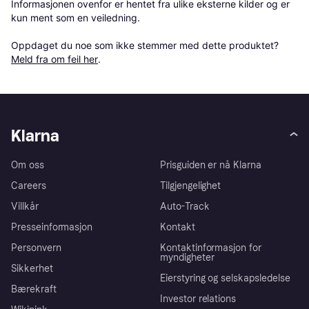
Informasjonen ovenfor er hentet fra ulike eksterne kilder og er 
kun ment som en veiledning.

Oppdaget du noe som ikke stemmer med dette produktet? 
Meld fra om feil her
.
Klarna
Om oss
Prisguiden er nå Klarna
Careers
Tilgjengelighet
Villkår
Auto-Track
Presseinformasjon
Kontakt
Personvern
Kontaktinformasjon for
myndigheter
Sikkerhet
Eierstyring og selskapsledelse
Bærekraft
Investor relations