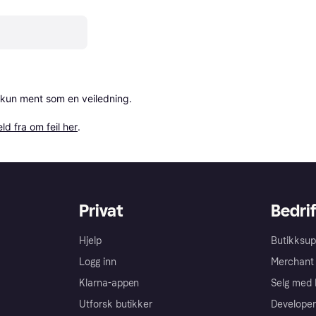
 kun ment som en veiledning.

ld fra om feil her
.
Privat
Bedrif
Hjelp
Butikksup
Logg inn
Merchant 
Klarna-appen
Selg med 
Utforsk butikker
Developer