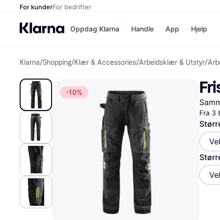
For kunder
For bedrifter
Oppdag Klarna
Handle
App
Hjelp
Klarna
/
Shopping
/
Klær & Accessories
/
Arbeidsklær & Utstyr
/
Arb
Betalingsm
Butikker
Betalingsme
Elkjøp
Fri
Betal nå
Bookin
-10%
Betal i 3 dele
Farmasi
Samme
Betal innen 
kicks.n
Finansiering
Norweg
Fra 3 
Vipps
Størr
Ve
Butikkovers
Størr
Ve