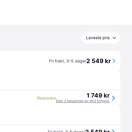
Laveste pris
2 549 kr
Fri frakt
,
3–5 dager
1 749 kr
Restordre
Eller 3 betalinger av 603 kr/mnd.
Fri frakt
,
3–5 dager