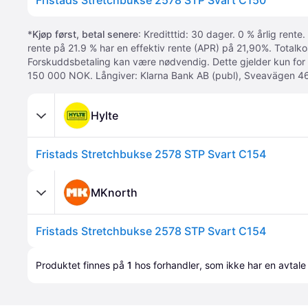
Fristads Stretchbukse 2578 STP Svart C150
*
Kjøp først, betal senere
: Kreditttid: 30 dager. 0 % årlig rente.
rente på 21.9 % har en effektiv rente (APR) på 21,90%. Totalk
Forskuddsbetaling kan være nødvendig. Dette gjelder kun for
150 000 NOK. Långiver: Klarna Bank AB (publ), Sveavägen 46
Hylte
Fristads Stretchbukse 2578 STP Svart C154
MKnorth
Fristads Stretchbukse 2578 STP Svart C154
Produktet finnes på 
1
 hos 
forhandler
, som ikke har en avtale