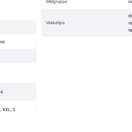
Målgruppe
H
6
Vasketips
r
t
mid
54
, XXL, S