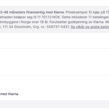
3–48 måneders finansiering med Klarna
: Priseksempel: Et kjøp på
ostnaden beløper seg til 11 101.12 NOK. Dette inkluderer 11 betalin
 innbyggere i Norge over 18 år. Forutsetter godkjenning av Klarna.
, 111 34 Stockholm, Org. nr.: 556737-0431.
Se vilkår og andre betin
 med Klarna.