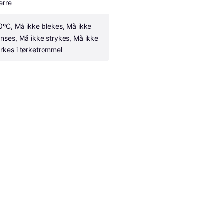
erre
0ºC, Må ikke blekes, Må ikke 
enses, Må ikke strykes, Må ikke 
ørkes i tørketrommel