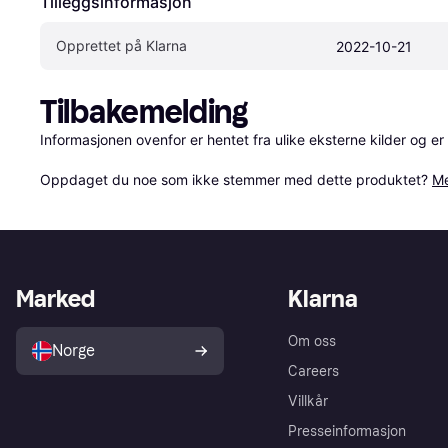
Tilleggsinformasjon
Opprettet på Klarna
2022-10-21
Tilbakemelding
Informasjonen ovenfor er hentet fra ulike eksterne kilder og er
Oppdaget du noe som ikke stemmer med dette produktet? 
Me
Marked
Klarna
Om oss
Norge
Careers
Villkår
Presseinformasjon