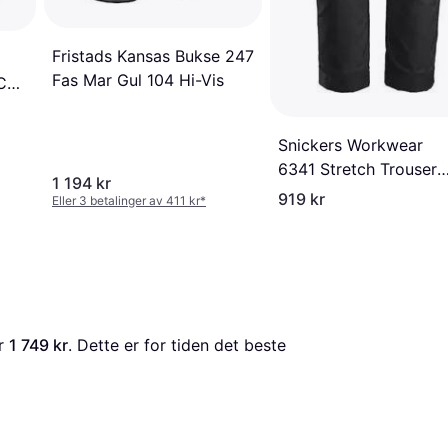
Fristads Kansas Bukse 247
Fas Mar Gul 104 Hi-Vis
 C54
Snickers Workwear
6341 Stretch Trousers
1 194 kr
Black
919 kr
Eller 3 betalinger av 411 kr
*
r 
1 749 kr
. Dette er for tiden det beste 