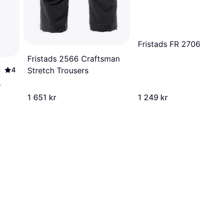
Fristads FR 2706 PLU
Fristads 2566 Craftsman
4
Stretch Trousers
 -
1 651 kr
1 249 kr