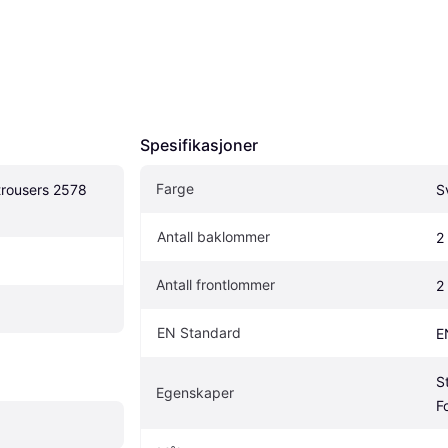
Spesifikasjoner
Farge
trousers 2578 
S
Antall baklommer
2
Antall frontlommer
2
EN Standard
E
St
Egenskaper
F