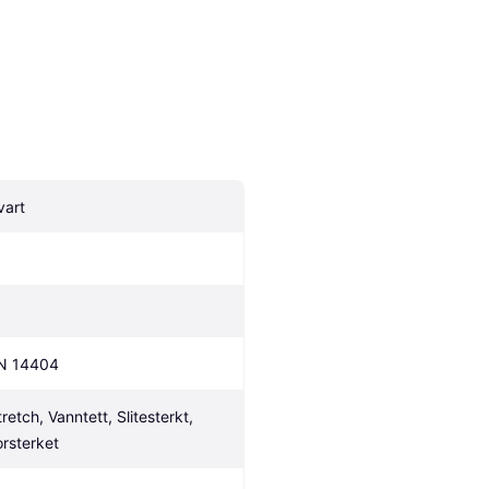
vart
N 14404
retch, Vanntett, Slitesterkt, 
orsterket