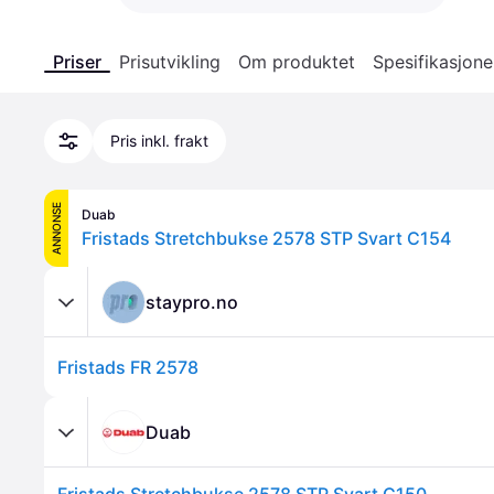
Priser
Prisutvikling
Om produktet
Spesifikasjone
Pris inkl. frakt
ANNONSE
Duab
Fristads Stretchbukse 2578 STP Svart C154
staypro.no
Fristads FR 2578
Duab