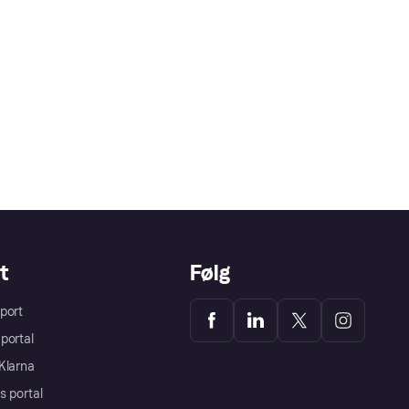
t
Følg
port
portal
Klarna
s portal