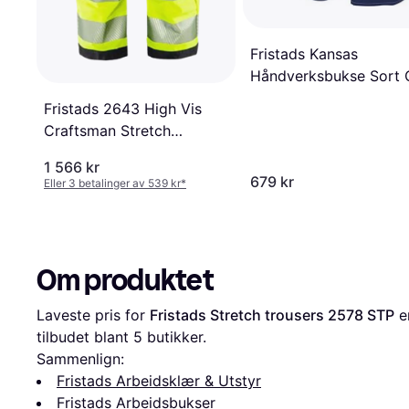
Fristads Kansas
Håndverksbukse Sort
255K
Fristads 2643 High Vis
Craftsman Stretch
Trousers
1 566 kr
679 kr
Eller 3 betalinger av 539 kr
*
Om produktet
Laveste pris for 
Fristads Stretch trousers 2578 STP
 e
tilbudet blant 
5
 butikker.
Sammenlign:
Fristads Arbeidsklær & Utstyr
Fristads Arbeidsbukser