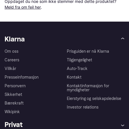
Oppdaget du noe som ikke stemmer med dette produktet? 
Meld fra om feil her
.
Klarna
Om oss
Prisguiden er nå Klarna
Careers
Tilgjengelighet
Villkår
Auto-Track
Presseinformasjon
Kontakt
Personvern
Kontaktinformasjon for
myndigheter
Sikkerhet
Eierstyring og selskapsledelse
Bærekraft
Investor relations
Wikipink
Privat