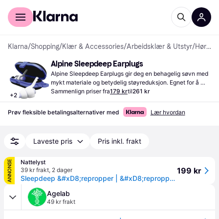
For kunder
For bedrifter
Klarna
/
Shopping
/
Klær & Accessories
/
Arbeidsklær & Utstyr
/
Hørselvern
Alpine Sleepdeep Earplugs
Alpine Sleepdeep Earplugs gir deg en behagelig søvn med 
mykt materiale og betydelig støyreduksjon. Egnet for å 
blokkere uønskede lyder om natten.
Sammenlign priser fra
179 kr
til
261 kr
+
2
Prøv fleksible betalingsalternativer med
Lær hvordan
Laveste pris
Pris inkl. frakt
Nattelyst
ANNONSE
199 kr
39 kr frakt
,
2 dager
Sleepdeep &#xD8;repropper | &#xD8;repropper for S&#xF8;vn
Agelab
49 kr frakt