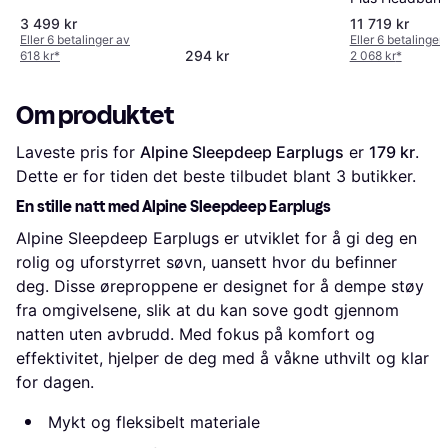
3 499 kr
11 719 kr
Eller 6 betalinger av
Eller 6 betalinger
294 kr
618 kr
*
2 068 kr
*
Om produktet
Laveste pris for 
Alpine Sleepdeep Earplugs
 er 
179 kr
. 
Dette er for tiden det beste tilbudet blant 
3
 butikker.
En stille natt med Alpine Sleepdeep Earplugs
Alpine Sleepdeep Earplugs er utviklet for å gi deg en
rolig og uforstyrret søvn, uansett hvor du befinner
deg. Disse øreproppene er designet for å dempe støy
fra omgivelsene, slik at du kan sove godt gjennom
natten uten avbrudd. Med fokus på komfort og
effektivitet, hjelper de deg med å våkne uthvilt og klar
for dagen.
Mykt og fleksibelt materiale