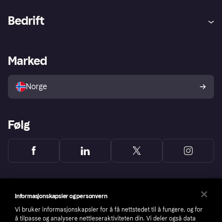
Hjelp
Kjøperbeskyttelse
Bedrift
Logg inn
Klager
Butikksupport
Developers portal
Klarna-appen
Kredittavtale
Merchant portal
Driftsstatus
Marked
Utforsk butikker
Personverninnstillinger
Selg med Klarna
Plattformer og partnere
Norge
Følg
Informasjonskapsler og personvern
Vi bruker informasjonskapsler for å få nettstedet til å fungere, og for
å tilpasse og analysere nettleseraktiviteten din. Vi deler også data