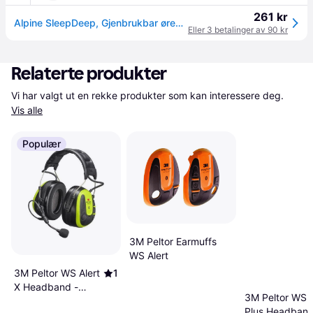
261 kr
Alpine SleepDeep, Gjenbrukbar øreplugg, Sove, Normal, In-ear, Blå, Hvit, 27 dB
Eller 3 betalinger av 90 kr
Relaterte produkter
Vi har valgt ut en rekke produkter som kan interessere deg. 
Vis alle
Populær
3M Peltor Earmuffs
WS Alert
3M Peltor WS Alert
1
X Headband -
3M Peltor WS 
Yellow
Plus Headban