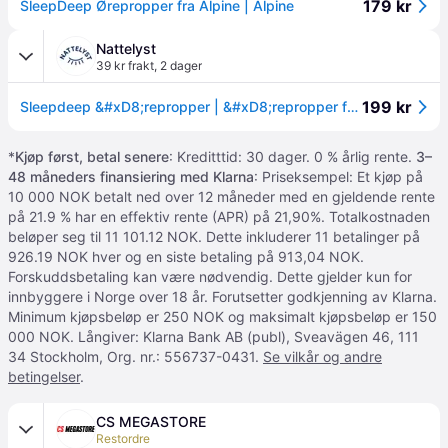
179 kr
SleepDeep Ørepropper fra Alpine | Alpine
Nattelyst
39 kr frakt
,
2 dager
199 kr
Sleepdeep &#xD8;repropper | &#xD8;repropper for S&#xF8;vn
*
Kjøp først, betal senere
: Kreditttid: 30 dager. 0 % årlig rente.
3–
48 måneders finansiering med Klarna
: Priseksempel: Et kjøp på
10 000 NOK betalt ned over 12 måneder med en gjeldende rente
på 21.9 % har en effektiv rente (APR) på 21,90%. Totalkostnaden
beløper seg til 11 101.12 NOK. Dette inkluderer 11 betalinger på
926.19 NOK hver og en siste betaling på 913,04 NOK.
Forskuddsbetaling kan være nødvendig. Dette gjelder kun for
innbyggere i Norge over 18 år. Forutsetter godkjenning av Klarna.
Minimum kjøpsbeløp er 250 NOK og maksimalt kjøpsbeløp er 150
000 NOK. Långiver: Klarna Bank AB (publ), Sveavägen 46, 111
34 Stockholm, Org. nr.: 556737-0431.
Se vilkår og andre
betingelser
.
CS MEGASTORE
Restordre