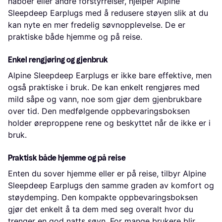
naboer eller andre forstyrrelser, hjelper Alpine
Sleepdeep Earplugs med å redusere støyen slik at du
kan nyte en mer fredelig søvnopplevelse. De er
praktiske både hjemme og på reise.
Enkel rengjøring og gjenbruk
Alpine Sleepdeep Earplugs er ikke bare effektive, men
også praktiske i bruk. De kan enkelt rengjøres med
mild såpe og vann, noe som gjør dem gjenbrukbare
over tid. Den medfølgende oppbevaringsboksen
holder øreproppene rene og beskyttet når de ikke er i
bruk.
Praktisk både hjemme og på reise
Enten du sover hjemme eller er på reise, tilbyr Alpine
Sleepdeep Earplugs den samme graden av komfort og
støydemping. Den kompakte oppbevaringsboksen
gjør det enkelt å ta dem med seg overalt hvor du
trenger en god natts søvn. For mange brukere blir