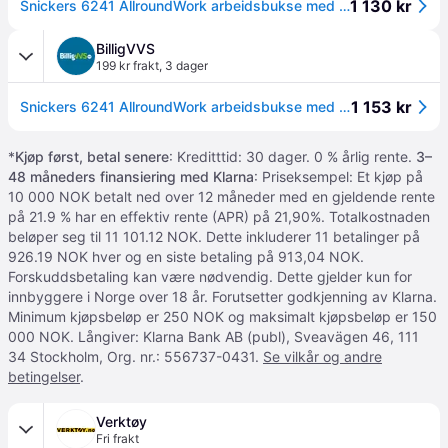
1 130 kr
Snickers 6241 AllroundWork arbeidsbukse med stretch, brun/sort, str. 250
BilligVVS
199 kr frakt
,
3 dager
1 153 kr
Snickers 6241 AllroundWork arbeidsbukse med stretch, brun/sort, str. 250
*
Kjøp først, betal senere
: Kreditttid: 30 dager. 0 % årlig rente.
3–
48 måneders finansiering med Klarna
: Priseksempel: Et kjøp på
10 000 NOK betalt ned over 12 måneder med en gjeldende rente
på 21.9 % har en effektiv rente (APR) på 21,90%. Totalkostnaden
beløper seg til 11 101.12 NOK. Dette inkluderer 11 betalinger på
926.19 NOK hver og en siste betaling på 913,04 NOK.
Forskuddsbetaling kan være nødvendig. Dette gjelder kun for
innbyggere i Norge over 18 år. Forutsetter godkjenning av Klarna.
Minimum kjøpsbeløp er 250 NOK og maksimalt kjøpsbeløp er 150
000 NOK. Långiver: Klarna Bank AB (publ), Sveavägen 46, 111
34 Stockholm, Org. nr.: 556737-0431.
Se vilkår og andre
betingelser
.
Verktøy
Fri frakt