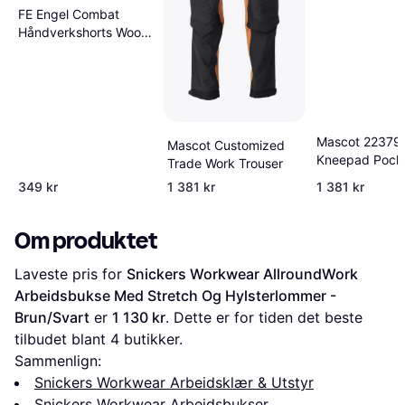
FE Engel Combat
Håndverkshorts Wood
- Hvit
Mascot 22379
Mascot Customized
Kneepad Pock
Trade Work Trouser
Trousers - Nut
349 kr
1 381 kr
1 381 kr
Om produktet
Laveste pris for 
Snickers Workwear AllroundWork 
Arbeidsbukse Med Stretch Og Hylsterlommer - 
Brun/Svart
 er 
1 130 kr
. Dette er for tiden det beste 
tilbudet blant 
4
 butikker.
Sammenlign:
Snickers Workwear Arbeidsklær & Utstyr
Snickers Workwear Arbeidsbukser