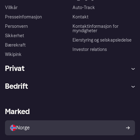
Villkår
Auto-Track
Presseinformasjon
Kontakt
Personvern
Kontaktinformasjon for
myndigheter
Sikkerhet
Eierstyring og selskapsledelse
Bærekraft
Investor relations
Wikipink
Privat
Hjelp
Kjøperbeskyttelse
Bedrift
Logg inn
Klager
Butikksupport
Developers portal
Klarna-appen
Kredittavtale
Merchant portal
Driftsstatus
Marked
Utforsk butikker
Personverninnstillinger
Selg med Klarna
Plattformer og partnere
Norge