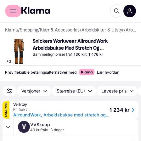
For kunder
For bedrifter
Klarna
/
Shopping
/
Klær & Accessories
/
Arbeidsklær & Utstyr
/
Arbeidsbukser
Snickers Workwear AllroundWork 
Arbeidsbukse Med Stretch Og 
Hylsterlommer - Brun/Svart
Sammenlign priser fra
1 130 kr
til
1 476 kr
+
3
Prøv fleksible betalingsalternativer med
Lær hvordan
Versjoner
Størrelse (EU)
Laveste pris
Verktøy
ANNONSE
1 234 kr
Fri frakt
AllroundWork, Arbeidsbukse med stretch og hylsterlommer
VVSkupp
V
49 kr frakt
,
3 dager