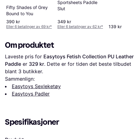
Sportsheets Paddle
Fifty Shades of Grey
Slut
Bound to You
390 kr
349 kr
139 kr
Eller 6 betalinger av 69 kr
*
Eller 6 betalinger av 62 kr
*
Om produktet
Laveste pris for 
Easytoys Fetish Collection PU Leather 
Paddle
 er 
329 kr
. Dette er for tiden det beste tilbudet 
blant 
3
 butikker.
Sammenlign:
Easytoys Sexleketøy
Easytoys Padler
Spesifikasjoner