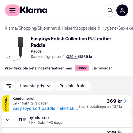
For kunder
For bedrifter
Klarna
/
Shopping
/
Skjønnhet & Helse
/
Kroppspleie & Hygiene
/
Sexleke
Easytoys Fetish Collection PU Leather 
Paddle
Paddel
Sammenlign priser fra
329 kr
til
369 kr
+
2
Prøv fleksible betalingsalternativer med
Lær hvordan
Laveste pris
Pris inkl. frakt
Kondomeriet
ANNONSE
369 kr
59 kr frakt
,
2–3 dager
Eller 3 betalinger av 127 kr
EasyToys sort paddle imitert skinn - Sort
nytelse.no
79 kr frakt
,
1–3 dager
329 kr