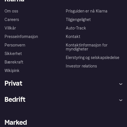
Om oss
Prisguiden er nå Klarna
Careers
Tilgjengelighet
Villkår
Auto-Track
Presseinformasjon
Kontakt
Personvern
Kontaktinformasjon for
myndigheter
Sikkerhet
Eierstyring og selskapsledelse
Bærekraft
Investor relations
Wikipink
Privat
Hjelp
Kjøperbeskyttelse
Bedrift
Logg inn
Klager
Butikksupport
Developers portal
Klarna-appen
Kredittavtale
Merchant portal
Driftsstatus
Marked
Utforsk butikker
Personverninnstillinger