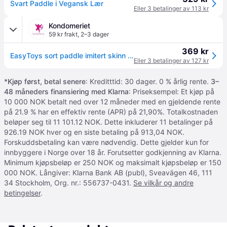
Svart Paddle i Vegansk Lær
Eller 3 betalinger av 113 kr
Kondomeriet
59 kr frakt
,
2–3 dager
369 kr
EasyToys sort paddle imitert skinn - Sort
Eller 3 betalinger av 127 kr
*
Kjøp først, betal senere
: Kreditttid: 30 dager. 0 % årlig rente.
3–
48 måneders finansiering med Klarna
: Priseksempel: Et kjøp på
10 000 NOK betalt ned over 12 måneder med en gjeldende rente
på 21.9 % har en effektiv rente (APR) på 21,90%. Totalkostnaden
beløper seg til 11 101.12 NOK. Dette inkluderer 11 betalinger på
926.19 NOK hver og en siste betaling på 913,04 NOK.
Forskuddsbetaling kan være nødvendig. Dette gjelder kun for
innbyggere i Norge over 18 år. Forutsetter godkjenning av Klarna.
Minimum kjøpsbeløp er 250 NOK og maksimalt kjøpsbeløp er 150
000 NOK. Långiver: Klarna Bank AB (publ), Sveavägen 46, 111
34 Stockholm, Org. nr.: 556737-0431.
Se vilkår og andre
betingelser
.