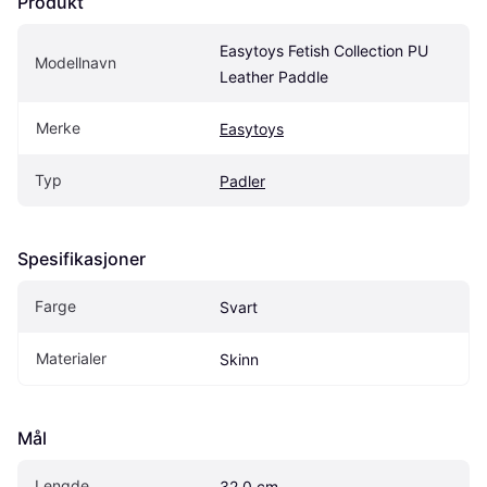
Produkt
Easytoys Fetish Collection PU 
Modellnavn
Leather Paddle
Merke
Easytoys
Typ
Padler
Spesifikasjoner
Farge
Svart
Materialer
Skinn
Mål
Lengde
32.0 cm