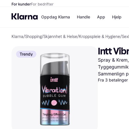
For kunder
For bedrifter
Oppdag Klarna
Handle
App
Hjelp
Klarna
/
Shopping
/
Skjønnhet & Helse
/
Kroppspleie & Hygiene
/
Sex
Betalingsm
Butikker
Betalingsme
Elkjøp
Intt Vib
Betal nå
Bookin
Trendy
Betal i 3 dele
Farmasi
Spray & Krem,
Betal innen 
kicks.n
Finansiering
Norweg
Tyggegummiku
Vipps
Sammenlign pr
Fra 3 betalinge
Butikkovers