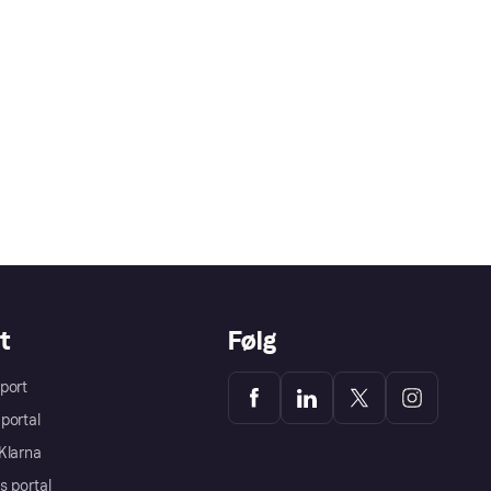
t
Følg
port
portal
Klarna
s portal