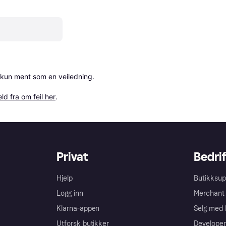
 kun ment som en veiledning.

ld fra om feil her
.
Privat
Bedrif
Hjelp
Butikksup
Logg inn
Merchant 
Klarna-appen
Selg med 
Utforsk butikker
Developer