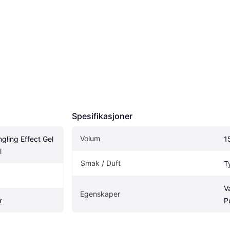
Spesifikasjoner
Volum
ngling Effect Gel 
1
l
Smak / Duft
T
V
Egenskaper
r
P