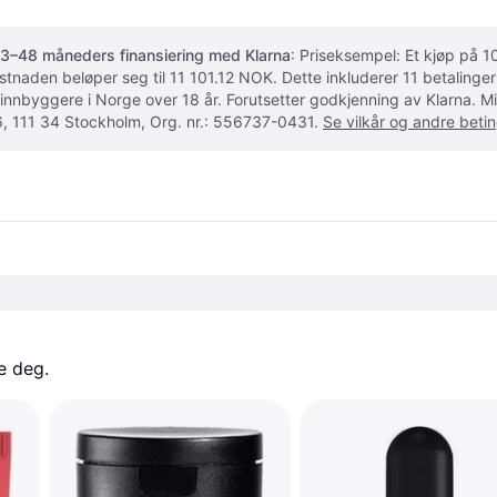
3–48 måneders finansiering med Klarna
: Priseksempel: Et kjøp på
ostnaden beløper seg til 11 101.12 NOK. Dette inkluderer 11 betalin
 innbyggere i Norge over 18 år. Forutsetter godkjenning av Klarna.
, 111 34 Stockholm, Org. nr.: 556737-0431.
Se vilkår og andre betin
e deg. 