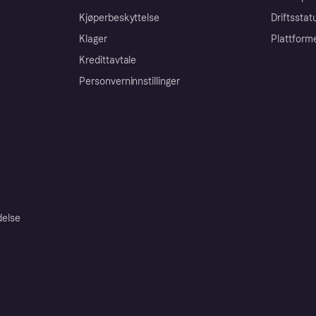
Kjøperbeskyttelse
Driftsstat
Klager
Plattform
Kredittavtale
Personverninnstillinger
delse