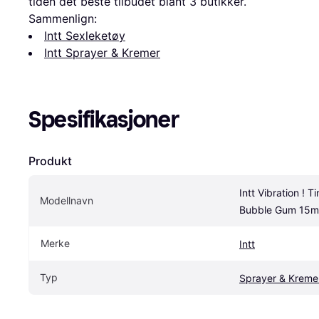
tiden det beste tilbudet blant 
3
 butikker.
Sammenlign:
Intt Sexleketøy
Intt Sprayer & Kremer
Spesifikasjoner
Produkt
Intt Vibration ! Ti
Modellnavn
Bubble Gum 15m
Merke
Intt
Typ
Sprayer & Kreme