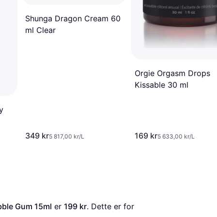
Shunga Dragon Cream 60
ml Clear
Orgie Orgasm Drops
Kissable 30 ml
y
349 kr
169 kr
5 817,00 kr/L
5 633,00 kr/L
Bubble Gum 15ml
 er 
199 kr
. Dette er for 