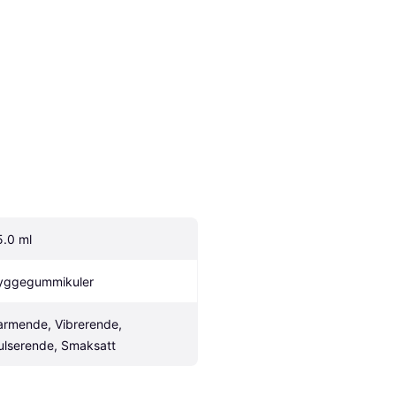
5.0 ml
yggegummikuler
armende, Vibrerende, 
ulserende, Smaksatt