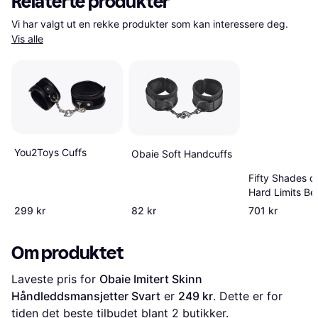
Relaterte produkter
Vi har valgt ut en rekke produkter som kan interessere deg. 
Vis alle
You2Toys Cuffs
Obaie Soft Handcuffs
Fifty Shades o
Hard Limits Be
Restraint Kit
299 kr
82 kr
701 kr
Om produktet
Laveste pris for 
Obaie Imitert Skinn 
Håndleddsmansjetter Svart
 er 
249 kr
. Dette er for 
tiden det beste tilbudet blant 
2
 butikker.