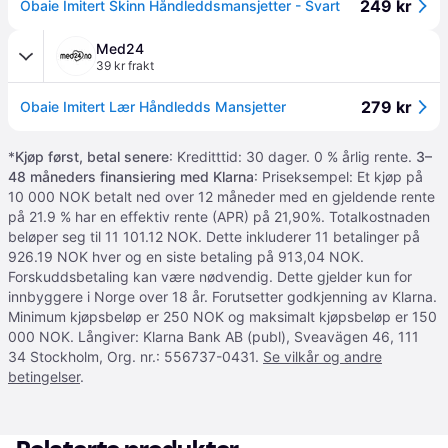
249 kr
Obaie Imitert Skinn Håndleddsmansjetter - Svart
Med24
39 kr frakt
279 kr
Obaie Imitert Lær Håndledds Mansjetter
*
Kjøp først, betal senere
: Kreditttid: 30 dager. 0 % årlig rente.
3–
48 måneders finansiering med Klarna
: Priseksempel: Et kjøp på
10 000 NOK betalt ned over 12 måneder med en gjeldende rente
på 21.9 % har en effektiv rente (APR) på 21,90%. Totalkostnaden
beløper seg til 11 101.12 NOK. Dette inkluderer 11 betalinger på
926.19 NOK hver og en siste betaling på 913,04 NOK.
Forskuddsbetaling kan være nødvendig. Dette gjelder kun for
innbyggere i Norge over 18 år. Forutsetter godkjenning av Klarna.
Minimum kjøpsbeløp er 250 NOK og maksimalt kjøpsbeløp er 150
000 NOK. Långiver: Klarna Bank AB (publ), Sveavägen 46, 111
34 Stockholm, Org. nr.: 556737-0431.
Se vilkår og andre
betingelser
.