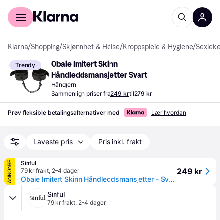
For kunder
For bedrifter
Klarna
/
Shopping
/
Skjønnhet & Helse
/
Kroppspleie & Hygiene
/
Sexleke
Obaie Imitert Skinn 
Trendy
Håndleddsmansjetter Svart
Håndjern
Sammenlign priser fra
249 kr
til
279 kr
Prøv fleksible betalingsalternativer med
Lær hvordan
Laveste pris
Pris inkl. frakt
Sinful
ANNONSE
249 kr
79 kr frakt
,
2–4 dager
Obaie Imitert Skinn Håndleddsmansjetter - Svart
Sinful
79 kr frakt
,
2–4 dager