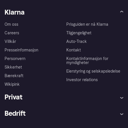
Klarna
Om oss
Prisguiden er nå Klarna
Careers
Tilgjengelighet
Villkår
Auto-Track
Presseinformasjon
Kontakt
Personvern
Kontaktinformasjon for
myndigheter
Sikkerhet
Eierstyring og selskapsledelse
Bærekraft
Investor relations
Wikipink
Privat
Hjelp
Kjøperbeskyttelse
Bedrift
Logg inn
Klager
Butikksupport
Developers portal
Klarna-appen
Kredittavtale