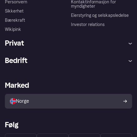
Personvern
Kontaktinformasjon for
myndigheter
Sikkerhet
Eierstyring og selskapsledelse
Bærekraft
Investor relations
Wikipink
Privat
Hjelp
Kjøperbeskyttelse
Bedrift
Logg inn
Klager
Butikksupport
Developers portal
Klarna-appen
Kredittavtale
Merchant portal
Driftsstatus
Marked
Utforsk butikker
Personverninnstillinger
Selg med Klarna
Plattformer og partnere
Norge
Følg