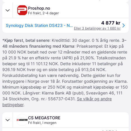
Proshop.no
Fri frakt
,
2–4 dager
4 877 kr
Synology Disk Station DS423 - NAS-Server
Eller 3 betalinger av 1 680 kr
*
Kjøp først, betal senere
: Kreditttid: 30 dager. 0 % årlig rente.
3–
48 måneders finansiering med Klarna
: Priseksempel: Et kjøp på
10 000 NOK betalt ned over 12 måneder med en gjeldende rente
på 21.9 % har en effektiv rente (APR) på 21,90%. Totalkostnaden
beløper seg til 11 101.12 NOK. Dette inkluderer 11 betalinger på
926.19 NOK hver og en siste betaling på 913,04 NOK.
Forskuddsbetaling kan være nødvendig. Dette gjelder kun for
innbyggere i Norge over 18 år. Forutsetter godkjenning av Klarna.
Minimum kjøpsbeløp er 250 NOK og maksimalt kjøpsbeløp er 150
000 NOK. Långiver: Klarna Bank AB (publ), Sveavägen 46, 111
34 Stockholm, Org. nr.: 556737-0431.
Se vilkår og andre
betingelser
.
CS MEGASTORE
Fri frakt
,
I morgen