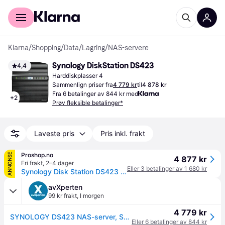
For kunder
For bedrifter
Klarna
/
Shopping
/
Data
/
Lagring
/
NAS-servere
Synology DiskStation DS423
4,4
Harddiskplasser 4
Sammenlign priser fra
4 779 kr
til
4 878 kr
Fra 6 betalinger av 844 kr med
+
2
Prøv fleksible betalinger*
Laveste pris
Pris inkl. frakt
Proshop.no
ANNONSE
4 877 kr
Fri frakt
,
2–4 dager
Eller 3 betalinger av 1 680 kr
Synology Disk Station DS423 - NAS-Server
avXperten
99 kr frakt
,
I morgen
4 779 kr
SYNOLOGY DS423 NAS-server, SATA3, 2GB RAM, Gigabit Ethernet, iSCSI
Eller 6 betalinger av 844 kr