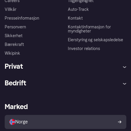
Careers
Tilgjengelighet
Villkår
Auto-Track
Presseinformasjon
Kontakt
Personvern
Kontaktinformasjon for
myndigheter
Sikkerhet
Eierstyring og selskapsledelse
Bærekraft
Investor relations
Wikipink
Privat
Hjelp
Kjøperbeskyttelse
Bedrift
Logg inn
Klager
Butikksupport
Developers portal
Klarna-appen
Kredittavtale
Merchant portal
Driftsstatus
Marked
Utforsk butikker
Personverninnstillinger
Selg med Klarna
Plattformer og partnere
Norge