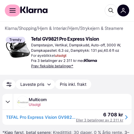
For kunder
For bedrifter
Klarna
/
Shopping
/
Hjem & Interiør
/
Hjem
/
Strykejern & Steamere
Tefal GV9821 Pro Express Vision
Trendy
Dampstasjon, Vertikal, Dampskudd, Auto-off, 3000 W, 
Dampkapasitet: 6.3 oz, Damptrykk: 131 psi,40.6 fl oz
For øyeblikket
utsolgt
Fra 3 betalinger av 2 311 kr med
Prøv fleksible betalinger*
Laveste pris
Pris inkl. frakt
Multicom
Utsolgt
6 708 kr
TEFAL Pro Express Vision GV9821 Dampstrygejern 3000 W 1.2 L sort/grå (GV9821E0)
Eller 3 betalinger av 2 311 kr
*
Kjøp først, betal senere
: Kreditttid: 30 dager. 0 % årlig rente.
3–