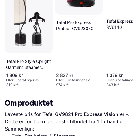
Tefal Express 
Tefal Pro Express
SV6140
Protect GV9230E0
Tefal Pro Style Upright
Garment Steamer
IT3480E1
1 809 kr
2 827 kr
1 379 kr
Eller 6 betalinger av
Eller 3 betalinger av
Eller 6 betalinger
319 kr
*
974 kr
*
243 kr
*
Om produktet
Laveste pris for 
Tefal GV9821 Pro Express Vision
 er 
-
. 
Dette er for tiden det beste tilbudet fra 1 forhandler.
Sammenlign: