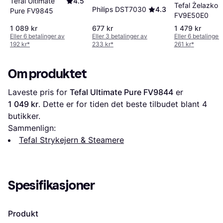
Tefal Ultimate
4.5
Tefal Żelazko
Philips DST7030
4.3
Pure FV9845
FV9E50E0
1 089 kr
677 kr
1 479 kr
Eller 6 betalinger av
Eller 3 betalinger av
Eller 6 betalinger
192 kr
*
233 kr
*
261 kr
*
Om produktet
Laveste pris for 
Tefal Ultimate Pure FV9844
 er 
1 049 kr
. Dette er for tiden det beste tilbudet blant 
4
butikker.
Sammenlign:
Tefal Strykejern & Steamere
Spesifikasjoner
Produkt