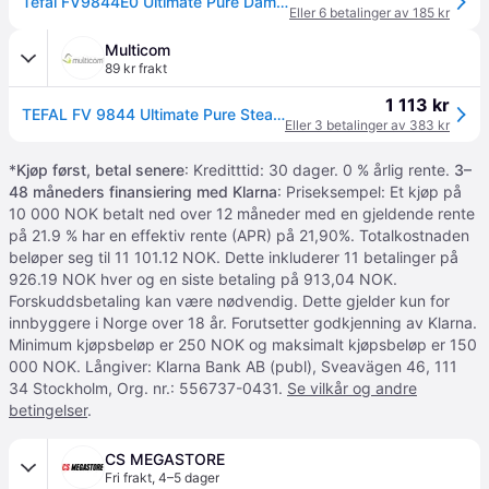
Tefal FV9844E0 Ultimate Pure Dampstrykejern (3200W)
Eller 6 betalinger av 185 kr
Multicom
89 kr frakt
1 113 kr
TEFAL FV 9844 Ultimate Pure Steam Iron (FV 9844)
Eller 3 betalinger av 383 kr
*
Kjøp først, betal senere
: Kreditttid: 30 dager. 0 % årlig rente.
3–
48 måneders finansiering med Klarna
: Priseksempel: Et kjøp på
10 000 NOK betalt ned over 12 måneder med en gjeldende rente
på 21.9 % har en effektiv rente (APR) på 21,90%. Totalkostnaden
beløper seg til 11 101.12 NOK. Dette inkluderer 11 betalinger på
926.19 NOK hver og en siste betaling på 913,04 NOK.
Forskuddsbetaling kan være nødvendig. Dette gjelder kun for
innbyggere i Norge over 18 år. Forutsetter godkjenning av Klarna.
Minimum kjøpsbeløp er 250 NOK og maksimalt kjøpsbeløp er 150
000 NOK. Långiver: Klarna Bank AB (publ), Sveavägen 46, 111
34 Stockholm, Org. nr.: 556737-0431.
Se vilkår og andre
betingelser
.
CS MEGASTORE
Fri frakt
,
4–5 dager