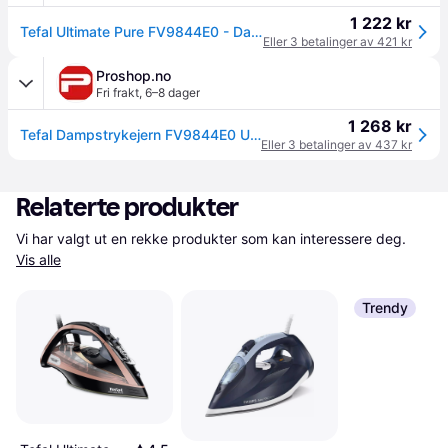
1 222 kr
Tefal Ultimate Pure FV9844E0 - Dampstrykejern med automatisk slukking - såleplate: Durilium AirGlide Autoclean - 3200 W - maldives
Eller 3 betalinger av 421 kr
Proshop.no
Fri frakt
,
6–8 dager
1 268 kr
Tefal Dampstrykejern FV9844E0 Ultimate Pure
Eller 3 betalinger av 437 kr
Relaterte produkter
Vi har valgt ut en rekke produkter som kan interessere deg. 
Vis alle
Trendy