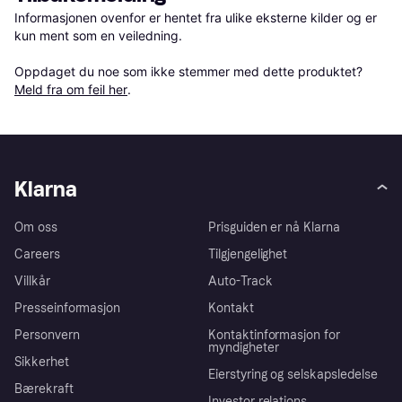
Informasjonen ovenfor er hentet fra ulike eksterne kilder og er 
kun ment som en veiledning.

Oppdaget du noe som ikke stemmer med dette produktet? 
Meld fra om feil her
.
Klarna
Om oss
Prisguiden er nå Klarna
Careers
Tilgjengelighet
Villkår
Auto-Track
Presseinformasjon
Kontakt
Personvern
Kontaktinformasjon for
myndigheter
Sikkerhet
Eierstyring og selskapsledelse
Bærekraft
Investor relations