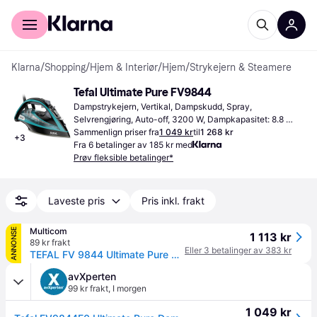
For kunder
For bedrifter
Klarna
/
Shopping
/
Hjem & Interiør
/
Hjem
/
Strykejern & Steamere
Tefal Ultimate Pure FV9844
Dampstrykejern, Vertikal, Dampskudd, Spray, 
Selvrengjøring, Auto-off, 3200 W, Dampkapasitet: 8.8 
oz,11.835 fl oz 5.9 " 6.4 "
Sammenlign priser fra
1 049 kr
til
1 268 kr
+
3
Fra 6 betalinger av 185 kr med
Prøv fleksible betalinger*
Laveste pris
Pris inkl. frakt
Multicom
ANNONSE
1 113 kr
89 kr frakt
Eller 3 betalinger av 383 kr
TEFAL FV 9844 Ultimate Pure Steam Iron (FV 9844)
avXperten
99 kr frakt
,
I morgen
1 049 kr