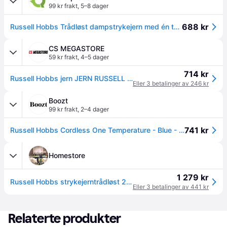
99 kr frakt
,
5–8 dager
688 kr
Russell Hobbs Trådløst dampstrykejern med én temperatur
CS MEGASTORE
59 kr frakt
,
4–5 dager
714 kr
Russell Hobbs jern JERN RUSSELL HOBBS 26020-56
Eller 3 betalinger av 246 kr
Boozt
99 kr frakt
,
2–4 dager
741 kr
Russell Hobbs Cordless One Temperature - Blue - 15.8X33.5X10.9CM
Homestore
1 279 kr
Russell Hobbs strykejerntrådløst 2026020
Eller 3 betalinger av 441 kr
Relaterte produkter