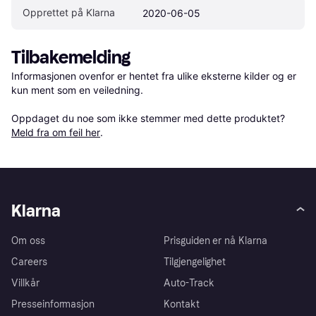
Opprettet på Klarna
2020-06-05
Tilbakemelding
Informasjonen ovenfor er hentet fra ulike eksterne kilder og er 
kun ment som en veiledning.

Oppdaget du noe som ikke stemmer med dette produktet? 
Meld fra om feil her
.
Klarna
Om oss
Prisguiden er nå Klarna
Careers
Tilgjengelighet
Villkår
Auto-Track
Presseinformasjon
Kontakt