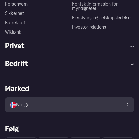
Personvern
Kontaktinformasjon for
myndigheter
Sikkerhet
Eierstyring og selskapsledelse
Bærekraft
Investor relations
Wikipink
Privat
Hjelp
Kjøperbeskyttelse
Bedrift
Logg inn
Klager
Butikksupport
Developers portal
Klarna-appen
Kredittavtale
Merchant portal
Driftsstatus
Marked
Utforsk butikker
Personverninnstillinger
Selg med Klarna
Plattformer og partnere
Norge
Følg