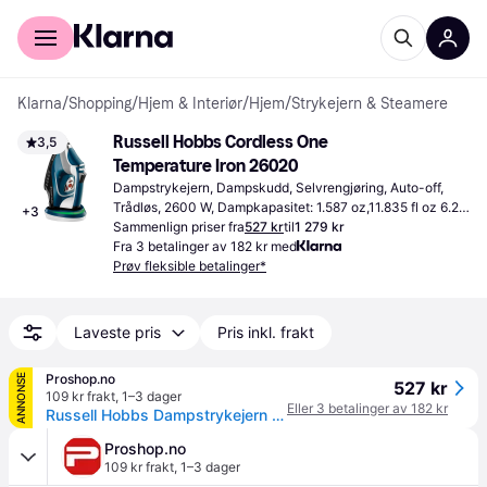
For kunder
For bedrifter
Klarna
/
Shopping
/
Hjem & Interiør
/
Hjem
/
Strykejern & Steamere
Russell Hobbs Cordless One 
3,5
Temperature Iron 26020
Dampstrykejern, Dampskudd, Selvrengjøring, Auto-off, 
Trådløs, 2600 W, Dampkapasitet: 1.587 oz,11.835 fl oz 6.2 " 
+
3
13.2 "
Sammenlign priser fra
527 kr
til
1 279 kr
Fra 3 betalinger av 182 kr med
Prøv fleksible betalinger*
Laveste pris
Pris inkl. frakt
Proshop.no
ANNONSE
527 kr
109 kr frakt
,
1–3 dager
Eller 3 betalinger av 182 kr
Russell Hobbs Dampstrykejern One Temperature
Proshop.no
109 kr frakt
,
1–3 dager