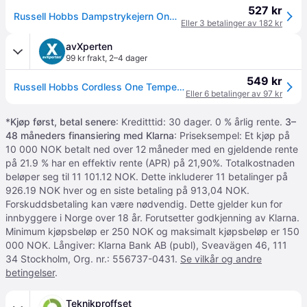
527 kr
Russell Hobbs Dampstrykejern One Temperature
Eller 3 betalinger av 182 kr
avXperten
99 kr frakt
,
2–4 dager
549 kr
Russell Hobbs Cordless One Temperature Dampstrykejern - 350ml, 2600W - Blå, Hvit
Eller 6 betalinger av 97 kr
*
Kjøp først, betal senere
: Kreditttid: 30 dager. 0 % årlig rente.
3–
48 måneders finansiering med Klarna
: Priseksempel: Et kjøp på
10 000 NOK betalt ned over 12 måneder med en gjeldende rente
på 21.9 % har en effektiv rente (APR) på 21,90%. Totalkostnaden
beløper seg til 11 101.12 NOK. Dette inkluderer 11 betalinger på
926.19 NOK hver og en siste betaling på 913,04 NOK.
Forskuddsbetaling kan være nødvendig. Dette gjelder kun for
innbyggere i Norge over 18 år. Forutsetter godkjenning av Klarna.
Minimum kjøpsbeløp er 250 NOK og maksimalt kjøpsbeløp er 150
000 NOK. Långiver: Klarna Bank AB (publ), Sveavägen 46, 111
34 Stockholm, Org. nr.: 556737-0431.
Se vilkår og andre
betingelser
.
Teknikproffset