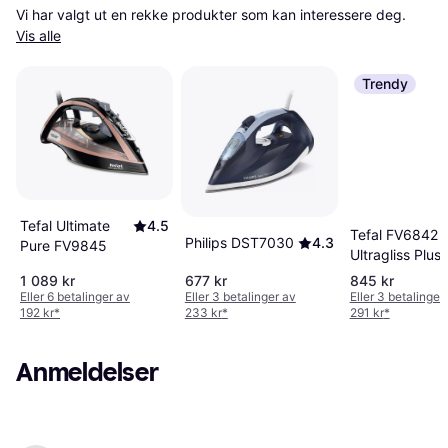
Vi har valgt ut en rekke produkter som kan interessere deg. 
Vis alle
Trendy
Tefal Ultimate
4.5
Tefal FV6842
Philips DST7030
4.3
Pure FV9845
Ultragliss Plus
2800W
1 089 kr
677 kr
845 kr
Eller 6 betalinger av
Eller 3 betalinger av
Eller 3 betalinger
192 kr
*
233 kr
*
291 kr
*
Anmeldelser