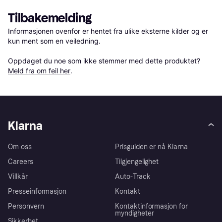
Tilbakemelding
Informasjonen ovenfor er hentet fra ulike eksterne kilder og er 
kun ment som en veiledning.

Oppdaget du noe som ikke stemmer med dette produktet? 
Meld fra om feil her
.
Klarna
Om oss
Prisguiden er nå Klarna
Careers
Tilgjengelighet
Villkår
Auto-Track
Presseinformasjon
Kontakt
Personvern
Kontaktinformasjon for
myndigheter
Sikkerhet