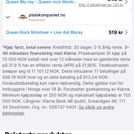
Queen Blu-ray - Queen rock Montreal (2024 Edition) - None - standard - Standard
Eller 3 betalinger av 120 kr
platekompaniet.no
Restordre
519 kr
Queen Rock Montreal + Live Aid Bluray
*
Kjøp først, betal senere
: Kreditttid: 30 dager. 0 % årlig rente.
3–
48 måneders finansiering med Klarna
: Priseksempel: Et kjøp på
10 000 NOK betalt ned over 12 måneder med en gjeldende rente
på 21.9 % har en effektiv rente (APR) på 21,90%. Totalkostnaden
beløper seg til 11 101.12 NOK. Dette inkluderer 11 betalinger på
926.19 NOK hver og en siste betaling på 913,04 NOK.
Forskuddsbetaling kan være nødvendig. Dette gjelder kun for
innbyggere i Norge over 18 år. Forutsetter godkjenning av Klarna.
Minimum kjøpsbeløp er 250 NOK og maksimalt kjøpsbeløp er 150
000 NOK. Långiver: Klarna Bank AB (publ), Sveavägen 46, 111
34 Stockholm, Org. nr.: 556737-0431.
Se vilkår og andre
betingelser
.