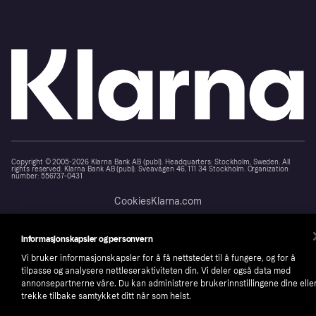
Copyright © 2005-2026 Klarna Bank AB (publ). Headquarters: Stockholm, Sweden. All
rights reserved. Klarna Bank AB (publ). Sveavägen 46, 111 34 Stockholm. Organization
number: 556737-0431
Cookies
Klarna.com
Informasjonskapsler og personvern
Vi bruker informasjonskapsler for å få nettstedet til å fungere, og for å
tilpasse og analysere nettleseraktiviteten din. Vi deler også data med
annonsepartnerne våre. Du kan administrere brukerinnstillingene dine elle
trekke tilbake samtykket ditt når som helst.