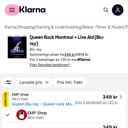
For kunder
For bedrifter
Klarna
/
Shopping
/
Gaming & Underholdning
/
Bøker, Filmer & Musikk
/
F
Queen Rock Montreal + Live Aid [Blu-
ray]
Blu-ray
Sammenlign priser fra
349 kr
til
519 kr
Fra 3 betalinger av 120 kr med
Prøv fleksible betalinger*
Laveste pris
Pris inkl. frakt
EMP Shop
ANNONSE
349 kr
99 kr frakt
Eller 3 betalinger av 120 kr
Queen Blu-ray - Queen rock Montreal (2024 Edition) - None - standard - Standard
EMP Shop
99 kr frakt
349 kr