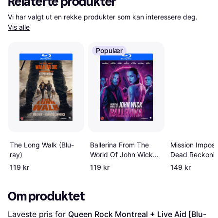
Relaterte produkter
Vi har valgt ut en rekke produkter som kan interessere deg. 
Vis alle
Populær
Mission Imposs
The Long Walk (Blu-
Ballerina From The
Dead Reckonin
ray)
World Of John Wick
ray
Blu-ray
119 kr
119 kr
149 kr
Om produktet
Laveste pris for 
Queen Rock Montreal + Live Aid [Blu-