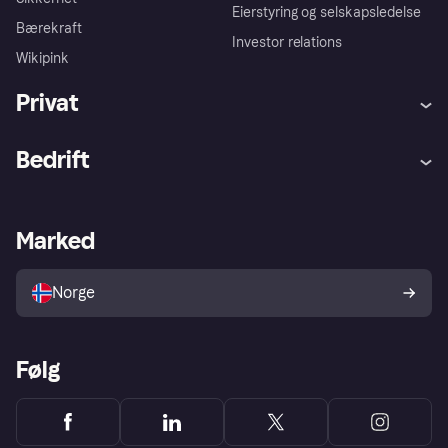
Eierstyring og selskapsledelse
Bærekraft
Investor relations
Wikipink
Privat
Hjelp
Kjøperbeskyttelse
Bedrift
Logg inn
Klager
Butikksupport
Developers portal
Klarna-appen
Kredittavtale
Merchant portal
Driftsstatus
Marked
Utforsk butikker
Personverninnstillinger
Selg med Klarna
Plattformer og partnere
Norge
Følg