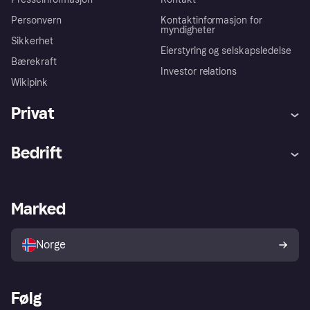
Personvern
Kontaktinformasjon for
myndigheter
Sikkerhet
Eierstyring og selskapsledelse
Bærekraft
Investor relations
Wikipink
Privat
Hjelp
Kjøperbeskyttelse
Bedrift
Logg inn
Klager
Butikksupport
Developers portal
Klarna-appen
Kredittavtale
Merchant portal
Driftsstatus
Marked
Utforsk butikker
Personverninnstillinger
Selg med Klarna
Plattformer og partnere
Norge
Følg