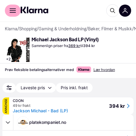
For kunder
For bedrifter
Klarna
/
Shopping
/
Gaming & Underholdning
/
Bøker, Filmer & Musikk
/
Michael Jackson Bad LP (Vinyl)
Sammenlign priser fra
369 kr
til
394 kr
+
2
Prøv fleksible betalingsalternativer med
Lær hvordan
Laveste pris
Pris inkl. frakt
CDON
ANNONSE
394 kr
49 kr frakt
Jackson Michael - Bad (LP)
platekompaniet.no