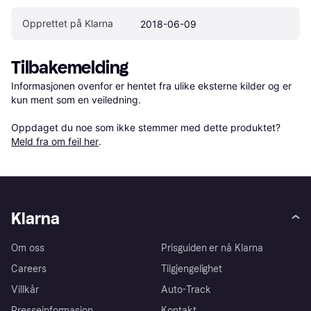
Opprettet på Klarna
2018-06-09
Tilbakemelding
Informasjonen ovenfor er hentet fra ulike eksterne kilder og er 
kun ment som en veiledning.

Oppdaget du noe som ikke stemmer med dette produktet? 
Meld fra om feil her
.
Klarna
Om oss
Prisguiden er nå Klarna
Careers
Tilgjengelighet
Villkår
Auto-Track
Presseinformasjon
Kontakt