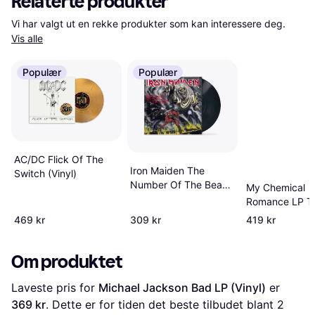
Relaterte produkter
Vi har valgt ut en rekke produkter som kan interessere deg. 
Vis alle
Populær
Populær
AC/DC Flick Of The
Iron Maiden The
Switch (Vinyl)
Number Of The Beast
My Chemical
LP/Vinyl (Vinyl)
Romance LP T
Black Parade 
469 kr
309 kr
419 kr
Standard (Viny
Om produktet
Laveste pris for 
Michael Jackson Bad LP (Vinyl)
 er 
369 kr
. Dette er for tiden det beste tilbudet blant 
2