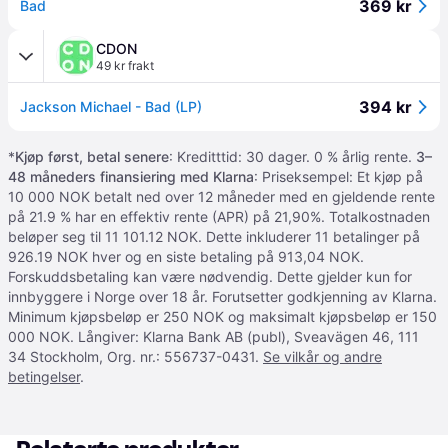
369 kr
Bad
CDON
49 kr frakt
394 kr
Jackson Michael - Bad (LP)
*
Kjøp først, betal senere
: Kreditttid: 30 dager. 0 % årlig rente.
3–
48 måneders finansiering med Klarna
: Priseksempel: Et kjøp på
10 000 NOK betalt ned over 12 måneder med en gjeldende rente
på 21.9 % har en effektiv rente (APR) på 21,90%. Totalkostnaden
beløper seg til 11 101.12 NOK. Dette inkluderer 11 betalinger på
926.19 NOK hver og en siste betaling på 913,04 NOK.
Forskuddsbetaling kan være nødvendig. Dette gjelder kun for
innbyggere i Norge over 18 år. Forutsetter godkjenning av Klarna.
Minimum kjøpsbeløp er 250 NOK og maksimalt kjøpsbeløp er 150
000 NOK. Långiver: Klarna Bank AB (publ), Sveavägen 46, 111
34 Stockholm, Org. nr.: 556737-0431.
Se vilkår og andre
betingelser
.