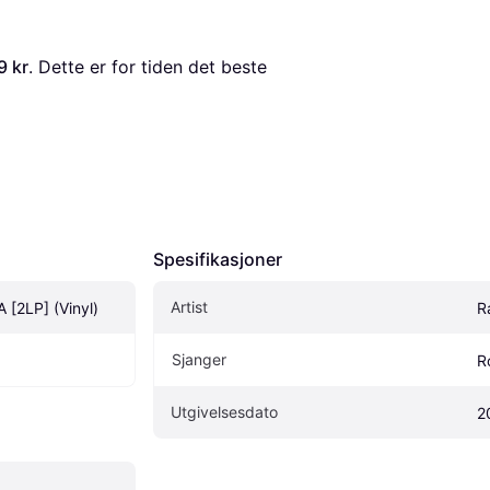
9 kr
. Dette er for tiden det beste 
Spesifikasjoner
Artist
 [2LP] (Vinyl)
R
Sjanger
R
Utgivelsesdato
2