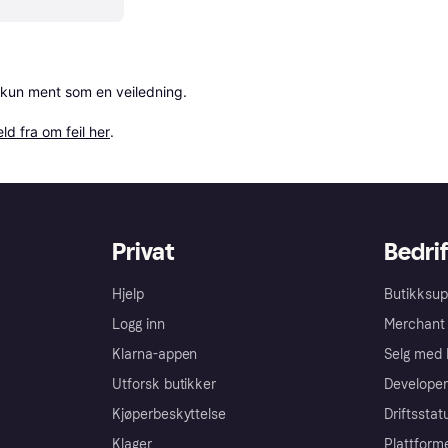
 kun ment som en veiledning.

ld fra om feil her
.
Privat
Bedrif
Hjelp
Butikksup
Logg inn
Merchant 
Klarna-appen
Selg med 
Utforsk butikker
Developer
Kjøperbeskyttelse
Driftsstat
Klager
Plattform