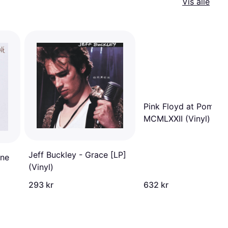
Vis alle
Pink Floyd at Pompeii
MCMLXXII (Vinyl)
Jeff Buckley - Grace [LP]
One
(Vinyl)
293 kr
632 kr