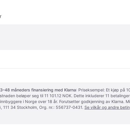
r
3–48 måneders finansiering med Klarna
: Priseksempel: Et kjøp på
ostnaden beløper seg til 11 101.12 NOK. Dette inkluderer 11 betalin
 innbyggere i Norge over 18 år. Forutsetter godkjenning av Klarna.
, 111 34 Stockholm, Org. nr.: 556737-0431.
Se vilkår og andre betin