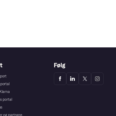
t
Følg
port
portal
Klarna
s portal
us
er og partnere