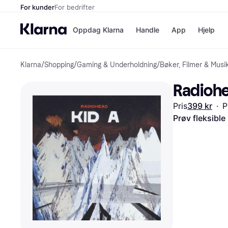
For kunder
For bedrifter
Oppdag Klarna
Handle
App
Hjelp
Klarna
/
Shopping
/
Gaming & Underholdning
/
Bøker, Filmer & Musi
Betalingsm
Butikker
Betalingsme
Elkjøp
Radiohea
Betal nå
Bookin
Betal i 3 dele
Farmasi
Pris
399 kr
·
P
Betal innen 
kicks.n
Finansiering
Norweg
Prøv fleksible
Vipps
Butikkovers