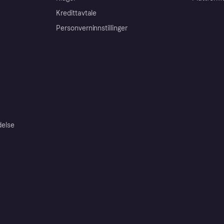
Kredittavtale
Personverninnstillinger
delse