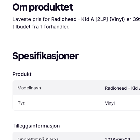
Om produktet
Laveste pris for 
Radiohead - Kid A [2LP] (Vinyl)
 er 
39
tilbudet fra 1 forhandler.
Spesifikasjoner
Produkt
Modellnavn
Radiohead - Kid A
Typ
Vinyl
Tilleggsinformasjon
Opprettet på Klarna
2018-06-09