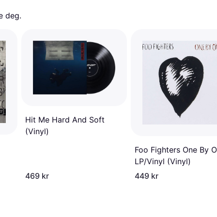
e deg. 
Hit Me Hard And Soft
(Vinyl)
Foo Fighters One By 
LP/Vinyl (Vinyl)
469 kr
449 kr