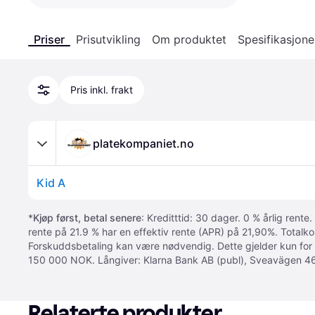
Priser
Prisutvikling
Om produktet
Spesifikasjone
Pris inkl. frakt
platekompaniet.no
Kid A
*
Kjøp først, betal senere
: Kreditttid: 30 dager. 0 % årlig rente.
rente på 21.9 % har en effektiv rente (APR) på 21,90%. Totalk
Forskuddsbetaling kan være nødvendig. Dette gjelder kun for
150 000 NOK. Långiver: Klarna Bank AB (publ), Sveavägen 46
Relaterte produkter