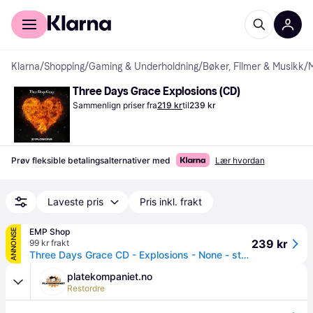
For kunder
For bedrifter
Klarna
/
Shopping
/
Gaming & Underholdning
/
Bøker, Filmer & Musikk
/
Three Days Grace Explosions (CD)
Sammenlign priser fra
219 kr
til
239 kr
Prøv fleksible betalingsalternativer med
Lær hvordan
Laveste pris
Pris inkl. frakt
EMP Shop
ANNONSE
239 kr
99 kr frakt
Three Days Grace CD - Explosions - None - standard - Standard
platekompaniet.no
Restordre