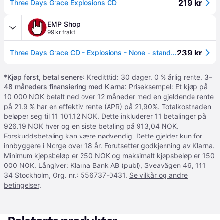
219 kr
Three Days Grace Explosions CD
EMP Shop
99 kr frakt
239 kr
Three Days Grace CD - Explosions - None - standard - Standard
*
Kjøp først, betal senere
: Kreditttid: 30 dager. 0 % årlig rente.
3–
48 måneders finansiering med Klarna
: Priseksempel: Et kjøp på
10 000 NOK betalt ned over 12 måneder med en gjeldende rente
på 21.9 % har en effektiv rente (APR) på 21,90%. Totalkostnaden
beløper seg til 11 101.12 NOK. Dette inkluderer 11 betalinger på
926.19 NOK hver og en siste betaling på 913,04 NOK.
Forskuddsbetaling kan være nødvendig. Dette gjelder kun for
innbyggere i Norge over 18 år. Forutsetter godkjenning av Klarna.
Minimum kjøpsbeløp er 250 NOK og maksimalt kjøpsbeløp er 150
000 NOK. Långiver: Klarna Bank AB (publ), Sveavägen 46, 111
34 Stockholm, Org. nr.: 556737-0431.
Se vilkår og andre
betingelser
.