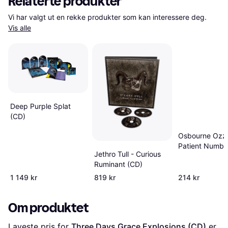
Relaterte produkter
Vi har valgt ut en rekke produkter som kan interessere deg. 
Vis alle
Deep Purple Splat
(CD)
Osbourne Ozz
Patient Numbe
Jethro Tull - Curious
(CD)
Ruminant (CD)
1 149 kr
819 kr
214 kr
Om produktet
Laveste pris for 
Three Days Grace Explosions (CD)
 er 