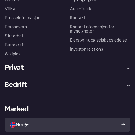
Villkår
Auto-Track
Presseinformasjon
Kontakt
Personvern
Kontaktinformasjon for
myndigheter
Sikkerhet
Eierstyring og selskapsledelse
Bærekraft
Investor relations
Wikipink
Privat
Hjelp
Kjøperbeskyttelse
Bedrift
Logg inn
Klager
Butikksupport
Developers portal
Klarna-appen
Kredittavtale
Merchant portal
Driftsstatus
Marked
Utforsk butikker
Personverninnstillinger
Selg med Klarna
Plattformer og partnere
Norge