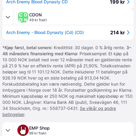
199 kr
Arch Enemy Blood Dynasty CD
CDON
49 kr frakt
214 kr
Arch Enemy - Blood Dynasty (Cd) (CD)
*
Kjøp først, betal senere
: Kreditttid: 30 dager. 0 % årlig rente.
3–
48 måneders finansiering med Klarna
: Priseksempel: Et kjøp på
10 000 NOK betalt ned over 12 måneder med en gjeldende rente
på 21.9 % har en effektiv rente (APR) på 21,90%. Totalkostnaden
beløper seg til 11 101.12 NOK. Dette inkluderer 11 betalinger på
926.19 NOK hver og en siste betaling på 913,04 NOK.
Forskuddsbetaling kan være nødvendig. Dette gjelder kun for
innbyggere i Norge over 18 år. Forutsetter godkjenning av Klarna.
Minimum kjøpsbeløp er 250 NOK og maksimalt kjøpsbeløp er 150
000 NOK. Långiver: Klarna Bank AB (publ), Sveavägen 46, 111
34 Stockholm, Org. nr.: 556737-0431.
Se vilkår og andre
betingelser
.
EMP Shop
99 kr frakt