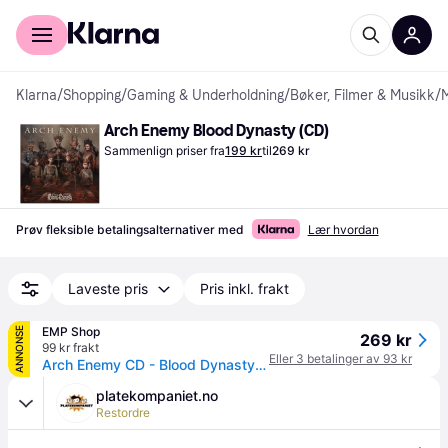
For kunder
For bedrifter
Klarna
/
Shopping
/
Gaming & Underholdning
/
Bøker, Filmer & Musikk
/
Arch Enemy Blood Dynasty (CD)
Sammenlign priser fra
199 kr
til
269 kr
Prøv fleksible betalingsalternativer med
Lær hvordan
Laveste pris
Pris inkl. frakt
EMP Shop
ANNONSE
269 kr
99 kr frakt
Eller 3 betalinger av 93 kr
Arch Enemy CD - Blood Dynasty - None - standard - Standard
platekompaniet.no
Restordre