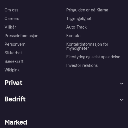
Om oss
Prisguiden er nå Klarna
Careers
Tilgjengelighet
Villkår
Auto-Track
Presseinformasjon
Kontakt
Personvern
Kontaktinformasjon for
myndigheter
Sikkerhet
Eierstyring og selskapsledelse
Bærekraft
Investor relations
Wikipink
Privat
Hjelp
Kjøperbeskyttelse
Bedrift
Logg inn
Klager
Butikksupport
Developers portal
Klarna-appen
Kredittavtale
Merchant portal
Driftsstatus
Marked
Utforsk butikker
Personverninnstillinger