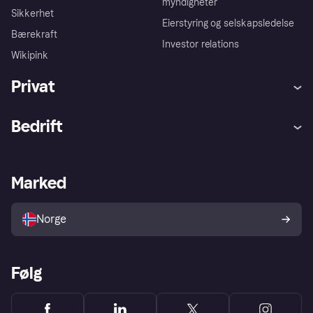
myndigheter
Sikkerhet
Eierstyring og selskapsledelse
Bærekraft
Investor relations
Wikipink
Privat
Hjelp
Kjøperbeskyttelse
Bedrift
Logg inn
Klager
Butikksupport
Developers portal
Klarna-appen
Kredittavtale
Merchant portal
Driftsstatus
Marked
Utforsk butikker
Personverninnstillinger
Selg med Klarna
Plattformer og partnere
Norge
Følg