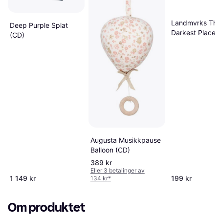
Landmvrks Th
Deep Purple Splat
Darkest Place I
(CD)
Ever Been Uni
standard Stan
(CD)
Augusta Musikkpause
Balloon (CD)
389 kr
Eller 3 betalinger av
1 149 kr
199 kr
134 kr
*
Om produktet