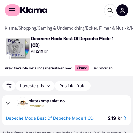
For kunder
For bedrifter
Klarna
/
Shopping
/
Gaming & Underholdning
/
Bøker, Filmer & Musikk
/
Depeche Mode Best Of Depeche Mode 1 
(CD)
Pris
219 kr
+
1
Prøv fleksible betalingsalternativer med
Lær hvordan
Laveste pris
Pris inkl. frakt
platekompaniet.no
Restordre
219 kr
Depeche Mode Best Of Depeche Mode 1 CD
*
Kjøp først, betal senere
: Kreditttid: 30 dager. 0 % årlig rente.
3–