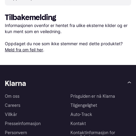
Tilbakemelding
Informasjonen ovenfor er hentet fra ulike eksterne kilder og er 
kun ment som en veiledning.

Oppdaget du noe som ikke stemmer med dette produktet? 
Meld fra om feil her
.
Klarna
Om oss
Prisguiden er nå Klarna
Careers
Tilgjengelighet
Villkår
Auto-Track
Presseinformasjon
Kontakt
Personvern
Kontaktinformasjon for