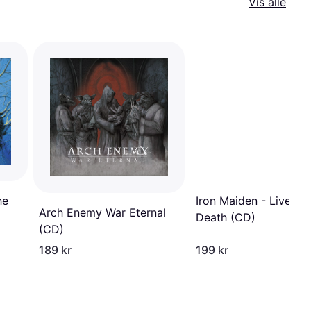
Vis alle
Iron Maiden - Live Aft
he
Arch Enemy War Eternal
Death (CD)
(CD)
189 kr
199 kr