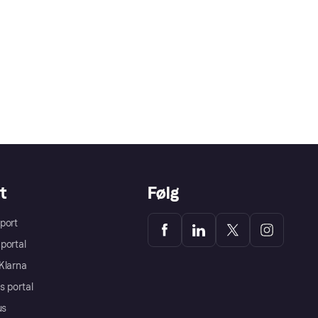
t
Følg
port
portal
Klarna
s portal
us