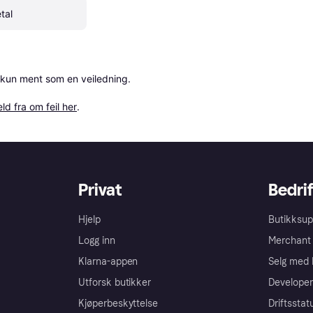
tal
 kun ment som en veiledning.

ld fra om feil her
.
Privat
Bedrif
Hjelp
Butikksup
Logg inn
Merchant 
Klarna-appen
Selg med 
Utforsk butikker
Developer
Kjøperbeskyttelse
Driftsstat