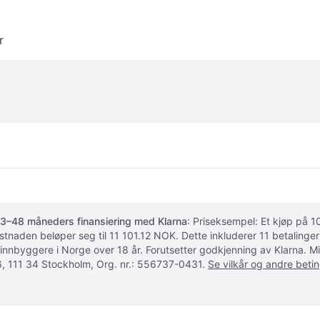
r
3–48 måneders finansiering med Klarna
: Priseksempel: Et kjøp på
ostnaden beløper seg til 11 101.12 NOK. Dette inkluderer 11 betalin
 innbyggere i Norge over 18 år. Forutsetter godkjenning av Klarna.
, 111 34 Stockholm, Org. nr.: 556737-0431.
Se vilkår og andre betin