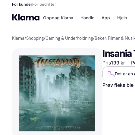
For kunder
For bedrifter
Oppdag Klarna
Handle
App
Hjelp
Klarna
/
Shopping
/
Gaming & Underholdning
/
Bøker, Filmer & Musi
Betalingsm
Butikker
Betalingsme
Elkjøp
Insania
Betal nå
Bookin
Betal i 3 dele
Farmasi
Pris
199 kr
·
P
Betal innen 
kicks.n
Finansiering
Norweg
Det er en 
Vipps
Prøv fleksible
Butikkovers