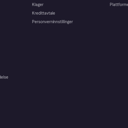
Klager
Plattform
Kredittavtale
Personverninnstillinger
delse