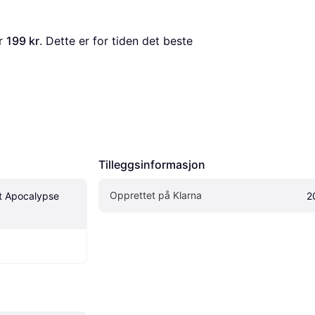
r 
199 kr
. Dette er for tiden det beste 
Tilleggsinformasjon
Opprettet på Klarna
t Apocalypse 
2