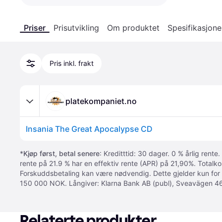
Priser
Prisutvikling
Om produktet
Spesifikasjone
Pris inkl. frakt
platekompaniet.no
Insania The Great Apocalypse CD
*
Kjøp først, betal senere
: Kreditttid: 30 dager. 0 % årlig rente.
rente på 21.9 % har en effektiv rente (APR) på 21,90%. Totalk
Forskuddsbetaling kan være nødvendig. Dette gjelder kun for
150 000 NOK. Långiver: Klarna Bank AB (publ), Sveavägen 46
Relaterte produkter