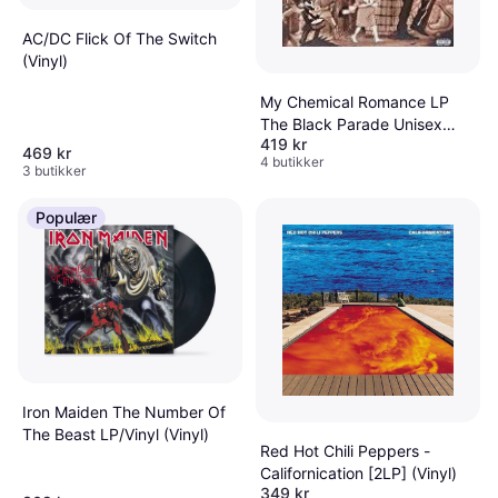
AC/DC Flick Of The Switch
(Vinyl)
My Chemical Romance LP
The Black Parade Unisex
419 kr
Standard (Vinyl)
469 kr
4 butikker
3 butikker
Populær
Iron Maiden The Number Of
The Beast LP/Vinyl (Vinyl)
Red Hot Chili Peppers -
Californication [2LP] (Vinyl)
349 kr