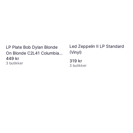
Led Zeppelin II LP Standard
LP Plate Bob Dylan Blonde
(Vinyl)
On Blonde C2L41 Columbia
449 kr
Legac 2015 Europa Rock
319 kr
3 butikker
(Vinyl)
3 butikker