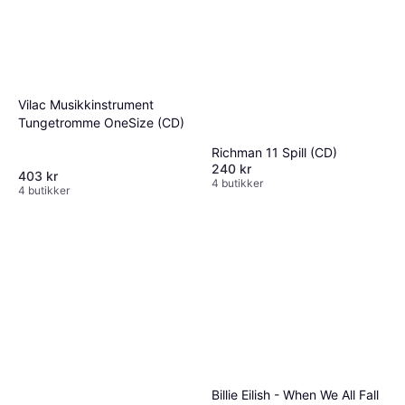
Vilac Musikkinstrument
Tungetromme OneSize (CD)
Richman 11 Spill (CD)
240 kr
403 kr
4 butikker
4 butikker
Billie Eilish - When We All Fall