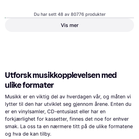
Du har sett 48 av 80776 produkter
Vis mer
Leon Bridges Coming Home
AC DC Back In Black LP
LP (Vinyl)
(Vinyl)
327 kr
327 kr
3 butikker
3 butikker
1
2
3
...
783
...
1563
Utforsk musikkopplevelsen med
ulike formater
Musikk er en viktig del av hverdagen vår, og måten vi
lytter til den har utviklet seg gjennom årene. Enten du
er en vinylsamler, CD-entusiast eller har en
forkjærlighet for kassetter, finnes det noe for enhver
smak. La oss ta en nærmere titt på de ulike formatene
og hva de kan tilby.