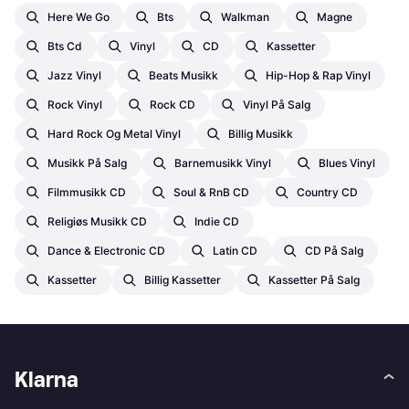
Here We Go
Bts
Walkman
Magne
Bts Cd
Vinyl
CD
Kassetter
Jazz Vinyl
Beats Musikk
Hip-Hop & Rap Vinyl
Rock Vinyl
Rock CD
Vinyl På Salg
Hard Rock Og Metal Vinyl
Billig Musikk
Musikk På Salg
Barnemusikk Vinyl
Blues Vinyl
Filmmusikk CD
Soul & RnB CD
Country CD
Religiøs Musikk CD
Indie CD
Dance & Electronic CD
Latin CD
CD På Salg
Kassetter
Billig Kassetter
Kassetter På Salg
Klarna