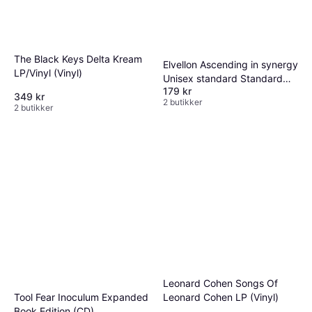
The Black Keys Delta Kream
Elvellon Ascending in synergy
LP/Vinyl (Vinyl)
Unisex standard Standard
179 kr
(CD)
349 kr
2 butikker
2 butikker
Leonard Cohen Songs Of
Tool Fear Inoculum Expanded
Leonard Cohen LP (Vinyl)
Book Edition (CD)