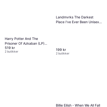
Landmvrks The Darkest
Place I've Ever Been Unisex
standard Standard (CD)
Harry Potter And The
Prisoner Of Azkaban (LP)
519 kr
(Vinyl)
199 kr
2 butikker
2 butikker
Billie Eilish - When We All Fall