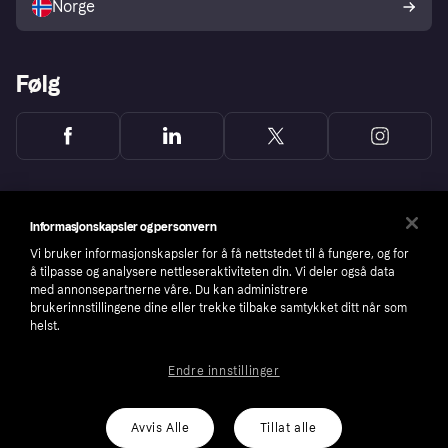
Norge
Følg
Informasjonskapsler og personvern
Vi bruker informasjonskapsler for å få nettstedet til å fungere, og for
å tilpasse og analysere nettleseraktiviteten din. Vi deler også data
med annonsepartnerne våre. Du kan administrere
brukerinnstillingene dine eller trekke tilbake samtykket ditt når som
helst.
Endre innstillinger
Copyright © 2005-2026 Klarna Bank AB (publ). Headquarters: Stockholm, Sweden. All
rights reserved. Klarna Bank AB (publ). Sveavägen 46, 111 34 Stockholm. Organization
number: 556737-0431
Avvis Alle
Tillat alle
Cookies
Klarna.com