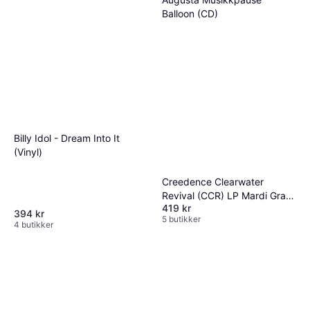
Balloon (CD)
389 kr
Eller 3 betalinger av 134 kr
*
4 butikker
Billy Idol - Dream Into It
(Vinyl)
Creedence Clearwater
Revival (CCR) LP Mardi Gras
419 kr
(CCR) (Vinyl)
394 kr
5 butikker
4 butikker