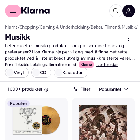
For kunder
For bedrifter
Klarna
/
Shopping
/
Gaming & Underholdning
/
Bøker, Filmer & Musikk
/
Musikk
Leter du etter musikkprodukter som passer dine behov og 
preferanser? Hos Klarna hjelper vi deg med å finne det rette 
produktet ved å liste et bredt utvalg av musikkrelaterte varer. 
Du kan enkelt sammenligne priser fra forskjellige merker og 
Prøv fleksible betalingsalternativer med
Lær hvordan
forhandlere. Våre nyttige kategorifilter gjør det enkelt for deg å 
Vinyl
CD
Kassetter
sortere etter type, pris eller brukeranmeldelser. Dette lar deg 
raskt finne det musikkutstyret som passer best for deg. Enten 
1000+ produkter
Filter
Popularitet
du ser etter hodetelefoner, høyttalere eller musikkinstrumenter, 
gir vi deg all nødvendig informasjon på ett sted. Les 
brukeranmeldelser for å få en bedre forståelse av produktets 
Populær
kvalitet og andres erfaringer. Vi guider deg til de beste 
tilbudene, slik at du får mest verdi for pengene. Begynn her for 
å finne de musikkproduktene som passer dine ønsker og ditt 
budsjett!
Les mer om musikk her