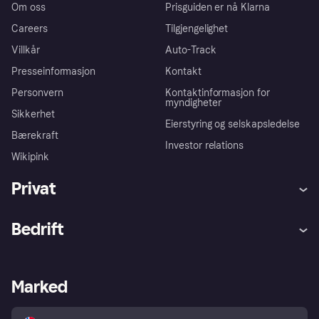
Om oss
Prisguiden er nå Klarna
Careers
Tilgjengelighet
Villkår
Auto-Track
Presseinformasjon
Kontakt
Personvern
Kontaktinformasjon for
myndigheter
Sikkerhet
Eierstyring og selskapsledelse
Bærekraft
Investor relations
Wikipink
Privat
Hjelp
Kjøperbeskyttelse
Bedrift
Logg inn
Klager
Butikksupport
Developers portal
Klarna-appen
Kredittavtale
Merchant portal
Driftsstatus
Marked
Utforsk butikker
Personverninnstillinger
Selg med Klarna
Plattformer og partnere