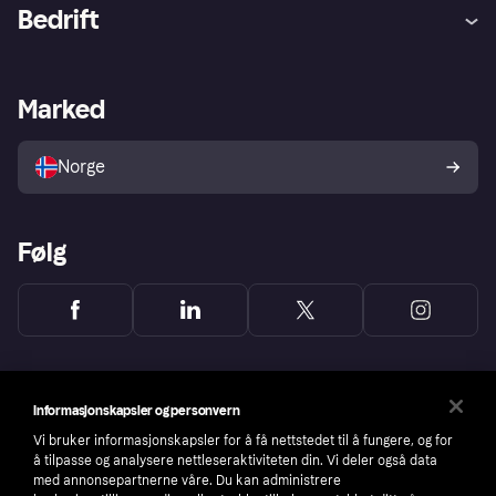
Hjelp
Kjøperbeskyttelse
Bedrift
Logg inn
Klager
Butikksupport
Developers portal
Klarna-appen
Kredittavtale
Merchant portal
Driftsstatus
Marked
Utforsk butikker
Personverninnstillinger
Selg med Klarna
Plattformer og partnere
Norge
Følg
Informasjonskapsler og personvern
Vi bruker informasjonskapsler for å få nettstedet til å fungere, og for
å tilpasse og analysere nettleseraktiviteten din. Vi deler også data
med annonsepartnerne våre. Du kan administrere