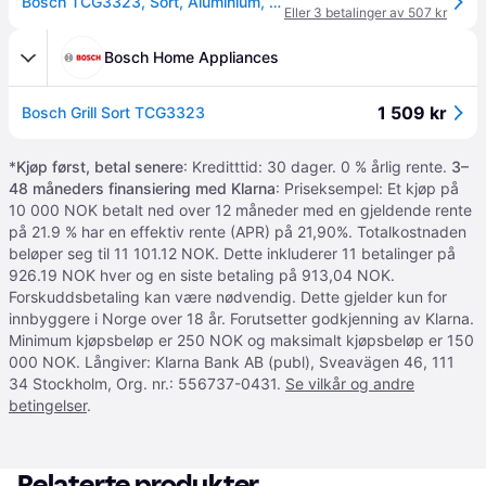
Bosch TCG3323, Sort, Aluminium, Jern, Dreje, 310 x 220 mm, Aluminium, Aluminium
Eller 3 betalinger av 507 kr
Bosch Home Appliances
1 509 kr
Bosch Grill Sort TCG3323
*
Kjøp først, betal senere
: Kreditttid: 30 dager. 0 % årlig rente.
3–
48 måneders finansiering med Klarna
: Priseksempel: Et kjøp på
10 000 NOK betalt ned over 12 måneder med en gjeldende rente
på 21.9 % har en effektiv rente (APR) på 21,90%. Totalkostnaden
beløper seg til 11 101.12 NOK. Dette inkluderer 11 betalinger på
926.19 NOK hver og en siste betaling på 913,04 NOK.
Forskuddsbetaling kan være nødvendig. Dette gjelder kun for
innbyggere i Norge over 18 år. Forutsetter godkjenning av Klarna.
Minimum kjøpsbeløp er 250 NOK og maksimalt kjøpsbeløp er 150
000 NOK. Långiver: Klarna Bank AB (publ), Sveavägen 46, 111
34 Stockholm, Org. nr.: 556737-0431.
Se vilkår og andre
betingelser
.
Relaterte produkter