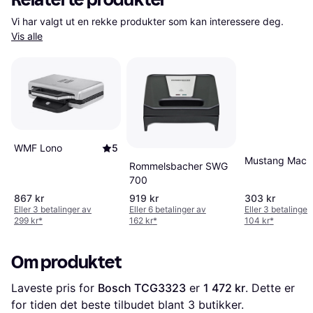
Vi har valgt ut en rekke produkter som kan interessere deg. 
Vis alle
WMF Lono
5
Mustang Mackj
Rommelsbacher SWG
700
867 kr
919 kr
303 kr
Eller 3 betalinger av
Eller 6 betalinger av
Eller 3 betalinger
299 kr
*
162 kr
*
104 kr
*
Om produktet
Laveste pris for 
Bosch TCG3323
 er 
1 472 kr
. Dette er 
for tiden det beste tilbudet blant 
3
 butikker.