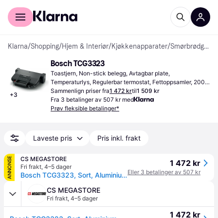
For kunder
For bedrifter
Klarna
/
Shopping
/
Hjem & Interiør
/
Kjøkkenapparater
/
Smørbrødgriller
Bosch TCG3323
Toastjern, Non-stick belegg, Avtagbar plate, 
Temperaturlys, Regulerbar termostat, Fettoppsamler, 2000 
W Aluminium
Sammenlign priser fra
1 472 kr
til
1 509 kr
+
3
Fra 3 betalinger av 507 kr med
Prøv fleksible betalinger*
Laveste pris
Pris inkl. frakt
CS MEGASTORE
ANNONSE
1 472 kr
Fri frakt
,
4–5 dager
Eller 3 betalinger av 507 kr
Bosch TCG3323, Sort, Aluminium, Jern, Dreje, 310 x 220 mm, Aluminium, Aluminium
CS MEGASTORE
Fri frakt
,
4–5 dager
1 472 kr