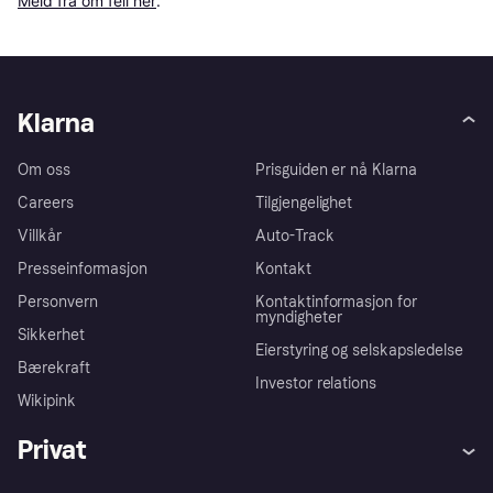
Meld fra om feil her
.
Klarna
Om oss
Prisguiden er nå Klarna
Careers
Tilgjengelighet
Villkår
Auto-Track
Presseinformasjon
Kontakt
Personvern
Kontaktinformasjon for
myndigheter
Sikkerhet
Eierstyring og selskapsledelse
Bærekraft
Investor relations
Wikipink
Privat