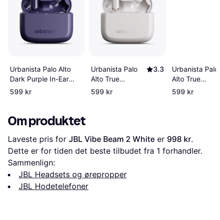
Urbanista Palo
3.3
Urbanista Palo Alto
Urbanista Palo
Alto True
Dark Purple In-Ear
Alto True
Wireless In-Ear
Headphone
Wireless In-Ear
599 kr
599 kr
599 kr
Headphones
Headset
Om produktet
Laveste pris for 
JBL Vibe Beam 2 White
 er 
998 kr
. 
Dette er for tiden det beste tilbudet fra 1 forhandler.
Sammenlign:
JBL Headsets og ørepropper
JBL Hodetelefoner