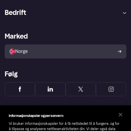
Hjelp
Kjøperbeskyttelse
Bedrift
Logg inn
Klager
Butikksupport
Developers portal
Klarna-appen
Kredittavtale
Merchant portal
Driftsstatus
Marked
Utforsk butikker
Personverninnstillinger
Selg med Klarna
Plattformer og partnere
Norge
Følg
Informasjonskapsler og personvern
Vi bruker informasjonskapsler for å få nettstedet til å fungere, og for
å tilpasse og analysere nettleseraktiviteten din. Vi deler også data