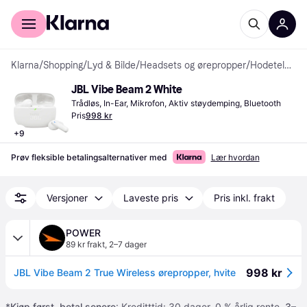
For kunder
For bedrifter
Klarna
/
Shopping
/
Lyd & Bilde
/
Headsets og ørepropper
/
Hodetelefoner
JBL Vibe Beam 2 White
Trådløs, In-Ear, Mikrofon, Aktiv støydemping, Bluetooth
Pris
998 kr
+
9
Prøv fleksible betalingsalternativer med
Lær hvordan
Versjoner
Laveste pris
Pris inkl. frakt
POWER
89 kr frakt
,
2–7 dager
998 kr
JBL Vibe Beam 2 True Wireless ørepropper, hvite
*
Kjøp først, betal senere
: Kreditttid: 30 dager. 0 % årlig rente.
3–