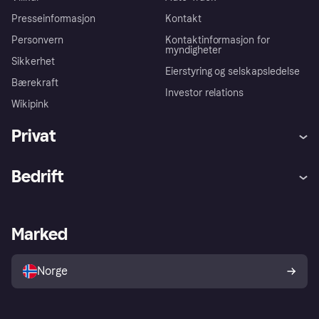
Presseinformasjon
Kontakt
Personvern
Kontaktinformasjon for
myndigheter
Sikkerhet
Eierstyring og selskapsledelse
Bærekraft
Investor relations
Wikipink
Privat
Hjelp
Kjøperbeskyttelse
Bedrift
Logg inn
Klager
Butikksupport
Developers portal
Klarna-appen
Kredittavtale
Merchant portal
Driftsstatus
Marked
Utforsk butikker
Personverninnstillinger
Selg med Klarna
Plattformer og partnere
Norge