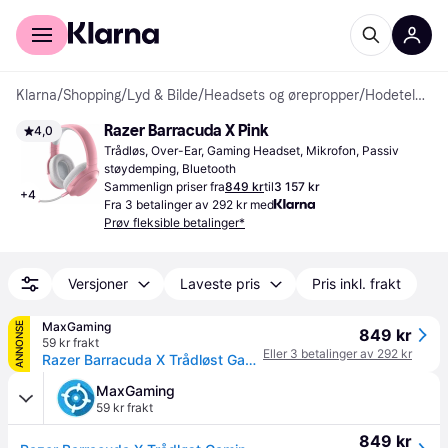
For kunder
For bedrifter
Klarna
/
Shopping
/
Lyd & Bilde
/
Headsets og ørepropper
/
Hodetelefoner
Razer Barracuda X Pink
4,0
Trådløs, Over-Ear, Gaming Headset, Mikrofon, Passiv 
støydemping, Bluetooth
Sammenlign priser fra
849 kr
til
3 157 kr
+
4
Fra 3 betalinger av 292 kr med
Prøv fleksible betalinger*
Versjoner
Laveste pris
Pris inkl. frakt
MaxGaming
ANNONSE
849 kr
59 kr frakt
Eller 3 betalinger av 292 kr
Razer Barracuda X Trådløst Gaming Headset - Quartz
MaxGaming
59 kr frakt
849 kr