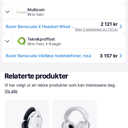
Multicom
89 kr frakt
2 121 kr
Razer Barracuda X Headset Wired & (RZ04-04430300-R3M1)
Eller 3 betalinger av 731 kr
Teknikproffset
99 kr frakt
,
5–8 dager
3 157 kr
Razer Barracuda trådløse hodetelefoner, rosa
Relaterte produkter
Vi har valgt ut en rekke produkter som kan interessere deg. 
Vis alle