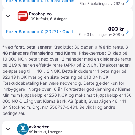
Razer Barracuda X Trådløst Gaming Headset - Quartz
Eller 3 betalinger av 292 kr
Proshop.no
109 kr frakt
,
6–8 dager
893 kr
Razer Barracuda X (2022) - Quartz/Pink
Eller 3 betalinger av 308 kr
*
Kjøp først, betal senere
: Kreditttid: 30 dager. 0 % årlig rente.
3–
48 måneders finansiering med Klarna
: Priseksempel: Et kjøp på
10 000 NOK betalt ned over 12 måneder med en gjeldende rente
på 21.9 % har en effektiv rente (APR) på 21,90%. Totalkostnaden
beløper seg til 11 101.12 NOK. Dette inkluderer 11 betalinger på
926.19 NOK hver og en siste betaling på 913,04 NOK.
Forskuddsbetaling kan være nødvendig. Dette gjelder kun for
innbyggere i Norge over 18 år. Forutsetter godkjenning av Klarna.
Minimum kjøpsbeløp er 250 NOK og maksimalt kjøpsbeløp er 150
000 NOK. Långiver: Klarna Bank AB (publ), Sveavägen 46, 111
34 Stockholm, Org. nr.: 556737-0431.
Se vilkår og andre
betingelser
.
avXperten
99 kr frakt
,
I morgen