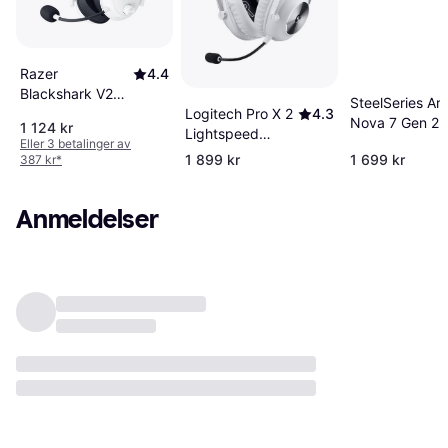
Razer
4.4
Blackshark V2
SteelSeries Arc
Logitech Pro X 2
4.3
Hyperspeed
Nova 7 Gen 2 W
1 124 kr
Lightspeed
Gamingheadset
Gaming Heads
Eller 3 betalinger av
White
1 899 kr
1 699 kr
387 kr
*
Anmeldelser