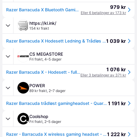
979 kr
Razer Barracuda X Bluetooth Gaming Headset (50 timer) Rosa
Eller 6 betalinger av 173 kr
https://kl.ink/
154 kr frakt
1 039 kr
Razer Barracuda X Hodesett Ledning & Trådløs Hodebånd Spilling USB Type-C Bluetooth Rosa
CS MEGASTORE
Fri frakt
,
4–5 dager
1 076 kr
Razer Barracuda X - Hodesett - full størrelse - Bluetooth / 2,4 GHz radiofrekvens - trådløs, kablet - 3,5 mm jakk, USB-C - lydisolerende - kvarts
Eller 3 betalinger av 371 kr
POWER
89 kr frakt
,
2–7 dager
1 191 kr
Razer Barracuda trådløst gamingheadset - Quartz edition
Coolshop
Fri frakt
,
2–5 dager
1 222 kr
Razer - Barracuda X wireless gaming headset - Quartz